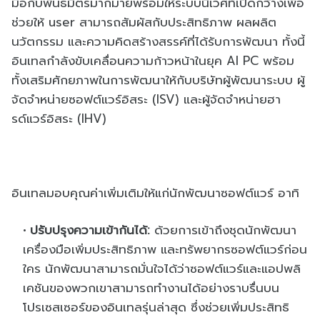
มือกับพันธมิ
ตรมากมายพร้อมให้ระบบนิเวศที่
เปิดกว้างเพื่อ
ช่วยให้
user
สามารถสัมผัสกับประสิทธิภาพ ผลผลิต
นวัตกรรม และความคิดสร้างสรรค์ที่ได้รั
บการพัฒนา ทั้งนี้
อินเทลกำลังขับเคลื่
อนความก้าวหน้าในยุค
AI PC
พร้อม
ทั้งเสริมศักยภาพในการพั
ฒนาให้กับบริษัทผู้พัฒนาระบบ ผู้
จัดจําหน่ายซอฟต์แวร์อิสระ
(ISV)
และผู้จัดจําหน่ายฮา
รด์แวร์อิ
สระ
(IHV)
อินเทลมอบคุณค่าเพิ่มเติมให้แก่
นักพัฒนาซอฟต์แวร์ อาทิ
ปรับปรุงความเข้ากันได้
:
ด้วยการเข้าถึงชุดนักพัฒนา
เครื่องมือเพิ่มประสิทธิภาพ และทรัพยากรซอฟต์แวร์ก่อน
ใคร นักพัฒนาสามารถมั่นใจได้ว่
าซอฟต์แวร์และแอปพลิ
เคชั
นของพวกเขาสามารถทำงานได้อย่
างราบรื่นบน
โปรเซสเซอร์ของอิ
นเทลรุ่นล่าสุด ซึ่งช่วยเพิ่มประสิทธิ