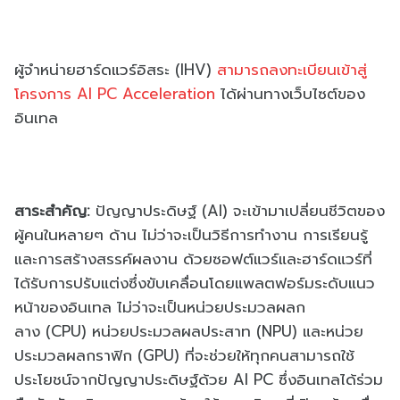
ผู้จำหน่ายฮาร์ดแวร์อิสระ
(IHV)
สามารถลงทะเบียนเข้าสู่
โครงการ
AI PC Acceleration
ได้ผ่านทางเว็บไซต์ของ
อินเทล
สาระสำคัญ
:
ปัญญาประดิษฐ์ (
AI)
จะเข้ามาเปลี่ยนชีวิตของ
ผู้
คนในหลายๆ ด้าน ไม่ว่าจะเป็นวิธีการทำงาน การเรียนรู้
และการสร้างสรรค์ผลงาน ด้วยซอฟต์แวร์และฮาร์ดแวร์ที่
ได้รับการปรับแต่งซึ่งขับเคลื่
อนโดยแพลตฟอร์มระดับแนว
หน้
าของอินเทล ไม่ว่าจะเป็นหน่วยประมวลผลก
ลาง
(CPU)
หน่วยประมวลผลประสาท
(NPU)
และหน่วย
ประมวลผลกราฟิก
(GPU)
ที่จะช่วยให้ทุกคนสามารถใช้
ประโยชน์จากปัญญาประดิษฐ์ด้วย
AI PC
ซึ่งอินเทลได้ร่วม