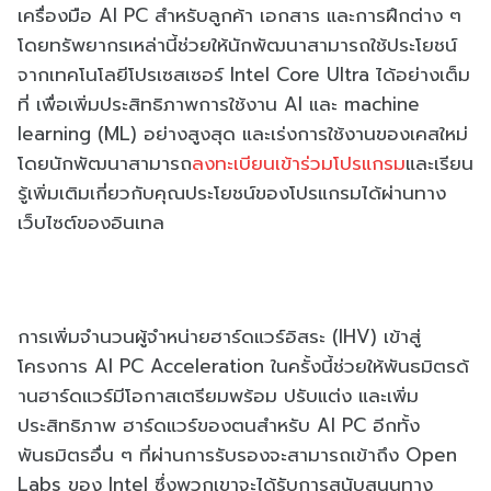
เครื่องมือ
AI PC
สำหรับลูกค้า เอกสาร และการฝึกต่าง ๆ
โดยทรัพยากรเหล่านี้ช่วยให้นั
กพัฒนาสามารถใช้ประโยชน์
จากเทคโนโลยีโปรเซสเซอร์
Intel Core Ultra
ได้อย่างเต็ม
ที่ เพื่อเพิ่มประสิทธิภาพการใช้งาน
AI
และ
machine
learning (ML)
อย่างสูงสุด และเร่งการใช้งานของเคสใหม่
โดยนักพัฒนาสามารถ
ลงทะเบียนเข้
าร่วมโปรแกรม
และเรียน
รู้เพิ่
มเติมเกี่ยวกับคุณประโยชน์
ของโปรแกรมได้ผ่านทาง
เว็บไซต์
ของอินเทล
การเพิ่มจำนวนผู้จำหน่ายฮาร์
ดแวร์อิสระ
(IHV)
เข้าสู่
โครงการ
AI PC Acceleration
ในครั้งนี้ช่วยให้พันธมิตรด้
านฮาร์ดแวร์มีโอกาสเตรียมพร้อม ปรับแต่ง และเพิ่ม
ประสิทธิภาพ ฮาร์ดแวร์ของตนสำหรับ
AI
PC
อีกทั้ง
พันธมิตรอื่น ๆ ที่ผ่านการรับรองจะสามารถเข้าถึ
ง
Open
Labs
ของ
Intel
ซึ่งพวกเขาจะได้รับการสนับสนุ
นทาง