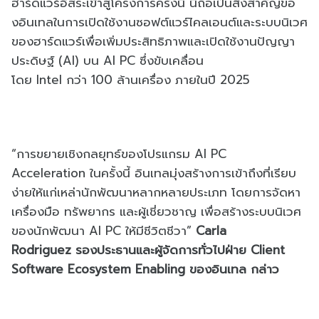
ฮาร์ดแวร์
อิสระเข้าสู่โครงการครั้งนี้ นี่ถือเป็นสิ่งสำคัญขอ
งอิ
นเทลในการเปิดใช้งานซอฟต์แวร์
ไคลเอนต์และระบบนิเวศ
ของฮาร์
ดแวร์เพื่อเพิ่มประสิทธิ
ภาพและเปิดใช้งานปัญญา
ประดิษฐ์ (
AI)
บน
AI PC
ซึ่งขับเคลื่อน
โดย
Intel
กว่า
100
ล้านเครื่อง ภายในปี
2025
“การขยายเชิงกลยุทธ์ของโปรแกรม
AI PC
Acceleration
ในครั้งนี้ อินเทลมุ่งสร้างการเข้าถึงที่
เรียบ
ง่ายให้แก่เหล่านักพั
ฒนาหลากหลายประเภท โดยการจัดหา
เครื่องมือ ทรัพยากร และผู้เชี่ยวชาญ เพื่อสร้างระบบนิเวศ
ของนักพัฒนา
AI PC
ให้มีชีวิตชีวา”
Carla
Rodriguez
รองประธานและผู้จัดการทั่วไปฝ่
าย
Client
Software Ecosystem Enabling
ของอินเทล กล่าว