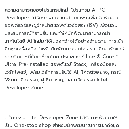
ความสามารถของโปรแกรมใหม่
: โปรแกรม
AI PC
Developer
ได้รับการออกแบบโดยเฉพาะเพื่อนั
กพัฒนา
ซอฟต์แวร์และผู้จำหน่
ายซอฟต์แวร์อิสระ (
ISV)
เพื่อมอบ
ประสบการณ์ที่ราบรื่น และทำให้นักพั
ฒนาสามารถนำ
เทคโนโลยี
AI
ใหม่มาใช้ในวงกว้างได้อย่างง่
ายดาย การเข้า
ถึงชุดเครื่องมือสำหรั
บนักพัฒนาก่อนใคร รวมถึงฮาร์ดแวร์
ของอินเทลที่ขั
บเคลื่อนโดยโปรเซสเซอร์
Intel® Core™
Ultra, Pre-installed
ซอฟต์แวร์
Stack,
เครื่องมือและ
เวิร์กโฟลว์
,
เฟรมเวิร์กการปรับใช้
AI,
โค้ดตัวอย่าง
,
กรณี
ใช้งาน
,
กิจกรรม
,
ผู้เชี่ยวชาญ และนวัตกรรม
Intel
Developer Zone
นวัตกรรม
Intel Developer Zone
ได้รับการพัฒนาให้
เป็น
One-stop shop
สำหรับนักพัฒนาในการเข้าถึงชุ
ด