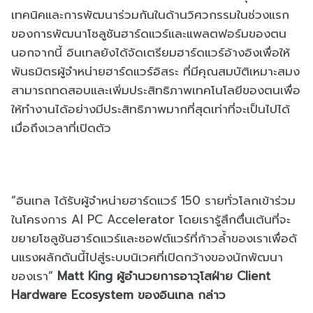
เทคนิคและการพัฒนาร่วมกั
นในด้านวิศวกรรมในช่
วงแรก
ของการพัฒนาโซลูชันฮาร์
ดแวร์และแพลตฟอร์มของตน
นอกจากนี้ อินเทลยังได้จัดเตรียมฮาร์ดแวร์
อ้างอิงเพื่อให้
พันธมิตรผู้
จำหน่ายฮาร์ดแวร์อิสระ ที่มีคุณสมบัติ
เหมาะสมง
สามารถทดสอบและเพิ่
มประสิทธิภาพเทคโนโลยีของตนเพื่
อ
ให้ทำงานได้อย่างมีประสิทธิ
ภาพมากที่สุดเท่าที่จะเป็นไปได้
เมื่อถึงเวลาที่เปิดตัว
“
อินเทล ได้รับผู้จำหน่ายฮาร์ดแวร์ 150 รายทั่วโลกเข้าร่วม
ในโครงการ
AI PC Accelerator
โดยเรารู้สึกตื่นเต้นที่
จะ
ขยายโซลูชันฮาร์ดแวร์และซอฟต์
แวร์ที่ก้าวล้ำของเราเพื่อดั
นแรงผลักดันนี้ไปสู่ระบบนิเวศที่
เปิดกว้างของนักพัฒนา
ของเรา
”
Matt King
ผู้อำนวยการอาวุโสฝ่าย
Client
Hardware Ecosystem
ของอินเทล กล่าว