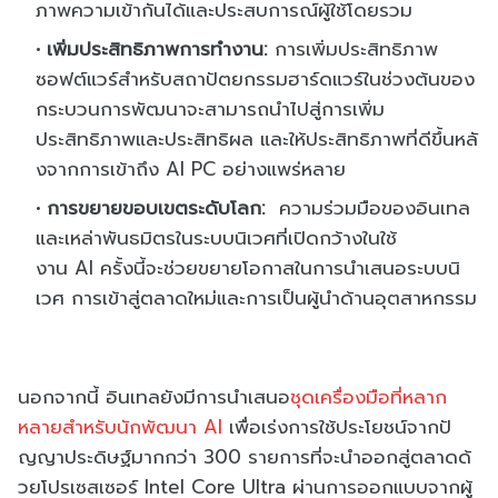
ภาพความเข้ากันได้และประสบการณ์
ผู้ใช้โดยรวม
เพิ่มประสิทธิภาพการทำงาน:
การเพิ่มประสิทธิภาพ
ซอฟต์แวร์
สำหรับสถาปัตยกรรมฮาร์ดแวร์ในช่
วงต้นของ
กระบวนการพั
ฒนาจะสามารถนำไปสู่การเพิ่
ม
ประสิทธิภาพและประสิทธิผล และให้ประสิทธิภาพที่ดีขึ้นหลั
งจากการเข้าถึง
AI PC
อย่างแพร่หลาย
การขยายขอบเขตระดับโลก:
ความร่วมมือของอินเทล
และเหล่าพั
นธมิตรในระบบนิเวศที่เปิดกว้
างในใช้
งาน
AI
ครั้งนี้จะช่
วยขยายโอกาสในการนำเสนอระบบนิ
เวศ การเข้าสู่ตลาดใหม่และการเป็นผู้
นำด้านอุตสาหกรรม
นอกจากนี้ อินเทลยังมีการนำเสนอ
ชุดเครื่
องมือที่หลาก
หลายสำหรับนักพัฒนา
AI
เพื่อเร่งการใช้ประโยชน์จากปั
ญญาประดิษฐ์มากกว่า 300 รายการที่จะนำออกสู่ตลาดด้
วยโปรเซสเซอร์
Intel Core Ultra
ผ่านการออกแบบจากผู้