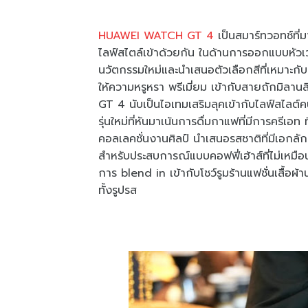
HUAWEI WATCH GT 4
เป็นสมาร์ทวอทช์ที่
ไลฟ์สไตล์เข้าด้วยกัน ในด้านการออกแบบหัวเว่ย
นวัตกรรมใหม่และนำเสนอตัวเลือกสีที่เหมาะกั
ให้ความหรูหรา พรีเมี่ยม เข้ากับสายถักมิล
GT 4 นับเป็นไอเทมเสริมลุคเข้ากับไลฟ์สไลต์คน
รุ่นใหม่ที่หันมาเน้นการดื่มกาแฟที่มีการค
คอลเลคชั่นงานศิลป์ นำเสนอรสชาติที่มีเอกล
สำหรับประสบการณ์แบบคอฟฟี่เฮ้าส์ที่ไม่เหมือ
การ blend in เข้ากับโชว์รูมร้านแฟชั่นเสื้
ทั้งรูปรส