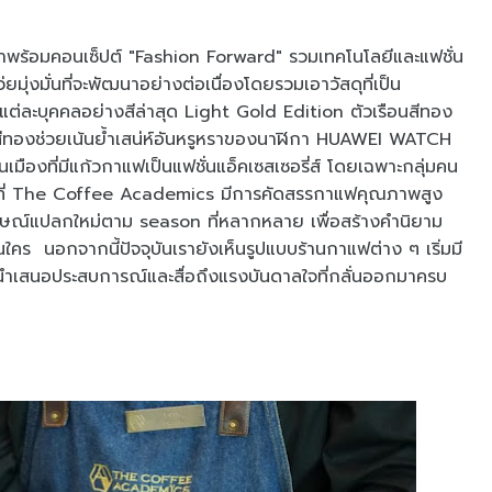
มาพร้อมคอนเซ็ปต์ "Fashion Forward" รวมเทคโนโลยีและแฟชั่น
มุ่งมั่นที่จะพัฒนาอย่างต่อเนื่องโดยรวมเอาวัสดุที่เป็น
บแต่ละบุคคลอย่างสีล่าสุด Light Gold Edition ตัวเรือนสีทอง
านสีทองช่วยเน้นย้ำเสน่ห์อันหรูหราของนาฬิกา HUAWEI WATCH
เมืองที่มีแก้วกาแฟเป็นแฟชั่นแอ็คเซสเซอรี่ส์ โดยเฉพาะกลุ่มคน
รีเอท ที่ The Coffee Academics มีการคัดสรรกาแฟคุณภาพสูง
ักษณ์แปลกใหม่ตาม season ที่หลากหลาย เพื่อสร้างคำนิยาม
นใคร นอกจากนี้ปัจจุบันเรายังเห็นรูปแบบร้านกาแฟต่าง ๆ เริ่มมี
อผ้านำเสนอประสบการณ์และสื่อถึงแรงบันดาลใจที่กลั่นออกมาครบ