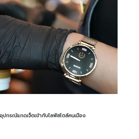
ปกรณ์แกดเจ็ตเข้ากับไลฟ์สไตล์คนเมือง