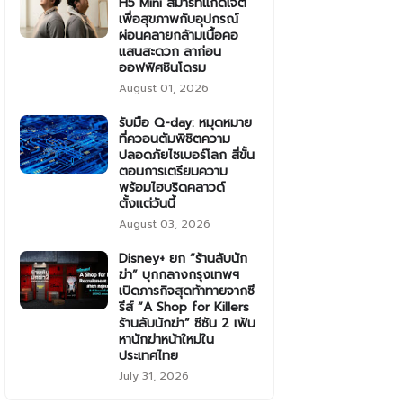
H5 Mini สมาร์ทแก็ดเจ็ต
เพื่อสุขภาพกับอุปกรณ์
ผ่อนคลายกล้ามเนื้อคอ
แสนสะดวก ลาก่อน
ออฟฟิศซินโดรม
August 01, 2026
รับมือ Q-day: หมุดหมาย
ที่ควอนตัมพิชิตความ
ปลอดภัยไซเบอร์โลก สี่ขั้น
ตอนการเตรียมความ
พร้อมไฮบริดคลาวด์
ตั้งแต่วันนี้
August 03, 2026
Disney+ ยก “ร้านลับนัก
ฆ่า” บุกกลางกรุงเทพฯ
เปิดภารกิจสุดท้าทายจากซี
รีส์ “A Shop for Killers
ร้านลับนักฆ่า” ซีซัน 2 เฟ้น
หานักฆ่าหน้าใหม่ใน
ประเทศไทย
July 31, 2026