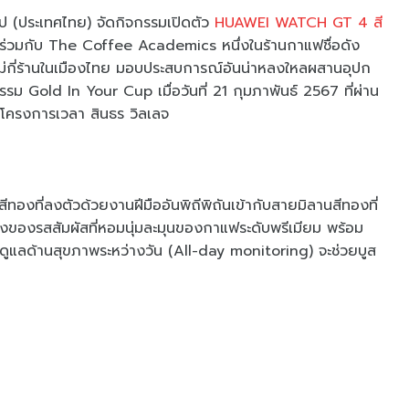
กรุ๊ป (ประเทศไทย) จัดกิจกรรมเปิดตัว
HUAWEI WATCH GT 4 สี
 ร่วมกับ The Coffee Academics หนึ่งในร้านกาแฟชื่อดัง
่ไม่กี่ร้านในเมืองไทย มอบประสบการณ์อันน่าหลงใหลผสานอุปก
รม Gold In Your Cup เมื่อวันที่ 21 กุมภาพันธ์ 2567 ที่ผ่าน
ครงการเวลา สินธร วิลเลจ
องที่ลงตัวด้วยงานฝีมืออันพิถีพิถันเข้ากับสายมิลานสีทองที่
บสีทองของรสสัมผัสที่หอมนุ่มละมุนของกาแฟระดับพรีเมียม พร้อม
์ดูแลด้านสุขภาพระหว่างวัน (All-day monitoring) จะช่วยบูส