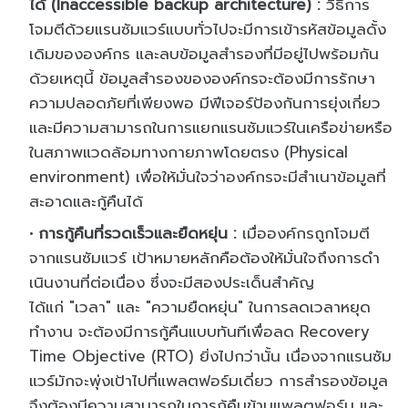
ได้
(
Inaccessible backup architecture) :
วิธีการ
โจมตีด้วยแรนซัมแวร์
แบบทั่วไปจะมีการเข้ารหัสข้อมู
ลดั้ง
เดิมขององค์กร และลบข้อมูลสำรองที่มีอยู่ไปพร้
อมกัน
ด้วยเหตุนี้ ข้อมูลสำรองขององค์กรจะต้องมี
การรักษา
ความปลอดภัยที่เพียงพอ มีฟีเจอร์ป้องกันการยุ่งเกี่ยว
และมีความสามารถในการแยกแรนซั
มแวร์ในเครือข่ายหรื
อ
ในสภาพแวดล้อมทางกายภาพโดยตรง
(Physical
environment)
เพื่อให้มั่นใจว่าองค์กรจะมี
สำเนาข้อมูลที่
สะอาดและกู้คื
นได้
การกู้คืนที่รวดเร็วและยื
ดหยุ่น
:
เมื่อองค์กรถูกโจมตี
จากแรนซั
มแวร์ เป้าหมายหลักคือต้องให้มั่นใจถึ
งการดำ
เนินงานที่ต่อเนื่อง ซึ่งจะมีสองประเด็นสำคัญ
ได้แก่
"
เวลา
"
และ
"
ความยืดหยุ่น
"
ในการลดเวลาหยุด
ทำงาน จะต้องมีการกู้คืนแบบทันทีเพื่
อลด
Recovery
Time Objective (RTO)
ยิ่งไปกว่านั้น เนื่องจากแรนซัม
แวร์มักจะพุ่
งเป้าไปที่แพลตฟอร์มเดี่ยว การสำรองข้อมูล
จึงต้องมี
ความสามารถในการกู้คืนข้
ามแพลตฟอร์ม และ