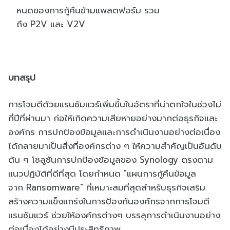
หนดของการกู้คืนข้ามแพลตฟอร์
ม รวม
ถึง
P2V
และ
V2V
บทสรุป
การโจมตีด้วยแรนซัมแวร์เพิ่มขึ้
นในอัตราที่น่าตกใจในช่วงไม่
กี่
ปีที่ผ่านมา ก่อให้เกิดความเสียหายอย่
างมากต่อธุรกิจและ
องค์กร การปกป้องข้อมูลและการดำเนิ
นงานอย่างต่อเนื่อง
ได้กลายมาเป็
นสิ่งที่องค์กรต่าง ๆ ให้ความสำคัญเป็นอันดับ
ต้น ๆ โซลูชันการปกป้องข้อมูลของ
Synology
ตรงตาม
แนวปฏิบัติที่ดีที่สุด โดยกำหนด
"
แผนการกู้คืนข้อมูล
จาก
Ransomware"
ที่เหมาะสมที่สุดสำหรับธุรกิ
จเสริม
สร้างความแข็งแกร่
งในการป้องกันองค์กรจากการโจมตี
แรนซัมแวร์ ช่วยให้องค์กรต่างๆ บรรลุการดำเนินงานอย่าง
ต่อเนื่
องได้อย่างมีประสิทธิภาพ