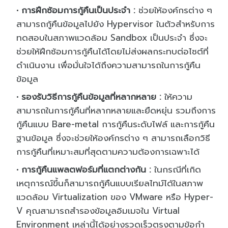
การฝึกซ้อมการกู้คืนเป็นประจำ
:
ช่วยให้องค์กรต่าง ๆ
สามารถกู้คืนข้อมูลไปยัง
Hypervisor
ในตัวสำหรับการ
ทดสอบในสภาพ
แวดล้
อม
Sandbox
เป็นประจำ ซึ่งจะ
ช่วยให้ฝึกซ้อมการกู้คื
นได้โดยไม่ส่งผลกระทบต่อไซต์ที่
ดำเนินงาน เพื่อมั่นใจได้ถึ
งความสามารถในการกู้คืน
ข้อมูล
รองรับวิธีการกู้คืนข้อมูลที่
หลากหลาย
:
ให้ความ
สามารถในการกู้คืนที่
หลากหลายและยืดหยุ่น รวมถึงการ
กู้คืนแบบ
Bare-metal
การกู้คืนระดับไฟล์ และการกู้คืน
ฐานข้อมูล ซึ่งจะช่วยให้องค์กรต่าง ๆ สามารถเลือกวิธี
การกู้คืนที่
เหมาะสมที่สุดตามความต้
องการเฉพาะได้
การกู้คืนแพลตฟอร์มที่แตกต่างกั
น
:
ในกรณีที่เกิด
เหตุการณ์ขึ้นก็
สามารถกู้คืนแบบเรียลไทม์ได้
ในสภาพ
แวดล้อม
Virtualization
ของ
VMware
หรือ
Hyper-
V
คุณสามารถสำรองข้อมูลอิมเมจใน
Virtual
Environment
เหล่านี้ได้อย่างรวดเร็วตรงตาม
ข้
อกำ