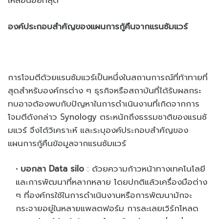
องค์ประกอบสำคัญของแผนการกู้คื
นจากแรนซัมแวร์
การโจมตีด้วยแรนซัมแวร์เป็นหนึ่
งในสถานการณ์ที่ท้าทายที่
สุ
ดสำหรับองค์กรต่าง ๆ ธุรกิจหรือสถาบันที่ได้รั
บผลกระ
ทบอาจต้องพบกับปั
ญหาในการดำเนินงานที่เกิ
ดจากการ
โจมตีดังกล่าว
Synology
ตระหนักถึงธรรมชาติของแรนซั
มแวร์ จึงได้วิเคราะห์ และระบุองค์ประกอบสำคั
ญของ
แผนการกู้คืนข้อมูลจากแรนซั
มแวร์
บอกลา
Data silo
:
ด้วยความก้าวหน้าทางเทคโนโลยี
และการพัฒนาที่หลากหลาย โดยปกติแล้วเครื่องมือต่าง
ๆ ที่องค์กรใช้ในการดำเนิน
งานหรื
อการพัฒนามักจะ
กระจายอยู่
ในหลายแพลตฟอร์ม การละเลยเวิร์กโหลด