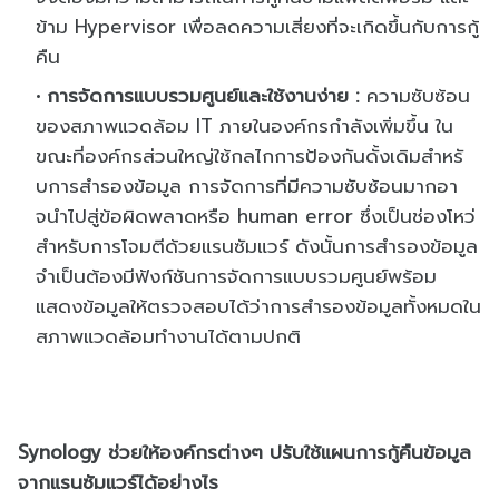
ข้าม
Hypervisor
เพื่อลดความเสี่ยงที่จะเกิดขึ้
นกับการกู้
คืน
การจัดการแบบรวมศูนย์
และใช้งานง่าย
:
ความซับซ้อน
ของสภาพแวดล้อม
IT
ภายในองค์กรกำลังเพิ่มขึ้น ใน
ขณะที่องค์กรส่วนใหญ่ใช้
กลไกการป้องกันดั้งเดิมสำหรั
บการสำรองข้อมูล การจัดการที่มีความซับซ้
อนมากอา
จนำไปสู่ข้อผิดพลาดหรือ
human error
ซึ่งเป็นช่องโหว่
สำหรับการโจมตี
ด้วยแรนซัมแวร์ ดังนั้นการสำรองข้อมูล
จำเป็นต้
องมีฟังก์ชันการจัดการแบบรวมศู
นย์พร้อม
แสดงข้อมูลให้
ตรวจสอบได้ว่าการสำรองข้อมูลทั้
งหมดใน
สภาพแวดล้อมทำงานได้
ตามปกติ
Synology
ช่วยให้องค์กรต่างๆ
ปรับใช้แผนการกู้คืนข้อมู
ล
จากแรนซัมแวร์ได้อย่างไร