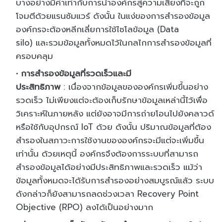
บางอย่างมีค่
าเท่ากับการนำองค์กรสู่ความเสี่
ยงที่จะถูก
โจมตีด้วยแรนซัมแวร์ ดังนั้น ในแง่ของการสำรองข้อมูล
องค์กรจะต้องหลีกเลี่ยการใช้
ไซโลข้อมูล
(Data
silo)
และรวมข้อมูลทั้งหมดไว้
ในกลไกการสำรองข้อมูลที่
ครอบคลุ
ม
การสำรองข้อมูลที่รวดเร็วและมี
ประสิทธิภาพ
:
เนื่องจากข้อมูลขององค์กรเพิ่
มขึ้นอย่าง
รวดเร็ว ไม่เพียงแต่จะต้องเก็บรักษาข้
อมูลเหล่านี้ไว้เพื่อ
วิเคราะห์
ในภายหลัง แต่ยังอาจมีการถ่ายโอนไปยั
งคลาวด์
หรือใช้กับอุปกรณ์
IoT
ด้วย ดังนั้น ปริมาณข้อมูลที่ต้
อง
สำรองในสภาวะการใช้งานขององค์
กรจะมีแต่จะเพิ่มขึ้น
เท่านั้น ด้วยเหตุนี้ องค์กรจึงต้องการระบบที่
สามารถ
สำรองข้อมูลได้อย่างมี
ประสิทธิภาพและรวดเร็ว แม้ว่า
ข้อมูลทั้งหมดจะได้รั
บการสำรองอย่างสมบูรณ์แล้ว ระบบ
ดังกล่าวก็ยังสามารถลดช่
วงเวลา
Recovery Point
Objective (RPO)
ลงได้เป็นอย่างมาก