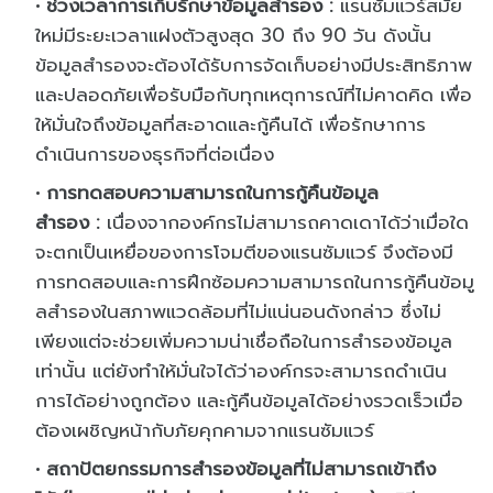
ช่วงเวลาการเก็บรักษาข้อมู
ลสำรอง
:
แรนซัมแวร์สมัย
ใหม่มี
ระยะเวลาแฝงตัวสูงสุด
30
ถึง
90
วัน ดังนั้น
ข้อมูลสำรองจะต้องได้รั
บการ
จัดเก็บอย่างมีประสิทธิ
ภาพ
และปลอดภัยเพื่อรับมือกับทุ
กเหตุการณ์ที่ไม่คาดคิด เพื่อ
ให้มั่นใจถึงข้อมูลที่
สะอาดและกู้คืนได้ เพื่อรักษาการ
ดำเนินการของธุรกิ
จที่ต่อเนื่อง
การทดสอบความสามารถในกา
รกู้คืนข้อมูล
สำรอง
:
เนื่องจากองค์กรไม่
สามารถคาดเดาได้ว่าเมื่
อใด
จะตกเป็นเหยื่อของการโจมตี
ของแรนซัมแวร์ จึงต้องมี
การทดสอบและการฝึกซ้
อมความสามารถในการกู้คืนข้อมู
ลสำรองในสภาพแวดล้อมที่ไม่แน่
นอนดังกล่าว ซึ่งไม่
เพียงแต่จะช่วยเพิ่
มความน่าเชื่อถือในการสำรองข้
อมูล
เท่านั้น แต่ยังทำให้มั่นใจได้ว่าองค์
กรจะสามารถดำเนิน
การได้อย่างถู
กต้อง และกู้คืนข้อมูลได้อย่างรวดเร็
วเมื่อ
ต้องเผชิญหน้ากับภัยคุ
กคามจากแรนซัมแวร์
สถาปัตยกรรมการสำรองข้
อมูลที่ไม่สามารถเข้าถึง