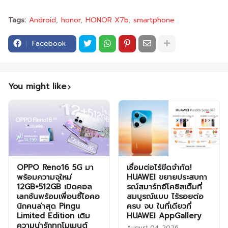
Tags:
Android
honor
HONOR X7b
smartphone
Facebook
You might like
OPPO Reno16 5G มา
เชื่อมต่อไร้ขีดจำกัด!
พร้อมความจุใหม่
HUAWEI ขยายประสบกา
12GB+512GB เปิดคอล
รณ์สมาร์ทอีโคซิสเต็มที่
เลกชันพร้อมเพื่อนซี้ไอคอ
สมบูรณ์แบบ ไร้รอยต่อ
นิกคนล่าสุด Pingu
ครบ จบ ในที่เดียวที่
Limited Edition เติม
HUAWEI AppGallery
ความน่ารักทุกโมเมนต์
August 04, 2026