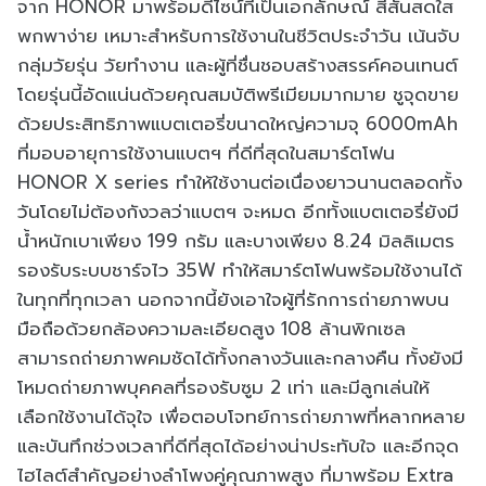
จาก HONOR มาพร้อมดีไซน์ที่เป็นเอกลักษณ์ สีสันสดใส
พกพาง่าย เหมาะสำหรับการใช้งานในชีวิตประจำวัน เน้นจับ
กลุ่มวัยรุ่น วัยทำงาน และผู้ที่ชื่นชอบสร้างสรรค์คอนเทนต์
โดยรุ่นนี้อัดแน่นด้วยคุณสมบัติพรีเมียมมากมาย ชูจุดขาย
ด้วยประสิทธิภาพแบตเตอรี่ขนาดใหญ่ความจุ 6000mAh
ที่มอบอายุการใช้งานแบตฯ ที่ดีที่สุดในสมาร์ตโฟน
HONOR X series ทำให้ใช้งานต่อเนื่องยาวนานตลอดทั้ง
วันโดยไม่ต้องกังวลว่าแบตฯ จะหมด อีกทั้งแบตเตอรี่ยังมี
น้ำหนักเบาเพียง 199 กรัม และบางเพียง 8.24 มิลลิเมตร
รองรับระบบชาร์จไว 35W ทำให้สมาร์ตโฟนพร้อมใช้งานได้
ในทุกที่ทุกเวลา นอกจากนี้ยังเอาใจผู้ที่รักการถ่ายภาพบน
มือถือด้วยกล้องความละเอียดสูง 108 ล้านพิกเซล
สามารถถ่ายภาพคมชัดได้ทั้งกลางวันและกลางคืน ทั้งยังมี
โหมดถ่ายภาพบุคคลที่รองรับซูม 2 เท่า และมีลูกเล่นให้
เลือกใช้งานได้จุใจ เพื่อตอบโจทย์การถ่ายภาพที่หลากหลาย
และบันทึกช่วงเวลาที่ดีที่สุดได้อย่างน่าประทับใจ และอีกจุด
ไฮไลต์สำคัญอย่างลำโพงคู่คุณภาพสูง ที่มาพร้อม Extra