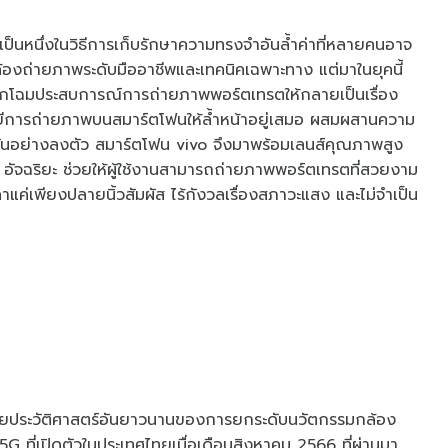
็นหนึ่งในวิธีการเก็บรักษาความทรงจำอันล้ำค่าที่หลายคนอาจ
กล้องถ่ายภาพระดับมืออาชีพและเทคนิคเฉพาะทาง แต่มาในยุคนี้
ลิกโฉมประสบการณ์การถ่ายภาพพอร์ตเทรตให้กลายเป็นเรื่อง
โลยีการถ่ายภาพบนสมาร์ตโฟนให้ล้ำหน้าอยู่เสมอ ผสมผสานความ
ันอย่างลงตัว สมาร์ตโฟน vivo จึงมาพร้อมเลนส์คุณภาพสูง
I อัจฉริยะ ช่วยให้ผู้ใช้งานสามารถถ่ายภาพพอร์ตเทรตที่สวยงาม
วลาแค่เพียงปลายนิ้วสัมผัส ไร้กังวลเรื่องสภาวะแสง และไม่จำเป็น
วยประวัติศาสตร์อันยาวนานของการยกระดับนวัตกรรมกล้อง
G ที่เปิดตัวในประเทศไทยเมื่อเดือนสิงหาคม 2566 ที่ผ่านมา