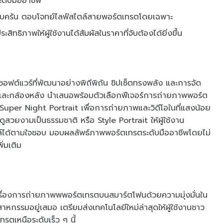
ดับมืออาชีพ
ร์ครบครัน ตอบโจทย์ไลฟ์สไตล์สายพอร์ตเทรตโดยเฉพาะ
สิทธิภาพให้ผู้ใช้งานได้สัมผัสในราคาที่จับต้องได้ยิ่งขึ้น
พซอฟต์แวร์ที่พัฒนาอย่างพิถีพิถัน ชิปเซ็ตทรงพลัง และการจัด
น้าและกล้องหลัง นำเสนอพร้อมตัวเลือกฟีเจอร์การถ่ายภาพพอร์ต
เป็น Super Night Portrait เพื่อการถ่ายภาพและวิดีโอในที่แสงน้อย
ดูสวยงามเป็นธรรมชาติ หรือ Style Portrait ให้ผู้ใช้งาน
ได้ตามใจชอบ มอบผลลัพธ์ภาพพอร์ตเทรตระดับมืออาชีพโดยไม่
่มเติม
ุดเรื่องการถ่ายภาพพพอร์ตเทรตบนสมาร์ตโฟนด้วยความมุ่งมั่นใน
กรรมอยู่เสมอ เตรียมส่งเทคโนโลยีใหม่ล่าสุดให้ผู้ใช้งานชาว
ตเหนือระดับเร็ว ๆ นี้