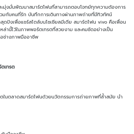
นและมุ่งมั่นพัฒนาสมาร์ตโฟนที่สามารถตอบโจทย์ทุกความต้องการ
่วมกับคนที่รัก บันทึกการเดินทางผ่านภาพถ่ายที่มีทิวทัศน์
ุดปังเพื่อแชร์สไตล์บนโซเชียลมีเดีย สมาร์ตโฟน vivo คือเพื่อน
คัญเหล่านี้ไว้ในภาพพอร์ตเทรตที่สวยงาม และคมชัดอย่างเป็น
หรือช่างภาพมืออาชีพ
ร์ตเทรต
เทรตในตลาดสมาร์ตโฟนด้วยนวัตกรรมการถ่ายภาพที่ล้ำสมัย นำ