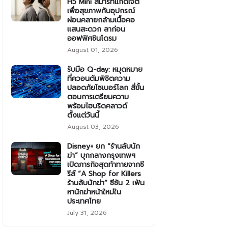
H5 Mini สมาร์ทแก็ดเจ็ต
เพื่อสุขภาพกับอุปกรณ์
ผ่อนคลายกล้ามเนื้อคอ
แสนสะดวก ลาก่อน
ออฟฟิศซินโดรม
August 01, 2026
รับมือ Q-day: หมุดหมาย
ที่ควอนตัมพิชิตความ
ปลอดภัยไซเบอร์โลก สี่ขั้น
ตอนการเตรียมความ
พร้อมไฮบริดคลาวด์
ตั้งแต่วันนี้
August 03, 2026
Disney+ ยก “ร้านลับนัก
ฆ่า” บุกกลางกรุงเทพฯ
เปิดภารกิจสุดท้าทายจากซี
รีส์ “A Shop for Killers
ร้านลับนักฆ่า” ซีซัน 2 เฟ้น
หานักฆ่าหน้าใหม่ใน
ประเทศไทย
July 31, 2026