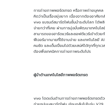
การถ่ายภาพพอร์ตเทรต หรือภาพถ่ายบุคคล เป
คิดว่าเป็นเรื่องยุ่งยาก เนื่องจากต้องอาศัย
vivo แบรนด์สมาร์ตโฟนชั้นนำระดับโลก ได้พ
ง่ายกว่าที่เคย ผ่านการมุ่งมั่นพัฒนาเทคโน
สามารถของฮาร์ดแวร์และซอฟต์แวร์เข้าด้วยก
ฟีเจอร์มากมายที่ใช้งานง่าย และเทคโนโลยี A
คมชัด และเต็มเปี่ยมไปด้วยเสน่ห์ได้ทุกที่ทุกเ
ต้องพึ่งเทคนิคการถ่ายภาพระดับโปร
ผู้นำด้านเทคโนโลยีภาพพอร์ตเทรต
vivo โดดเด่นด้านการถ่ายภาพพอร์ตเทรตด้
ถ่ายรูปบนสมาร์ตโฟน ย้อนกลับไปในรุ่น V29 5