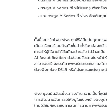
ตระกูล X Series ส่งมอบความทรงพลังระ
ตระกูล V Series ดีไซน์เรียบหรู ฟีเจอ
และ ตระกูล Y Series ที่ vivo จัดเต็มทุกประ
ทั้งนี้ สมาร์ตโฟน vivo ทุกซีรีส์ยืนยันคุณภา
เต็มฮาร์ดแวร์เลนส์ระดับชั้นนำทั้งในกล้องห
เทรตให้ผู้ใช้งานได้สัมผัสอย่างจุใจ ไม่ว่าจะ
AI Beautification ตัวช่วยปรับแต่งใบหน้าให้
สามารถสร้างสรรค์ภาพพอร์ตเทรตหลากสไตล์
ต้องพึ่งกล้อง DSLR หรือโปรแกรมแต่งภาพเพิ
vivo ชูจุดยืนอันแข็งแกร่งด้านความเป็นที่ส
การพัฒนานวัตกรรมให้อยู่ในแนวหน้าของอุตสาห
ไทยได้สัมผัสประสบการณ์การถ่ายภาพพอร์ตเทร