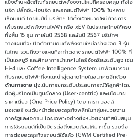
แข็งด้านผลิตภัณฑ์รถยนต์พลังงงานใหม่ที่ครอบคลุม ทั้งไฮ
บริด ปลั๊กอิน-ไฮบริด และรถยนต์ไฟฟ้า 100% ในหลาย
เซ็กเมนต์ โดยในปีนี้ บริษัทฯ ได้ตั้งเป้าหมายใหม่ด้วยการ
เพิ่มรถยนต์พลังงานไฟฟ้า หรือ xEV ในประเทศไทยให้ครบ
ทั้งสิ้น 15 รุ่น ภายในปี 2568 และในปี 2567 บริษัทฯ
วางแผนที่จะเปิดตัวยานยนต์พลังงานใหม่อย่างน้อย 3 รุ่น
ในไทย รวมถึงวางแผนที่จะทำตลาดรถยนต์ไฟฟ้า 100% ที่
เป็นเอสยูวี และศึกษาการนำเทคโนโลยีอัจฉริยะระดับสูง เช่น
Hi-4 และ Coffee Intelligence System มาพัฒนาร่วม
กับรถยนต์ไฟฟ้าที่จะแนะนำสู่ตลาดไทยในอนาคตอีกด้วย
ด้านการขาย
มุ่งเน้นการยกระดับประสบการณ์ให้ลูกค้าโดย
ยึดผู้บริโภคเป็นศูนย์กลาง (User-centric) และนโยบาย
ราคาเดียว (One Price Policy) โดย เกรท วอลล์
มอเตอร์ จะเดินหน้าต่อยอดธุรกิจฟลีทในกลุ่มหน่วยงาน
ภาครัฐและเอกชน โดยเฉพาะอย่างยิ่งหน่วยงานที่สนับสนุน
การใช้รถยนต์ที่เป็นมิตรต่อสิ่งแวดล้อมให้มากขึ้น รวมถึง
การต่อยอดธุรกิจรถยนต์ใช้แล้ว (GWM Certified Pre-