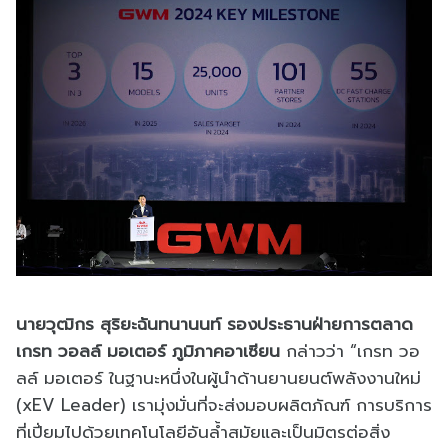
นายวุฒิกร สุริยะฉันทนานนท์ รองประธานฝ่ายการตลาด
เกรท วอลล์ มอเตอร์ ภูมิภาคอาเซียน
กล่าวว่า “เกรท วอ
ลล์ มอเตอร์ ในฐานะหนึ่งในผู้นำด้านยานยนต์พลังงานใหม่
(xEV Leader) เรามุ่งมั่นที่จะส่งมอบผลิตภัณฑ์ การบริการ
ที่เปี่ยมไปด้วยเทคโนโลยีอันล้ำสมัยและเป็นมิตรต่อสิ่ง