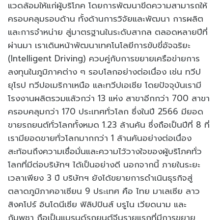
แวดล้อมให้แก่ผู้บริโภค โดยการพัฒนาขีดความสามารถให้
ครอบคลุมรอบด้าน ทั้งด้านการวิจัยและพัฒนา การผลิต
และการจำหน่าย สู่มาตรฐานในระดับสากล ตลอดหลายปีที่
ผ่านมา เราเดินหน้าพัฒนาเทคโนโลยีการขับขี่อัจฉริยะ
(Intelligent Driving) ควบคู่กับการขยายเครือข่ายการ
ลงทุนในภูมิภาคต่าง ๆ รอบโลกอย่างต่อเนื่อง เช่น ทวีป
ยุโรป ทวีปอเมริกาเหนือ และทวีปเอเชีย โดยปัจจุบันเรามี
โรงงานผลิตรวมแล้วกว่า 13 แห่ง สาขาอีกกว่า 700 สาขา
ครอบคลุมกว่า 170 ประเทศทั่วโลก ซึ่งในปี 2566 มียอด
ขายรถยนต์ทั่วโลกทั้งหมด 1.23 ล้านคัน ซึ่งถือเป็นปีที่ 8 ที่
เรามียอดขายทั่วโลกมากกว่า 1 ล้านคันอย่างต่อเนื่อง
สะท้อนถึงความเชื่อมั่นและความไว้วางใจของผู้บริโภคทั่ว
โลกที่มีต่อบริษัทฯ ได้เป็นอย่างดี นอกจากนี้ ภายในระยะ
เวลาเพียง 3 ปี บริษัทฯ ยังได้ขยายการดำเนินธุรกิจสู่
ตลาดภูมิภาคอาเซียน 9 ประเทศ คือ ไทย มาเลเซีย ลาว
สิงคโปร์ อินโดนีเซีย ฟิลิปปินส์ บรูไน เวียดนาม และ
กัมพูชา ถือเป็นแบรนด์รถยนต์จีนรายแรกที่มีการขยาย