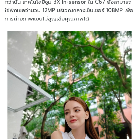
กว่านั้น เทคโนโลยีซูม 3X In-sensor ใน C67 ยังสามารถ
ใช้พิกเซลจำนวน 12MP บริเวณกลางเซ็นเซอร์ 108MP เพื่อ
การถ่ายภาพแบบไม่สูญเสียคุณภาพได้