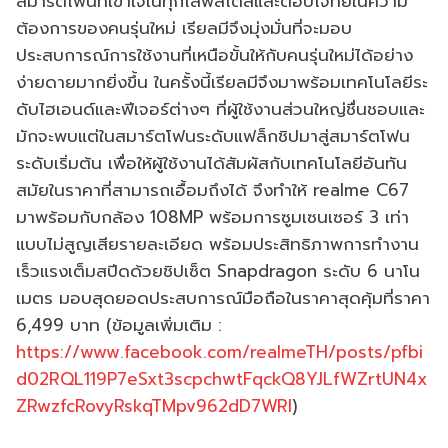
สมาร์ตโฟนที่เข้าใจในทุกไลฟ์สไตล์และตอบโจทย์ในความ
ต้องการของคนรุ่นใหม่ เรียลมีจึงมุ่งมั่นที่จะมอบ
ประสบการณ์การใช้งานที่เหนือขั้นให้กับคนรุ่นใหม่ได้อย่าง
ง่ายดายมากยิ่งขึ้น ในครั้งนี้เรียลมีจึงมาพร้อมเทคโนโลยีระ
ดับไฮเอนด์และฟีเจอร์ต่างๆ ที่ผู้ใช้งานส่วนใหญ่ชื่นชอบและ
มักจะพบแต่ในสมาร์ตโฟนระดับแฟล็กชิปมาสู่สมาร์ตโฟน
ระดับเริ่มต้น เพื่อให้ผู้ใช้งานได้สัมผัสกับเทคโนโลยีอันทัน
สมัยในราคาที่สามารถเอื้อมถึงได้ จึงทำให้ realme C67
มาพร้อมกับกล้อง 108MP พร้อมการซูมเซนเซอร์ 3 เท่า
แบบไม่สูญเสียรายละเอียด พร้อมประสิทธิภาพการทำงาน
เร็วแรงเต็มสปีดด้วยชิปเซ็ต Snapdragon ระดับ 6 นาโน
เมตร มอบสุดยอดประสบการณ์มือถือในราคาสุดคุ้มที่ราคา
6,499 บาท (ข้อมูลเพิ่มเติม :
https://www.facebook.com/realmeTH/posts/pfbi
d02RQL119P7eSxt3scpchwtFqckQ8YJLfWZrtUN4x
ZRwzfcRovyRskqTMpv962dD7WRl
)