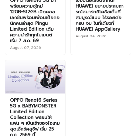
OPPO Reno16 5G มา
เชื่อมต่อไร้ขีดจำกัด!
พร้อมความจุใหม่
HUAWEI ขยายประสบกา
12GB+512GB เปิดคอล
รณ์สมาร์ทอีโคซิสเต็มที่
เลกชันพร้อมเพื่อนซี้ไอคอ
สมบูรณ์แบบ ไร้รอยต่อ
นิกคนล่าสุด Pingu
ครบ จบ ในที่เดียวที่
Limited Edition เติม
HUAWEI AppGallery
ความน่ารักทุกโมเมนต์
August 04, 2026
เริ่ม 7 ส.ค. 69
August 07, 2026
OPPO Reno16 Series
5G x BABYMONSTER
Limited Edition
Collection พร้อมให้
แฟน ๆ เป็นเจ้าของไอเทม
สุดเอ็กซ์คลูซีฟ เริ่ม 25
ก.ค. 2569 นี้