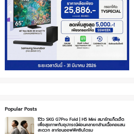
Popular Posts
รีวิว SKG G7Pro Fold | H5 Mini สมาร์ทแก็ดเจ็ต
เพื่อสุขภาพกับอุปกรณ์ผ่อนคลายกล้ามเนื้อคอแสน
สะดวก ลาก่อนออฟฟิศซินโดรม