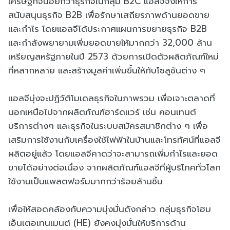
เศรษฐกิจน้อยกว่าธุรกิจในกลุ่ม B2C แอลจีจึงให้การ
สนับสนุนธุรกิจ B2B เพื่อรักษาเสถียรภาพด้านยอดขาย
และกำไร โดยแอลจีได้ประกาศแผนการขยายธุรกิจ B2B
และกำลังพยายามเพิ่มยอดขายให้มากกว่า 32,000 ล้าน
เหรียญสหรัฐภายในปี 2573 ด้วยการเปิดตัวผลิตภัณฑ์ใหม่
ที่หลากหลาย และสร้างมูลค่าเพิ่มขึ้นให้กับโซลูชันต่าง ๆ
แอลจีมุ่งจะปฏิวัติโมเดลธุรกิจในภาพรวม เพื่อเจาะตลาดที่
นอกเหนือไปจากผลิตภัณฑ์ฮาร์ดแวร์ เช่น คอนเทนต์
บริการต่างๆ และธุรกิจในระบบสมัครสมาชิกต่าง ๆ เพื่อ
เสริมการใช้งานกับเครื่องใช้ไฟฟ้าในบ้านและโทรทัศน์ที่แอลจี
ผลิตอยู่แล้ว โดยแอลจีคาดว่าจะสามารถเพิ่มกำไรและยอด
ขายได้อย่างต่อเนื่อง จากผลิตภัณฑ์แอลจีที่ผู้บริโภคทั่วโลก
ใช้งานเป็นแพลตฟอร์มมากกว่าร้อยล้านชิ้น
เพื่อให้สอดคล้องกับความมุ่งมั่นดังกล่าว กลุ่มธุรกิจโฮม
เอ็นเตอเทนเมนต์ (HE) ยังคงมุ่งมั่นให้บริการด้าน