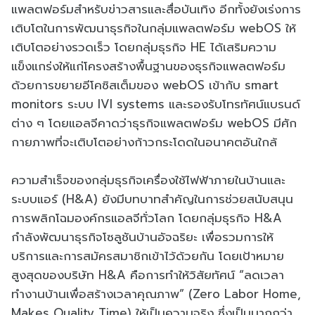
แพลตฟอร์มสำหรับข่าวสารและสื่อบันเทิง อีกทั้งยังเร่งการ
เติบโตในการพัฒนาธุรกิจในกลุ่มแพลตฟอร์ม webOS ให้
เติบโตอย่างรวดเร็ว โดยกลุ่มธุรกิจ HE ได้เสริมความ
แข็งแกร่งให้แก่โครงสร้างพื้นฐานของธุรกิจแพลตฟอร์ม
ด้วยการขยายอีโคซิสเต็มของ webOS เข้ากับ smart
monitors ระบบ IVI systems และรองรับโทรทัศน์แบรนด์
ต่าง ๆ โดยแอลจีคาดว่าธุรกิจแพลตฟอร์ม webOS มีศัก
กายภาพที่จะเติบโตอย่างก้าวกระโดดในอนาคตอันใกล้
ความสำเร็จของกลุ่มธุรกิจเครื่องใช้ไฟฟ้าภายในบ้านและ
ระบบแอร์ (H&A) ยังมีบทบาทสำคัญในการช่วยสนับสนุน
การพลิกโฉมองค์กรแอลจีทั่วโลก โดยกลุ่มธุรกิจ H&A
กำลังพัฒนาธุรกิจโซลูชันบ้านอัจฉริยะ เพื่อรวมการให้
บริการและการสมัครสมาชิกเข้าไว้ด้วยกัน โดยเป้าหมาย
สูงสุดของบริษัท H&A คือการทำให้วิสัยทัศน์ “ลดเวลา
ทำงานบ้านเพื่อสร้างเวลาคุณภาพ” (Zero Labor Home,
Makes Quality Time) ให้เป็นความจริง ซึ่งเป็นมากกว่า