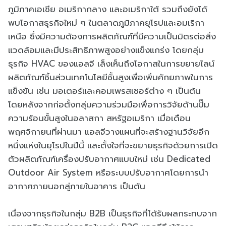
ภูมิภาคเอเชีย อเมริกากลาง และอเมริกาใต้ รวมถึงยังได้
พบโอกาสธุรกิจใหม่ ๆ ในตลาดภูมิภาคยุโรปและอมเริกา
เหนือ ซึ่งมีความต้องการผลิตภัณฑ์ที่มีความเป็นมิตรต่อสิ่ง
แวดล้อมและมีประสิทธิภาพสูงอย่างแข็งแกร่ง โดยกลุ่ม
ธุรกิจ HVAC ของแอลจี เล็งเห็นถึงโอกาสในการขยายไลน์
ผลิตภัณฑ์ชิ้นส่วนเทคโนโลยีชั้นสูงเพื่อเพิ่มศักยภาพในการ
แข็งขัน เช่น มอเตอร์และคอมเพรสเซอร์ต่าง ๆ เป็นต้น
โดยหลังจากก่อตั้งกลุ่มความร่วมมือเพื่อการวิจัยด้านปั๊ม
ความร้อนขั้นสูงในอลาสกา สหรัฐอเมริกา เมื่อเดือน
พฤศจิกายนที่ผ่านมา แอลจีวางแผนที่จะสร้างฐานวิจัยอีก
หนึ่งแห่งในยุโรปในปีนี้ และตั้งใจที่จะขยายธุรกิจด้วยการเปิด
ตัวผลิตภัณฑ์เครื่องปรับอากาศแบบใหม่ เช่น Dedicated
Outdoor Air System หรือระบบปรับอากาศโดยการนำ
อากาศภายนอกสู่ภายในอาคาร เป็นต้น
เนื่องจากธุรกิจในกลุ่ม B2B เป็นธุรกิจที่ได้รับผลกระทบจาก