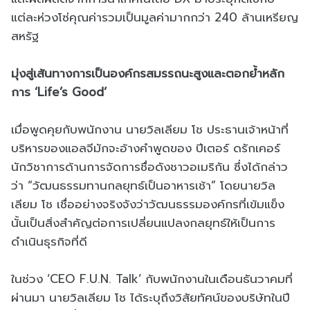
แต่ละห่วงโซ่คุณค่ารวมเป็นมูลค่ามากกว่า 240 ล้านเหรียญ
สหรัฐ
มุ่งสู่เส้นทางการเป็นองค์กรสมรรถนะสูงและตอกย้ำหลัก
การ ‘Life’s Good’
เมื่อพูดคุยกับพนักงาน นายวิลเลียม โช ประธานเจ้าหน้าที่
บริหารของแอลจีมักจะอ้างคำพูดของ ปีเตอร์ ดรักเคอร์
นักวิชาการด้านการจัดการชื่อดังชาวอเมริกัน ซึ่งได้กล่าว
ว่า “วัฒนธรรมทานกลยุทธ์เป็นอาหารเช้า” โดยนายวิล
เลียม โช เชื่ออย่างจริงจังว่าวัฒนธรรมองค์กรที่เข้มแข็ง
นั้นเป็นสิ่งสำคัญต่อการเปลี่ยนแปลงกลยุทธ์ให้เป็นการ
ดำเนินธุรกิจที่ดี
ในช่วง ‘CEO F.U.N. Talk’ กับพนักงานในเดือนธันวาคมที่
ผ่านมา นายวิลเลียม โช ได้ระบุถึงวิสัยทัศน์ของบริษัทในปี