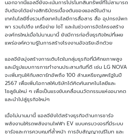
นอกจากนี้แอลจียังจะเน้นการโปรโมทสินทรัพย์ที่ไม่สามารถ
จับต้องได้อย่างสิทธิบัตรเบื้องต้นของแอลจีในด้าน
เทคโนโลยีซึ่งรวมถึงเทคโนโลยีการสื่อสาร สื่อ อุปกรณ์พก
พา รวมไปถึง เครือข่าย IoT และในช่วงการจัดโครงสร้าง
องค์กรใหม่เมื่อไม่นานมานี้ ยังมีการก่อตั้งธุรกิจใหม่ที่เผย
แพร่องค์ความรู้ในการสร้างโรงงานอัจฉริยะอีกด้วย
แอลจียังมุ่งสร้างการเติบโตในกลุ่มธุรกิจที่มีศักยภาพสูง
และมีรูปแบบการการทำงานประสานกันที่ดี เช่น LG NOVA
จะเพิ่มทุนให้กับสตาร์ทอัพถึง 100 ล้านเหรียญสหรัฐในปี
2567 เพื่อเพิ่มโอกาสให้บริษัทได้คิดค้นเทคโนโลยีและ
โซลูชันใหม่ ๆ เพื่อเป็นแรงขับเคลื่อนนวัตกรรมแห่งอนาคต
และนำไปสู่ธุรกิจใหม่ๆ
เมื่อไม่นานมานี้ แอลจียังได้สร้างธุรกิจด้านการชาร์จ
พลังงานให้รถพลังงานไฟฟ้า EV แบบครบวงจรที่มีระบบ
ชาร์จและการควบคุมที่ล้ำหน้า การจับสัญญาณรีโมท และ