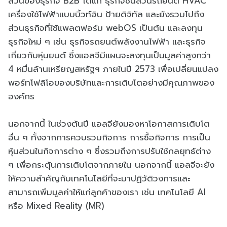
ส่วนของธุรกิจ B2B ได้แก่ ธุรกิจชิ้นส่วนรถยนต์ HVAC
เครื่องใช้ไฟฟ้าแบบบิ้วท์อิน ป้ายดิจิทัล และยังรวมไปถึง
ส่วนธุรกิจที่ใช้แพลตฟอร์ม webOS เป็นต้น และลงทุน
ธุรกิจใหม่ ๆ เช่น ธุรกิจรถยนต์พลังงานไฟฟ้า และธุรกิจ
เกี่ยวกับหุ่นยนต์ ซึ่งแอลจีมีแผนจะลงทุนเป็นมูลค่าสูงกว่า
4 หมื่นล้านเหรียญสหรัฐฯ ภายในปี 2573 เพื่อเปลี่ยนแปลง
พอร์ทโฟลิโอของบริษัทและการเติบโตอย่างมีคุณภาพของ
องค์กร
นอกจากนี้ ในช่วงต้นปี แอลจียังมองหาโอกาสการเติบโต
อื่น ๆ ทั้งจากการควบรวมกิจการ การซื้อกิจการ การเป็น
หุ้นส่วนในกิจการต่าง ๆ ซึ่งรวมถึงการปรับใช้กลยุทธ์ต่าง
ๆ เพื่อกระตุ้นการเติบโตจากภายใน นอกจากนี้ แอลจีจะยัง
ให้ความสำคัญกับเทคโนโลยีที่จะมาปฏิวัติวงการและ
สามารถเพิ่มมูลค่าให้แก่ลูกค้าของเรา เช่น เทคโนโลยี AI
หรือ Mixed Reality (MR)