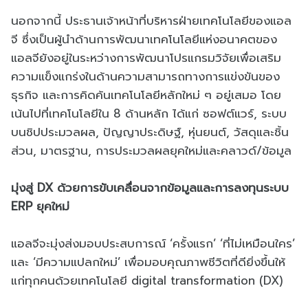
นอกจากนี้ ประธานเจ้าหน้าที่บริหารฝ่ายเทคโนโลยีของแอล
จี ซึ่งเป็นผู้นำด้านการพัฒนาเทคโนโลยีแห่งอนาคตของ
แอลจียังอยู่ในระหว่างการพัฒนาโปรแกรมวิจัยเพื่อเสริม
ความแข็งแกร่งในด้านความสามารถทางการแข่งขันของ
ธุรกิจ และการคิดค้นเทคโนโลยีหลักใหม่ ๆ อยู่เสมอ โดย
เน้นไปที่เทคโนโลยีใน 8 ด้านหลัก ได้แก่ ซอฟต์แวร์, ระบบ
บนชิปประมวลผล, ปัญญาประดิษฐ์, หุ่นยนต์, วัสดุและชิ้น
ส่วน, มาตรฐาน, การประมวลผลยุคใหม่และคลาวด์/ข้อมูล
มุ่งสู่ DX ด้วยการขับเคลื่อนจากข้อมูลและการลงทุนระบบ
ERP ยุคใหม่
แอลจีจะมุ่งส่งมอบประสบการณ์ ‘ครั้งแรก’ ‘ที่ไม่เหมือนใคร’
และ ‘มีความแปลกใหม่’ เพื่อมอบคุณภาพชีวิตที่ดียิ่งขึ้นให้
แก่ทุกคนด้วยเทคโนโลยี digital transformation (DX)