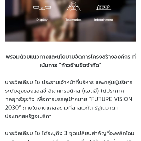
พร้อมด้วยแนวทางและนโยบายจัดการโครงสร้างองค์กร ที่
เน้นการ “ก้าวข้ามขีดจำกัด”
นายวิลเลียม โช ประธานเจ้าหน้าที่บริหาร และกลุ่มผู้บริหาร
ระดับสูงของแอลจี อิเลคทรอนิคส์ (แอลจี) ได้ประกาศ
กลยุทธ์ธุรกิจ เพื่อการบรรลุเป้าหมาย “FUTURE VISION
2030” ภายในงานแถลงข่าวที่ลาสเวกัส รัฐเนวาดา
ประเทศสหรัฐอเมริกา
นายวิลเลียม โช ได้ระบุถึง 3 จุดเปลี่ยนสำคัญที่จะพลิกโฉม