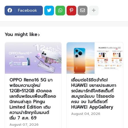
Facebook
You might like
OPPO Reno16 5G มา
เชื่อมต่อไร้ขีดจำกัด!
พร้อมความจุใหม่
HUAWEI ขยายประสบกา
12GB+512GB เปิดคอล
รณ์สมาร์ทอีโคซิสเต็มที่
เลกชันพร้อมเพื่อนซี้ไอคอ
สมบูรณ์แบบ ไร้รอยต่อ
นิกคนล่าสุด Pingu
ครบ จบ ในที่เดียวที่
Limited Edition เติม
HUAWEI AppGallery
ความน่ารักทุกโมเมนต์
August 04, 2026
เริ่ม 7 ส.ค. 69
August 07, 2026