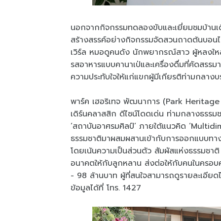
นอกจากกิจกรรมทดลองขับและเยี่ยมชมบ้านเดี
สร้างสรรค์อย่างกิจกรรมจัดสวนถาดต้นบอนไซ 
เวิร์ล หมอดูคนดัง นักพยากรณ์สาว ผู้หลงให
รสอาหารแบบคานาเป่และเครื่องดื่มที่คัดสรรมาเป
ความประทับใจให้แก่แขกผู้มีเกียรติท่ามกลาง
พาร์ค เฮอริเทจ พัฒนาการ (Park Heritage P
เดิร์นคลาสสิก ดีไซน์โดดเด่น ท่ามกลางธ
‘สถาบันอาศรมศิลป์’ ภายใต้แนวคิด ‘Multid
ธรรมชาติมาผสมผสานเข้ากับการออกแบบทางสถ
โดยเน้นความเป็นส่วนตัว สัมผัสแห่งธรรมชาต
อนาคตให้กับลูกหลาน ส่งต่อให้กับคนในครอบครัวจา
- 98 ล้านบาท ผู้ที่สนใจสามารถดูรายละเอีย
ข้อมูลได้ที่ โทร. 1427