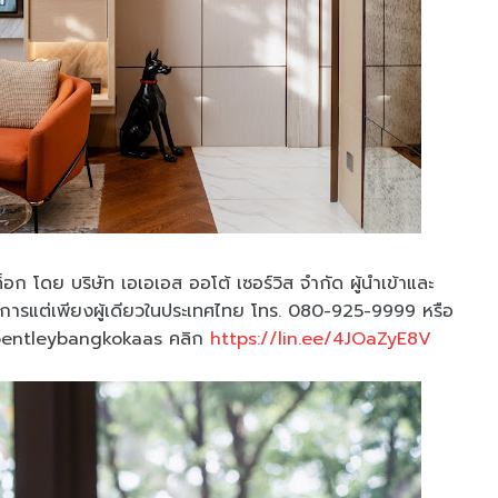
็อก โดย บริษัท เอเอเอส ออโต้ เซอร์วิส จำกัด ผู้นำเข้าและ
งการแต่เพียงผู้เดียวในประเทศไทย โทร. 080-925-9999 หรือ
@bentleybangkokaas คลิก
https://lin.ee/4JOaZyE8V