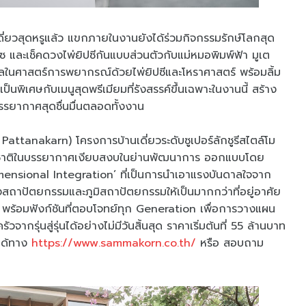
่ยวสุดหรูแล้ว แขกภายในงานยังได้ร่วมกิจกรรมรักษ์โลกสุด
และเช็คดวงไพ่ยิปซีกันแบบส่วนตัวกับแม่หมอพิมพ์ฟ้า มูเต
ลในศาสตร์การพยากรณ์ด้วยไพ่ยิปซีและโหราศาสตร์ พร้อมลิ้ม
็นพิเศษกับเมนูสุดพรีเมียมที่รังสรรค์ขึ้นเฉพาะในงานนี้ สร้าง
บรรยากาศสุดชื่นมื่นตลอดทั้งงาน
attanakarn) โครงการบ้านเดี่ยวระดับซูเปอร์ลักชูรีสไตล์โม
รรมชาติในบรรยากาศเงียบสงบในย่านพัฒนาการ ออกแบบโดย
imensional Integration’ ที่เป็นการนำเอาแรงบันดาลใจจาก
าปัตยกรรมและภูมิสถาปัตยกรรมให้เป็นมากกว่าที่อยู่อาศัย
ิ พร้อมฟังก์ชันที่ตอบโจทย์ทุก Generation เพื่อการวางแผน
กรุ่นสู่รุ่นได้อย่างไม่มีวันสิ้นสุด ราคาเริ่มต้นที่ 55 ล้านบาท
ดได้ทาง
https://www.sammakorn.co.th/
หรือ สอบถาม