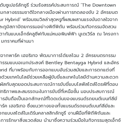
ะดับซูเปอร์ลักชูรี ร่วมรังสรรค์ประสบการณ์ ‘The Downtown
าท่ามกลางธรรมชาติใจกลางเมืองผ่านการทดลองขับ 2 อัครยนต
r Hybrid’ พร้อมชมวิลล่าสุดหรูที่ผสมผสานแรงบันดาลใจจาก
ภูมิสภาปัตยกรรมอย่างพิถีพิถัน พร้อมร่วมกิจกรรมจัดสวน
กันแบบเอ็กซ์คลูซีฟกับแม่หมอพิมพ์ฟ้า มูเตเวิร์ล ณ โครงกา
0 มกราคมที่ผ่านมา
้านจากพาร์ค เฮอริเทจ พัฒนาการได้ยลโฉม 2 อัครยนตรกรรม
รยนตรกรรมแบบอเนกประสงค์ Bentley Bentayga Hybrid และอัคร
id ที่มาพร้อมกับการออกแบบอันร่วมสมัยและการตกแต่งที่
วยเทคโนโลยีช่วยเหลือผู้ขับขี่และเทคโนโลยีด้านความสะดวก
ัมผัสกับสุดยอดประสบการณ์การขับขี่แบบไลฟ์สไตล์ไดรฟ์ที่ตอบ
ทธิภาพและสมรรถนะในการขับขี่ที่เหนือชั้น มอบประสบการณ์
ู้โดยสารอันถือเป็นเอกลักษณ์ที่โดดเด่นของแบรนด์รถยนต์เบนท์ลีย์
ร์ค เฮอริเทจ ซึ่งแนวทางของทั้งแบรนด์รถยนต์เบนท์ลีย์และ
บบสไตล์โมเดิร์นคลาสสิกลักชูรี งานฝีมือที่พิถีพิถันและ
ารรักษาสิ่งแวดล้อม นำมาซึ่งความร่วมมือในกิจกรรมสุดเอ็กซ์