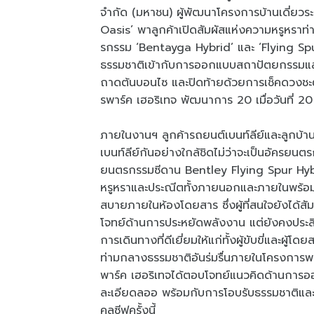
จำกัด (มหาชน) ผู้พัฒนาโครงการบ้านเดี่ยวร
Oasis’ พาลูกค้าเปิดสัมผัสแห่งความหรูหร
รกรรม ‘Bentayga Hybrid’ และ ‘Flying Spu
ธรรมชาติเข้ากับการออกแบบสถาปัตยกรรมและ
ถาดต้นบอนไซ และปิดท้ายด้วยการเช็คดวงชะตา
รพาร์ค เฮอริเทจ พัฒนาการ 20 เมื่อวันที่ 2
ภายในงานฯ ลูกค้ารถยนต์เบนท์ลีย์และลูกบ
เบนท์ลีย์กันอย่างใกล้ชิดไม่ว่าจะเป็นอัค
ยนตรกรรมซีดาน Bentley Flying Spur Hybr
หรูหราและประณีตทั้งภายนอกและภายในพร้อมด้
สบายภายในห้องโดยสาร ซึ่งผู้ที่สนใจยังได้ส
โจทย์ด้านการประหยัดพลังงาน แต่ยังคงประสิ
การเดินทางที่ดีเยี่ยมให้แก่ทั้งผู้ขับขี่และผ
ท่ามกลางธรรมชาติอันร่มรื่นภายในโครงการพา
พาร์ค เฮอริเทจได้ตอบโจทย์แนวคิดด้านการออกแ
ละเอียดลออ พร้อมกับการโอบรับธรรมชาติและก
คลูซีฟครั้งนี้