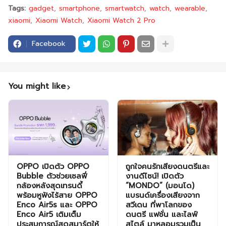
Tags:
gadget
smartphone
smartwatch
watch
wearable
xiaomi
Xiaomi Watch
Xiaomi Watch 2 Pro
Facebook
You might like
OPPO เปิดตัว OPPO
ถูกใจคนรักเสียงดนตรีและ
Bubble ตัวช่วยเซลฟี่
งานดีไซน์! เปิดตัว
กล้องหลังสุดเทรนดี้
“MONDO” (มอนโด)
พร้อมหูฟังไร้สาย OPPO
แบรนด์เครื่องเสียงจาก
Enco Air5s และ OPPO
สวีเดน ที่พาโลกของ
Enco Air5 เติมเต็ม
ดนตรี แฟชั่น และไลฟ์
ประสบการณ์สุดสมาร์ตให้
สไตล์ มาหลอมรวมเป็น