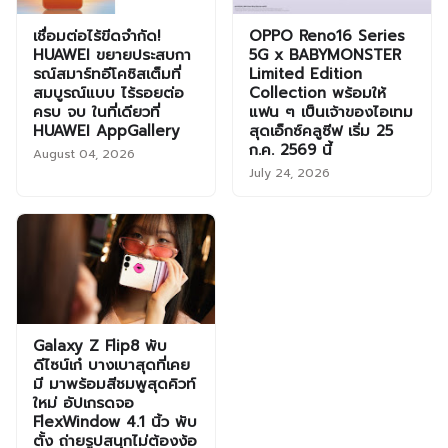
เชื่อมต่อไร้ขีดจำกัด!
OPPO Reno16 Series
HUAWEI ขยายประสบกา
5G x BABYMONSTER
รณ์สมาร์ทอีโคซิสเต็มที่
Limited Edition
สมบูรณ์แบบ ไร้รอยต่อ
Collection พร้อมให้
ครบ จบ ในที่เดียวที่
แฟน ๆ เป็นเจ้าของไอเทม
HUAWEI AppGallery
สุดเอ็กซ์คลูซีฟ เริ่ม 25
ก.ค. 2569 นี้
August 04, 2026
July 24, 2026
Galaxy Z Flip8 พับ
ดีไซน์เก๋ บางเบาสุดที่เคย
มี มาพร้อมสีชมพูสุดคิวท์
ใหม่ อัปเกรดจอ
FlexWindow 4.1 นิ้ว พับ
ตั้ง ถ่ายรูปสนุกไม่ต้องง้อ