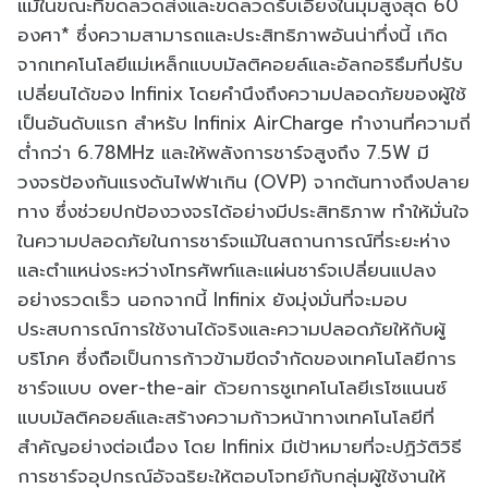
แม้ในขณะที่ขดลวดส่งและขดลวดรับเอียงในมุมสูงสุด 60
องศา* ซึ่งความสามารถและประสิทธิภาพอันน่าทึ่งนี้ เกิด
จากเทคโนโลยีแม่เหล็กแบบมัลติคอยล์และอัลกอริธึมที่ปรับ
เปลี่ยนได้ของ Infinix โดยคำนึงถึงความปลอดภัยของผู้ใช้
เป็นอันดับแรก สำหรับ Infinix AirCharge ทำงานที่ความถี่
ต่ำกว่า 6.78MHz และให้พลังการชาร์จสูงถึง 7.5W มี
วงจรป้องกันแรงดันไฟฟ้าเกิน (OVP) จากต้นทางถึงปลาย
ทาง ซึ่งช่วยปกป้องวงจรได้อย่างมีประสิทธิภาพ ทำให้มั่นใจ
ในความปลอดภัยในการชาร์จแม้ในสถานการณ์ที่ระยะห่าง
และตำแหน่งระหว่างโทรศัพท์และแผ่นชาร์จเปลี่ยนแปลง
อย่างรวดเร็ว นอกจากนี้ Infinix ยังมุ่งมั่นที่จะมอบ
ประสบการณ์การใช้งานได้จริงและความปลอดภัยให้กับผู้
บริโภค ซึ่งถือเป็นการก้าวข้ามขีดจำกัดของเทคโนโลยีการ
ชาร์จแบบ over-the-air ด้วยการชูเทคโนโลยีเรโซแนนซ์
แบบมัลติคอยล์และสร้างความก้าวหน้าทางเทคโนโลยีที่
สำคัญอย่างต่อเนื่อง โดย Infinix มีเป้าหมายที่จะปฏิวัติวิธี
การชาร์จอุปกรณ์อัจฉริยะให้ตอบโจทย์กับกลุ่มผู้ใช้งานให้