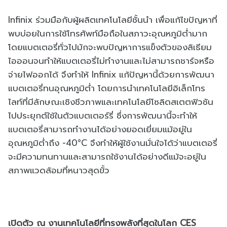
Infinix ร่วมมือกับผู้ผลิตเทคโนโลยีชั้นนำ เพื่อแก้ไขปัญหาที่
พบบ่อยในการใช้โทรศัพท์มือถือในสภาวะอุณหภูมิต่ำมาก
โดยแบตเตอรี่ทั่วไปมักจะพบปัญหาการแข็งตัวของลิเธียม
ไอออนจนทำให้แบตเตอรี่ไม่ทำงานและไม่สามารถชาร์จหรือ
จ่ายไฟออกได้ จึงทำให้ Infinix แก้ปัญหานี้ด้วยการพัฒนา
แบตเตอรี่ทนอุณหภูมิต่ำ โดยการนำเทคโนโลยีอิเล็กโทร
ไลท์ที่มีลักษณะเชิงชีวภาพและเทคโนโลยีโซลิดสเตตฟิวชัน
ไปประยุกต์ใช้ในตัวแบตเตอร์รี่ ซึ่งการพัฒนานี้จะทำให้
แบตเตอรี่สามารถทำงานได้อย่างยอดเยี่ยมแม้อยู่ใน
อุณหภูมิต่ำถึง -40°C จึงทำให้ผู้ใช้งานมั่นใจได้ว่าแบตเตอรี่
จะมีความทนทานและสามารถใช้งานได้อย่างดีแม้จะอยู่ใน
สภาพแวดล้อมที่หนาวสุดขั้ว
เปิดตัว ณ งานเทคโนโลยีที่ทรงพลังที่สุดในโลก CES