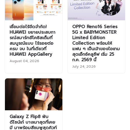
เชื่อมต่อไร้ขีดจำกัด!
OPPO Reno16 Series
HUAWEI ขยายประสบกา
5G x BABYMONSTER
รณ์สมาร์ทอีโคซิสเต็มที่
Limited Edition
สมบูรณ์แบบ ไร้รอยต่อ
Collection พร้อมให้
ครบ จบ ในที่เดียวที่
แฟน ๆ เป็นเจ้าของไอเทม
HUAWEI AppGallery
สุดเอ็กซ์คลูซีฟ เริ่ม 25
ก.ค. 2569 นี้
August 04, 2026
July 24, 2026
Galaxy Z Flip8 พับ
ดีไซน์เก๋ บางเบาสุดที่เคย
มี มาพร้อมสีชมพูสุดคิวท์