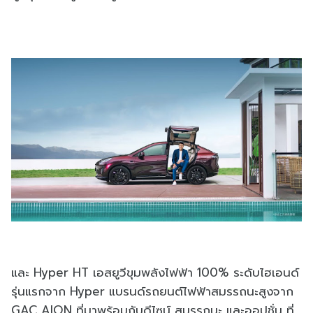
และ Hyper HT เอสยูวีขุมพลังไฟฟ้า 100% ระดับไฮเอนด์
รุ่นแรกจาก Hyper แบรนด์รถยนต์ไฟฟ้าสมรรถนะสูงจาก
GAC AION ที่มาพร้อมกับดีไซน์ สมรรถนะ และออปชั่น ที่