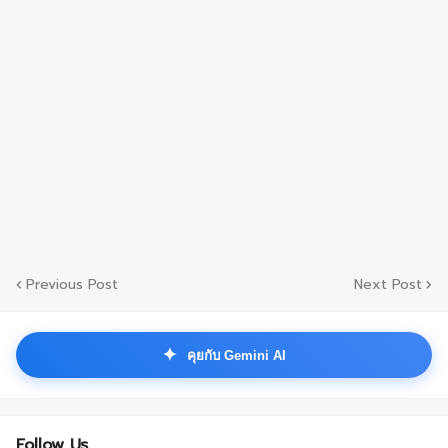
Previous Post
Next Post
✦
คุยกับ Gemini AI
Follow Us