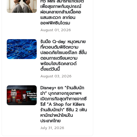
H5 Mini สมาร์ทแก็ดเจ็ต
เพื่อสุขภาพกับอุปกรณ์
ผ่อนคลายกล้ามเนื้อคอ
แสนสะดวก ลาก่อน
ออฟฟิศซินโดรม
August 01, 2026
รับมือ Q-day: หมุดหมาย
ที่ควอนตัมพิชิตความ
ปลอดภัยไซเบอร์โลก สี่ขั้น
ตอนการเตรียมความ
พร้อมไฮบริดคลาวด์
ตั้งแต่วันนี้
August 03, 2026
Disney+ ยก “ร้านลับนัก
ฆ่า” บุกกลางกรุงเทพฯ
เปิดภารกิจสุดท้าทายจากซี
รีส์ “A Shop for Killers
ร้านลับนักฆ่า” ซีซัน 2 เฟ้น
หานักฆ่าหน้าใหม่ใน
ประเทศไทย
July 31, 2026