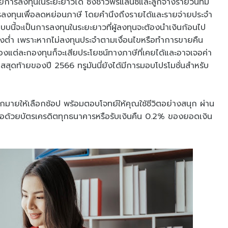
การลงทุนในระยะยาวได้ ซึ่งชาวฟรีแลนซ์และลูกจ้างรายวันที่มี
ลงทุนเพื่อลดหย่อนภาษี โดยคำนึงถึงรายได้และรายจ่ายประจำ
นี้จะเป็นการลงทุนในระยะยาวที่ผู้ลงทุนจะต้องนำเงินก้อนไป
งต่ำ เพราะหากไม่ลงทุนประจำตามเงื่อนไขหรือทำการขายคืน
แต่ละกองทุนก็จะเสียประโยชน์ทางภาษีที่เคยได้และอาจเจอค่า
าสสุดท้ายของปี 2566 ทรูมันนี่ยังได้มีการมอบโปรโมชั่นสำหรับ
มายให้เลือกช้อป พร้อมตอบโจทย์ให้คุณใช้ชีวิตอย่างสนุก ผ่าน
้อด้วยบัตรเครดิตทุกธนาคารหรือรับเงินคืน 0.2% ของยอดเงิน