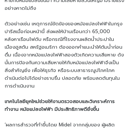
หายกับหม้อแปลงขึ้นมา ความเสียหายส่วนใหญ่อาจร้ายแรง
อย่างคาดไม่ถึง
ตัวอย่างเช่น เหตุการณ์ขัดข้องของหม้อแปลงไฟฟ้าในกรุง
ปารีสเมื่อก่อนหน้านี้ ส่งผลให้บ้านเรือนกว่า 65,000
หลังคาเรือนไฟดับ หรือกรณีที่โรงงานผลิตน้ำประปาใน
เมืองฮูสตัน สหรัฐอเมริกา ต้องออกคำแนะนำให้ต้มน้ำก่อน
ดื่ม เนื่องจากหม้อแปลงไฟฟ้าสองตัวเกิดความเสียหาย ดัง
นั้นการป้องกันความเสียหายให้กับหม้อแปลงไฟฟ้าจึงเป็น
สิ่งสำคัญยิ่ง เพื่อให้ธุรกิจ หรือระบบสาธารณูปโภคโภค
ดำเนินต่อไปได้อย่างราบรื่น ปลอดภัย พร้อมลดต้นทุนใน
การดำเนินงาน
เทคโนโลยียุคใหม่ช่วยให้งานตรวจสอบและวิเคราะห์การ
ทำงาน หม้อแปลงไฟฟ้า มีประสิทธิภาพดียิ่งขึ้น
‘ผลการสำรวจที่ทำขึ้นโดย Midel จากกลุ่มของ ผู้ผลิต