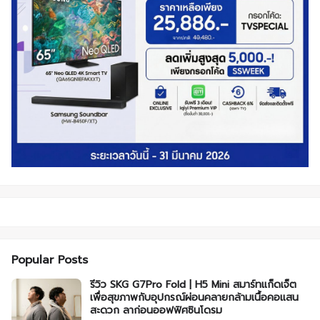
Popular Posts
รีวิว SKG G7Pro Fold | H5 Mini สมาร์ทแก็ดเจ็ต
เพื่อสุขภาพกับอุปกรณ์ผ่อนคลายกล้ามเนื้อคอแสน
สะดวก ลาก่อนออฟฟิศซินโดรม