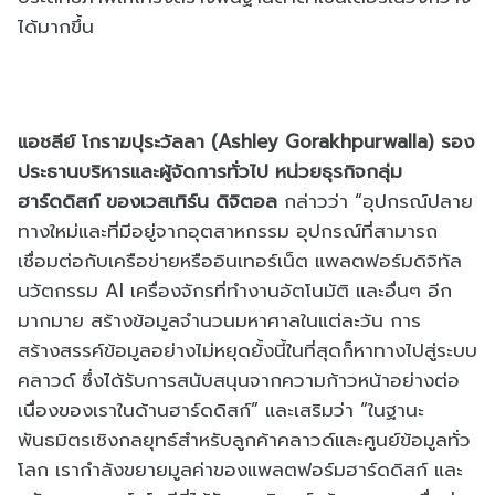
ได้มากขึ้น
แอชลีย์ โกราฆปุระวัลลา (Ashley Gorakhpurwalla) รอง
ประธานบริหารและผู้จัดการทั่วไป หน่วยธุรกิจกลุ่ม
ฮาร์ดดิสก์ ของเวสเทิร์น ดิจิตอล
กล่าวว่า “อุปกรณ์ปลาย
ทางใหม่และที่มีอยู่จากอุตสาหกรรม อุปกรณ์ที่สามารถ
เชื่อมต่อกับเครือข่ายหรืออินเทอร์เน็ต แพลตฟอร์มดิจิทัล
นวัตกรรม AI เครื่องจักรที่ทำงานอัตโนมัติ และอื่นๆ อีก
มากมาย สร้างข้อมูลจำนวนมหาศาลในแต่ละวัน การ
สร้างสรรค์ข้อมูลอย่างไม่หยุดยั้งนี้ในที่สุดก็หาทางไปสู่ระบบ
คลาวด์ ซึ่งได้รับการสนับสนุนจากความก้าวหน้าอย่างต่อ
เนื่องของเราในด้านฮาร์ดดิสก์” และเสริมว่า “ในฐานะ
พันธมิตรเชิงกลยุทธ์สำหรับลูกค้าคลาวด์และศูนย์ข้อมูลทั่ว
โลก เรากำลังขยายมูลค่าของแพลตฟอร์มฮาร์ดดิสก์ และ