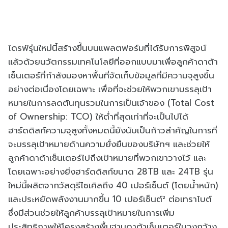
ไดรฟ์รุ่นใหม่นี้สร้างขึ้นบนแพลตฟอร์มที่ได้รับการพิสูจน์
แล้วด้วยนวัตกรรมเทคโนโลยีที่ออกแบบมาเพื่อลูกค้าดาต้า
เซ็นเตอร์ที่กำลังมองหาพื้นที่จัดเก็บข้อมูลที่มีความจุสูงขึ้น
อย่างต่อเนื่องโดยเฉพาะ เพื่อที่จะช่วยให้พวกเขาบรรลุเป้า
หมายในการลดต้นทุนรวมในการเป็นเจ้าของ (Total Cost
of Ownership: TCO) ให้ต่ำที่สุดเท่าที่จะเป็นไปได้
ฮาร์ดดิสก์ความจุสูงทั้งหมดนี้ยังนับเป็นก้าวสำคัญในการที่
จะบรรลุเป้าหมายด้านความยั่งยืนของบริษัทฯ และช่วยให้
ลูกค้าดาต้าเซ็นเตอร์ไปถึงเป้าหมายที่พวกเขาวางไว้ และ
โดยเฉพาะอย่างยิ่งฮาร์ดดิสก์ขนาด 28TB และ 24TB รุ่น
ใหม่นี้ผลิตจากวัสดุรีไซเคิลถึง 40 เปอร์เซ็นต์ (โดยน้ำหนัก)
และประหยัดพลังงานมากขึ้น 10 เปอร์เซ็นต์² ต่อเทราไบต์
ซึ่งมีส่วนช่วยให้ลูกค้าบรรลุเป้าหมายในการเพิ่ม
ประสิทธิภาพให้โครงสร้างพื้นฐานดาต้าเซ็นเตอร์ในวงกว้าง