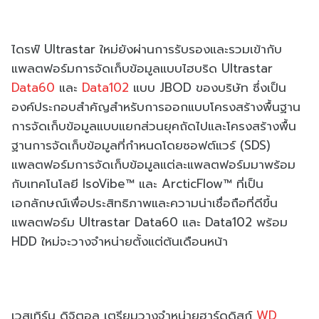
ไดรฟ์ Ultrastar ใหม่ยังผ่านการรับรองและรวมเข้ากับ
แพลตฟอร์มการจัดเก็บข้อมูลแบบไฮบริด Ultrastar
Data60
และ
Data102
แบบ JBOD ของบริษัท ซึ่งเป็น
องค์ประกอบสำคัญสำหรับการออกแบบโครงสร้างพื้นฐาน
การจัดเก็บข้อมูลแบบแยกส่วนยุคถัดไปและโครงสร้างพื้น
ฐานการจัดเก็บข้อมูลที่กำหนดโดยซอฟต์แวร์ (SDS)
แพลตฟอร์มการจัดเก็บข้อมูลแต่ละแพลตฟอร์มมาพร้อม
กับเทคโนโลยี IsoVibe™ และ ArcticFlow™ ที่เป็น
เอกลักษณ์เพื่อประสิทธิภาพและความน่าเชื่อถือที่ดีขึ้น
แพลตฟอร์ม Ultrastar Data60 และ Data102 พร้อม
HDD ใหม่จะวางจำหน่ายตั้งแต่ต้นเดือนหน้า
เวสเทิร์น ดิจิตอล เตรียมวางจำหน่ายฮาร์ดดิสก์
WD