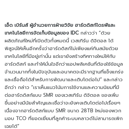
เอ็ด เบิร์นส์ ผู้อำนวยการฝ่ายวิจัย ฮาร์ดดิสก์ไดรฟ์และ
เทคโนโลยีการจัดเก็บข้อมูลของ IDC
กล่าวว่า “ด้วย
ผลิตภัณฑ์ใหม่ที่เปิดตัวทั้งหมดนี้ เวสเทิร์น ดิจิตอล ได้
พิสูจน์ให้เห็นอีกครั้งว่าฮาร์ดดิสก์ไม่เพียงแค่ทันสมัยด้วย
เทคโนโลยีที่มีอยู่เท่านั้น แต่เขายังสร้างทิศทางใหม่ให้กับ
ฮาร์ดดิสก์ และทำให้มั่นใจอีกว่าแอปพลิเคชันที่ต้องใช้ข้อมูล
จำนวนมากทั้งในปัจจุบันและอนาคตจะมีรากฐานที่แข็งแกร่ง
และเชื่อถือได้สำหรับการพัฒนาและเติบโตต่อไป” และกล่าว
อีกว่า กล่าว “เราเห็นแนวโน้มการใช้งานและความนิยมที่มี
ต่อฮาร์ดดิสก์แบบ SMR ของเวสเทิร์น ดิจิตอล ของเพิ่ม
ขึ้นอย่างมีนัยสำคัญและเชื่อว่าจะยังคงเติบโตต่อไปเรื่อยๆ
เนื่องจากฮาร์ดดิสก์แบบ SMR ขนาด 28TB ใหม่ของพวก
มอบ TCO ที่ยอดเยี่ยมที่ลูกค้าระบบคลาวด์ไม่สามารถเพิก
เฉยได้”