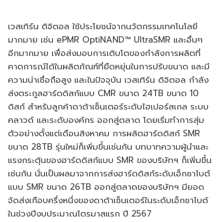
เวสเทิร์น ดิจิตอล ใช้ประโยชน์จากนวัตกรรมเทคโนโลยี
มากมาย เช่น ePMR OptiNAND™ UltraSMR และอื่นๆ
อีกมากมาย เพื่อส่งมอบการเติบโตของกำลังการผลิตที่
คาดการณ์ได้ในผลิตภัณฑ์ที่ยืดหยุ่นในการปรับขนาด และมี
ความน่าเชื่อถือสูง และในปัจจุบัน เวสเทิร์น ดิจิตอล กำลัง
ส่งตระกูลฮาร์ดดิสก์แบบ CMR ขนาด 24TB ขนาด 10
ดิสก์ สำหรับลูกค้าดาต้าเซ็นเตอร์ระดับไฮเปอร์สเกล ระบบ
คลาวด์ และระดับองค์กร ออกสู่ตลาด โดยเริ่มทำการสุ่ม
ตัวอย่างตั้งแต่เดือนสิงหาคม การผลิตฮาร์ดดิสก์ SMR
ขนาด 28TB รุ่นใหม่ก็เพิ่มขึ้นเช่นกัน บทบาทความผู้นำและ
แรงกระตุ้นของฮาร์ดดิสก์แบบ SMR ของบริษัทฯ ก็เพิ่มขึ้น
เช่นกัน นั่นเป็นผลมาจากการส่งฮาร์ดดิสก์ระดับเอ็กซาไบต์
แบบ SMR ขนาด 26TB ออกสู่ตลาดของบริษัทฯ มียอด
จัดส่งเกือบครึ่งหนึ่งของดาต้าเซ็นเตอร์ในระดับเอ็กซาไบต์
ในช่วงปีงบประมาณไตรมาสแรก ปี 2567