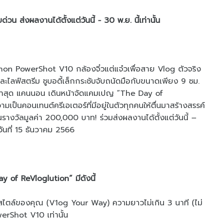
วน ส่งผลงานได้ตั้งแต่วันนี้ - 30 พ.ย. นี้เท่านั้น
non PowerShot V10 กล้องจิ๋วแต่แจ๋วเพื่อสาย Vlog ตัวจริง
และไลฟ์สตรีม ชูบอดี้เล็กกระชับจับถนัดมือกับขนาดเพียง 9 ซม.
ล่าสุด แคนนอน เดินหน้าจัดแคมเปญ “The Day of
ป็นคอนเทนต์ครีเอเตอร์ที่มีอยู่ในตัวทุกคนให้ตื่นมาสร้างสรรค์
นรางวัลมูลค่า 200,000 บาท! ร่วมส่งผลงานได้ตั้งแต่วันนี้ –
นที่ 15 ธันวาคม 2566
y of ReVloglution” มีดังนี้
ฟ์สไตล์ของคุณ (V1og Your Way) ความยาวไม่เกิน 3 นาที (ไม่
rShot V10 เท่านั้น