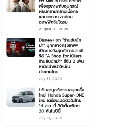
H5 Mini สมาร์ทแก็ดเจ็ต
เพื่อสุขภาพกับอุปกรณ์
ผ่อนคลายกล้ามเนื้อคอ
แสนสะดวก ลาก่อน
ออฟฟิศซินโดรม
August 01, 2026
Disney+ ยก “ร้านลับนัก
ฆ่า” บุกกลางกรุงเทพฯ
เปิดภารกิจสุดท้าทายจากซี
รีส์ “A Shop for Killers
ร้านลับนักฆ่า” ซีซัน 2 เฟ้น
หานักฆ่าหน้าใหม่ใน
ประเทศไทย
July 31, 2026
ได้เวลาบูสต์ความสนุกครั้ง
ใหม่! Honda Super-ONE
ใหม่ เตรียมเปิดตัวในไทย
14 ส.ค. นี้ ลิมิเต็ดเพียง
30 คันในปีนี้!
July 31, 2026