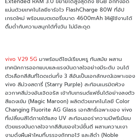
Extended RAM 3.0 ขยายได้สูงสุดถึง 8GB อีกทั้งอัด
แน่นด้วยเทคโนโลยีชาร์จไว FlashCharge 80W ที่อัป
เกรดใหม่ พร้อมแบตเตอรี่ขนาด 4600mAh ให้ผู้ใช้งานได้
ดื่มด่ำกับความสนุกได้ทั้งวัน ไม่มีสะดุด
vivo V29 5G
มาพร้อมดีไซน์เรียบหรู ทันสมัย ผสาน
เทคนิคการออกแบบและแรงบันดาลใจอย่างมีระดับ จนได้
ตัวเลือกสีสันที่โดดเด่นทั้ง 3 สีอันเป็นเอกลักษณ์เฉพาะของ
vivo สีม่วงสตารี่ (Starry Purple) สะท้อนเนรมิตห้วง
อวกาศสีม่วงอันเจิดจรัส เข้ากับเทรนด์แฟชั่นได้อย่างลงตัว
สีแดงเข้ม (Magic Maroon) ผลิตด้วยเทคโนโลยี Color
Changing Fluorite AG Glass เอกสิทธิ์เฉพาะของ vivo
ที่เปลี่ยนสีได้ภายใต้แสง UV สะท้อนออร่า
ความมีพรีเมียม
ด้วยแรงบันดาลใจจากสีสันของไวน์ชั้นดี ผสานความเงา
งามดั่งผืนผ้าไหมที่บรรจงถักทอไว้ และสีดำ (Noble