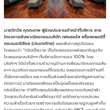
นายวิทวัส คุตตะเทพ ผู้ช่วยประธานเจ้าหน้าที่บริหาร สาย
โครงการเชิงพาณิชยกรรมบริษัท เฟรเซอร์ส พร็อพเพอร์ตี้
คอมเมอร์เชียล (ประเทศไทย)
เผยเส้นทางธุรกิจของ
โรงแรมว่า “ทริปเปิ้ลวาย เป็นโรงแรมแรกแห่งแรกในธุรกิจ
โรงแรมของบริษัทฯ ที่บริหารจัดการเอง 100% โดย
บริษัทฯ ได้นำทั้งความชำนาญด้านการพัฒนาโครงการอสัง
หาฯ แนวคิดการออกแบบที่โดดเด่น ตลอดจนการมีทำเลที่
ตั้งใจกลางเมือง และการเป็นส่วนหนึ่งของมิกซ์ยูสสามย่าน
มิตรทาวน์ มาต่อยอดพัฒนาเป็นจุดแข็งของโรงแรม
ทริปเปิ้ลวาย ทำให้โรงแรมไม่เพียงแค่สามารถเดินหน้าฝ่า
วิกฤตระดับโลกในช่วงที่ผ่านมาได้ แต่ยังสามารถประสบ
ความสำเร็จด้วยการสร้างการเติบโตและขยายฐานลูกค้าทั้ง
ในประเทศจากวงการวิชาการ กลุ่มธุรกิจ MICE และกลุ่มนัก