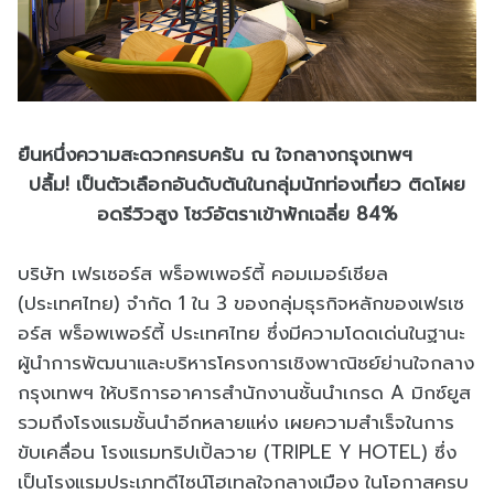
ยืนหนึ่งความสะดวกครบครัน ณ ใจกลางกรุงเทพฯ
ปลื้ม! เป็นตัวเลือกอันดับต้นในกลุ่มนักท่องเที่ยว ติดโผย
อดรีวิวสูง โชว์อัตราเข้าพักเฉลี่ย 84%
บริษัท เฟรเซอร์ส พร็อพเพอร์ตี้ คอมเมอร์เชียล
(ประเทศไทย) จำกัด 1 ใน 3 ของกลุ่มธุรกิจหลักของเฟรเซ
อร์ส พร็อพเพอร์ตี้ ประเทศไทย ซึ่งมีความโดดเด่นในฐานะ
ผู้นำการพัฒนาและบริหารโครงการเชิงพาณิชย์ย่านใจกลาง
กรุงเทพฯ ให้บริการอาคารสำนักงานชั้นนำเกรด A มิกซ์ยูส
รวมถึงโรงแรมชั้นนำอีกหลายแห่ง เผยความสำเร็จในการ
ขับเคลื่อน โรงแรมทริปเปิ้ลวาย (TRIPLE Y HOTEL) ซึ่ง
เป็นโรงแรมประเภทดีไซน์โฮเทลใจกลางเมือง ในโอกาสครบ