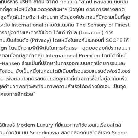
ที่บริหาร บริษัท สโคป จำกัด
กล่าวว่า “สโคป หลังสวน นับเป็น
ที่สุดแห่งหนึ่งในแวดวงอสังหาฯ ปัจจุบัน ด้วยการสร้างสถิติ
ที่สุดในไทยถึง 1 ล้านบาท ด้วยองค์ประกอบที่มีความเป็นที่สุด
ยระดับ International ภายใต้แนวคิด The Sensory of Finest
อยู่อาศัยและการใช้ชีวิต ได้แก่ ทำเล (Location) การ
เป็นส่วนตัว (Privacy) โดยหนึ่งในองค์ประกอบที่ SCOPE ให้
sign โดยมีความพิถีพิถันในการคัดสรร สุดยอดองค์ประกอบมา
ากลตอบโจทย์ลูกค้ากลุ่ม International Premium โดยได้ดีไซน์
l-Hansen ร่วมเป็นที่ปรึกษาในการออกแบบสถาปัตยกรรมและ
วน ยังเป็นหนึ่งในคอนโดมิเนียมที่รวบรวมแบรนด์เฟอร์นิเจอร์
ไทย เพื่อตอบโจทย์รสนิยมของลูกค้าที่ต้องการซื้อที่อยู่อาศัยเพื่อ
มูลค่ามากพอที่จะสะท้อนภาพความสำเร็จได้อย่างชัดเจน เป็นจุด
ื้อโครงการอีกด้วย”
อร์นิเจอร์ Modern Luxury ที่มีแนวทางที่ชัดเจนในเรื่องสไตล์
ที่เรียบง่ายในแบบ Scandinavia สอดคล้องกับสไตล์ของ Scope