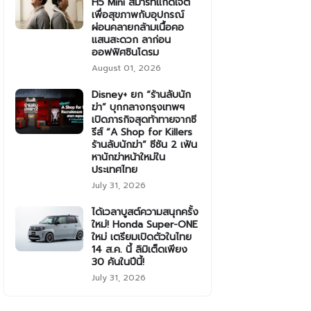
H5 Mini สมาร์ทแก็ดเจ็ต
เพื่อสุขภาพกับอุปกรณ์
ผ่อนคลายกล้ามเนื้อคอ
แสนสะดวก ลาก่อน
ออฟฟิศซินโดรม
August 01, 2026
Disney+ ยก “ร้านลับนัก
ฆ่า” บุกกลางกรุงเทพฯ
เปิดภารกิจสุดท้าทายจากซี
รีส์ “A Shop for Killers
ร้านลับนักฆ่า” ซีซัน 2 เฟ้น
หานักฆ่าหน้าใหม่ใน
ประเทศไทย
July 31, 2026
ได้เวลาบูสต์ความสนุกครั้ง
ใหม่! Honda Super-ONE
ใหม่ เตรียมเปิดตัวในไทย
14 ส.ค. นี้ ลิมิเต็ดเพียง
30 คันในปีนี้!
July 31, 2026