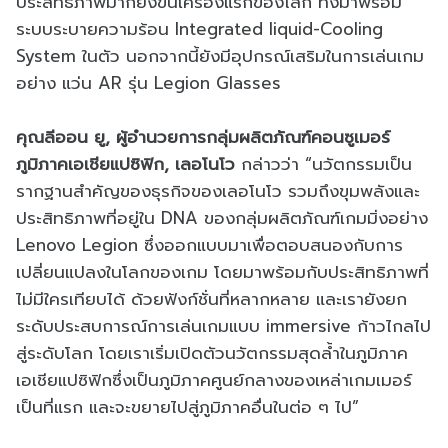
ประสิทธิภาพมากยิ่งขึ้นเครื่องแรกของโลก ทั้งมาพร้อม
ระบบระบายความร้อน Integrated liquid-Cooling
System ในตัว นอกจากนี้ยังมีอุปกรณ์เสริมในการเล่นเกม
อย่าง แว่น AR รุ่น Legion Glasses
คุณลีออน ยู, ผู้อำนวยการกลุ่มผลิตภัณฑ์คอนซูเมอร์
ภูมิภาคเอเชียแปซิฟิก, เลอโนโว
กล่าวว่า “นวัตกรรมเป็น
รากฐานสำคัญของธุรกิจของเลอโนโว รวมถึงขุมพลังและ
ประสิทธิภาพที่อยู่ใน DNA ของกลุ่มผลิตภัณฑ์เกมมิ่งอย่าง
Lenovo Legion ซึ่งออกแบบมาเพื่อตอบสนองกับการ
เปลี่ยนแปลงในโลกของเกม โดยมาพร้อมกับประสิทธิภาพที่
ไม่มีใครเทียบได้ ด้วยฟังก์ชั่นที่หลากหลาย และเรายังยก
ระดับประสบการณ์การเล่นเกมแบบ immersive ก้าวไกลไป
สู่ระดับโลก โดยเราเริ่มเปิดตัวนวัตกรรมสุดล้ำในภูมิภาค
เอเชียแปซิฟิกซึ่งเป็นภูมิภาคศูนย์กลางของเหล่าเกมเมอร์
เป็นที่แรก และจะขยายไปสู่ภูมิภาคอื่นในต่อ ๆ ไป”