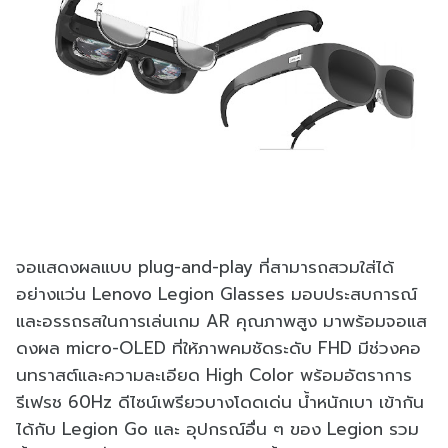
จอแสดงผลแบบ plug-and-play ที่สามารถสวมใส่ได้
อย่างแว่น Lenovo Legion Glasses มอบประสบการณ์
และอรรถรสในการเล่นเกม AR คุณภาพสูง มาพร้อมจอแส
ดงผล micro-OLED ที่ให้ภาพคมชัดระดับ FHD มีช่วงคอ
นทราสต์และความละเอียด High Color พร้อมอัตราการ
รีเฟรช 60Hz ดีไซน์เพรียวบางโดดเด่น น้ำหนักเบา เข้ากัน
ได้กับ Legion Go และ อุปกรณ์อื่น ๆ ของ Legion รวม