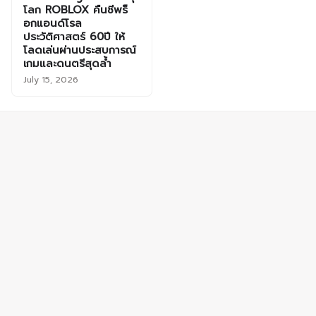
โลก ROBLOX คืนชีพร็
อกแอนด์โรล
ประวัติศาสตร์ 60ปี ให้
โลดเล่นผ่านประสบการณ์
เกมและดนตรีสุดล้ำ
July 15, 2026