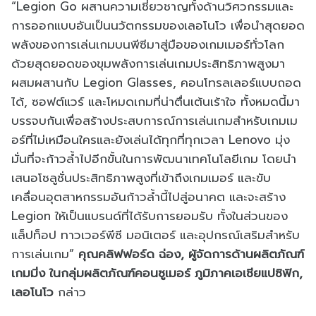
“Legion Go ผสานความเชี่ยวชาญทั้งด้านวิศวกรรมและ
การออกแบบอันเป็นนวัตกรรมของเลอโนโว เพื่อนำสุดยอด
พลังของการเล่นเกมบนพีซีมาสู่มือของเกมเมอร์ทั่วโลก
ด้วยสุดยอดของขุมพลังการเล่นเกมประสิทธิภาพสูงมา
ผสมผสานกับ Legion Glasses, คอนโทรลเลอร์แบบถอด
ได้, ซอฟต์แวร์ และโหมดเกมที่น่าตื่นเต้นเร้าใจ ทั้งหมดนี้มา
บรรจบกันเพื่อสร้างประสบการณ์การเล่นเกมสำหรับเกมเม
อร์ที่ไม่เหมือนใครและยังเล่นได้ทุกที่ทุกเวลา Lenovo มุ่ง
มั่นที่จะก้าวล้ำไปอีกขั้นในการพัฒนาเทคโนโลยีเกม โดยนำ
เสนอโซลูชั่นประสิทธิภาพสูงที่เข้าถึงเกมเมอร์ และขับ
เคลื่อนอุตสาหกรรมอันก้าวล้ำนี้ไปสู่อนาคต และจะสร้าง
Legion ให้เป็นแบรนด์ที่ได้รับการยอมรับ ทั้งในส่วนของ
แล็ปท็อป ทาวเวอร์พีซี มอนิเตอร์ และอุปกรณ์เสริมสำหรับ
การเล่นเกม”
คุณคลิฟฟอร์ด ฉ่อง, ผู้จัดการด้านผลิตภัณฑ์
เกมมิ่ง ในกลุ่มผลิตภัณฑ์คอนซูเมอร์ ภูมิภาคเอเชียแปซิฟิก,
เลอโนโว
กล่าว