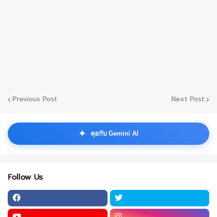
Previous Post
Next Post
✦
คุยกับ Gemini AI
Follow Us