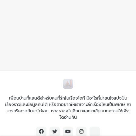
เพื่อนบ้านที่แสนดีสำหรับคนที่รักในเรื่องไอที มีอะไรที่น่าสนใจแบ่งปัน
เรื่องราวและข้อมูลกันได้ หรือถ้าอยากให้เราเจาะลึกเรื่องไหนเป็นพิเศษ สา
มารถรีเควสกันมาได้เลย. เราจะลองไปศึกษาและมาเขียนบทความให้เพื่อ
ได้อ่านกัน