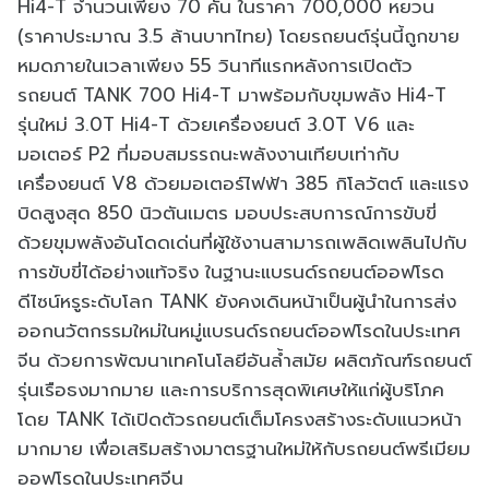
Hi4-T จำนวนเพียง 70 คัน ในราคา 700,000 หยวน
(ราคาประมาณ 3.5 ล้านบาทไทย) โดยรถยนต์รุ่นนี้ถูกขาย
หมดภายในเวลาเพียง 55 วินาทีแรกหลังการเปิดตัว
รถยนต์ TANK 700 Hi4-T มาพร้อมกับขุมพลัง Hi4-T
รุ่นใหม่ 3.0T Hi4-T ด้วยเครื่องยนต์ 3.0T V6 และ
มอเตอร์ P2 ที่มอบสมรรถนะพลังงานเทียบเท่ากับ
เครื่องยนต์ V8 ด้วยมอเตอร์ไฟฟ้า 385 กิโลวัตต์ และแรง
บิดสูงสุด 850 นิวตันเมตร มอบประสบการณ์การขับขี่
ด้วยขุมพลังอันโดดเด่นที่ผู้ใช้งานสามารถเพลิดเพลินไปกับ
การขับขี่ได้อย่างแท้จริง ในฐานะแบรนด์รถยนต์ออฟโรด
ดีไซน์หรูระดับโลก TANK ยังคงเดินหน้าเป็นผู้นำในการส่ง
ออกนวัตกรรมใหม่ในหมู่แบรนด์รถยนต์ออฟโรดในประเทศ
จีน ด้วยการพัฒนาเทคโนโลยีอันล้ำสมัย ผลิตภัณฑ์รถยนต์
รุ่นเรือธงมากมาย และการบริการสุดพิเศษให้แก่ผู้บริโภค
โดย TANK ได้เปิดตัวรถยนต์เต็มโครงสร้างระดับแนวหน้า
มากมาย เพื่อเสริมสร้างมาตรฐานใหม่ให้กับรถยนต์พรีเมียม
ออฟโรดในประเทศจีน