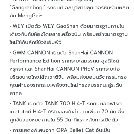
"Gangrenboqi" รถยนต์เอสยูวีสายลุยเวอร์ชันร่วมผลิต
กับ MengGai+
WEY เปิดตัว WEY GaoShan ด้วยมาตรฐานภายใน
เดียวกันกับห้องโดยสารเครื่องบิน พร้อมสร้างมาตรฐาน
ใหม่ให้กับลักซ์ชัวรีเอ็มพีวี
GWM CANNON เปิดตัว ShanHai CANNON
Performance Edition รถกระบะสมรรถนะสูงดีไซน์
หรูหรา และ ShanHai CANNON PHEV รถกระบะไฮ
บริดขนาดใหญ่สัญชาติจีน พร้อมส่งมอบนวัตกรรมทรง
คุณค่าของรถกระบะพลังงานใหม่ทรงสมรรถนะสู่ระดับ
สากล
TANK เปิดตัว TANK 700 Hi4-T รถยนต์ออฟโรด
เทคโนโลยี Hi4-T ให้จับจองในจำนวนเพียง 70 คัน ซึ่ง
ถูกจับจองหมดภายใน 55 วินาทีแรกหลังการเปิดตัว
การแสดงพิเศษจาก ORA Ballet Cat อันเป็น