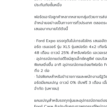
ประกันภัยชั้นหนึ่ง
ฟอร์ดเอาใจลูกค้าหลากหลายกลุ่มด้วยการส่งโปร
จำหน่ายอย่างเป็นทางการทั่วประเทศ ตลอดระ
เสนอมากมายได้ดังนี้
· Ford Expo แรงดุดันไม่เกรงใจใคร เสนออ
อร์ด เรนเจอร์ รุ่น XLS รุ่นสปอร์ต 4x2 เกีย
48 เดือน ดาวน์ 25% สำหรับฟอร์ด เอเวอเรสต
· อุปกรณ์ตกแต่งดีไซน์สุดเอ็กซ์คลูซีฟ ตอบโ
พิเศษยิ่งขึ้น อาทิ อุปกรณ์ตกแต่งแท้ฟอร์
ถึง 2 ต่อ
· โปรพิเศษสำหรับข้าราชการและพนักงานรัฐวิสา
อร์ดมีแคมเปญ ดาวน์ 0% ขับฟรี 3 เดือน เม
จำกัด (มหาชน)
แคมเปญสำหรับรถทุกรุ่นและอุปกรณ์ตกแต่งรถ
Ford Care รับประกันคุณภาพรถยนต์ใหม่จากโ