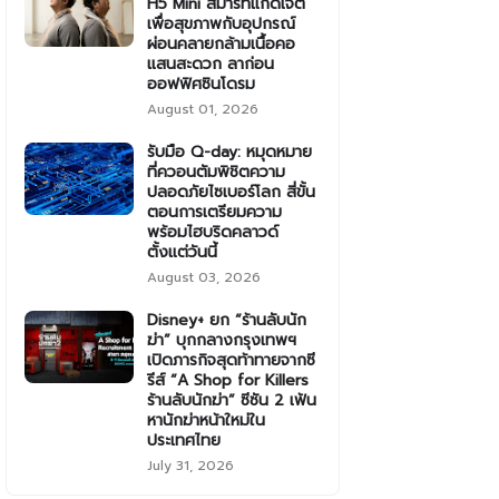
H5 Mini สมาร์ทแก็ดเจ็ต
เพื่อสุขภาพกับอุปกรณ์
ผ่อนคลายกล้ามเนื้อคอ
แสนสะดวก ลาก่อน
ออฟฟิศซินโดรม
August 01, 2026
รับมือ Q-day: หมุดหมาย
ที่ควอนตัมพิชิตความ
ปลอดภัยไซเบอร์โลก สี่ขั้น
ตอนการเตรียมความ
พร้อมไฮบริดคลาวด์
ตั้งแต่วันนี้
August 03, 2026
Disney+ ยก “ร้านลับนัก
ฆ่า” บุกกลางกรุงเทพฯ
เปิดภารกิจสุดท้าทายจากซี
รีส์ “A Shop for Killers
ร้านลับนักฆ่า” ซีซัน 2 เฟ้น
หานักฆ่าหน้าใหม่ใน
ประเทศไทย
July 31, 2026