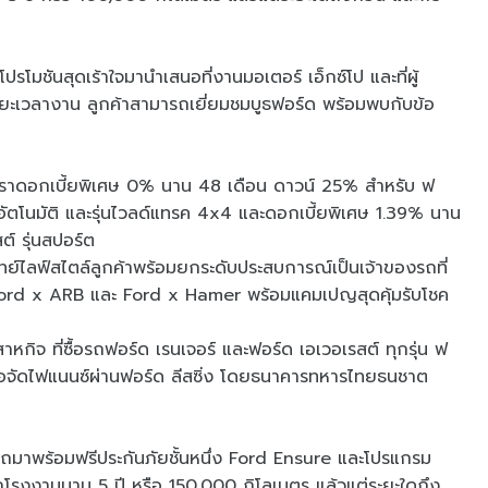
โมชันสุดเร้าใจมานำเสนอที่งานมอเตอร์ เอ็กซ์โป และที่ผู้
ยะเวลางาน ลูกค้าสามารถเยี่ยมชมบูธฟอร์ด พร้อมพบกับข้อ
ัตราดอกเบี้ยพิเศษ 0% นาน 48 เดือน ดาวน์ 25% สำหรับ ฟ
ร์อัตโนมัติ และรุ่นไวลด์แทรค 4x4 และดอกเบี้ยพิเศษ 1.39% นาน
์ รุ่นสปอร์ต
จทย์ไลฟ์สไตล์ลูกค้าพร้อมยกระดับประสบการณ์เป็นเจ้าของรถที่
ด Ford x ARB และ Ford x Hamer พร้อมแคมเปญสุดคุ้มรับโชค
หกิจ ที่ซื้อรถฟอร์ด เรนเจอร์ และฟอร์ด เอเวอเรสต์ ทุกรุ่น ฟ
ื่อจัดไฟแนนซ์ผ่านฟอร์ด ลีสซิ่ง โดยธนาคารทหารไทยธนชาต
มาพร้อมฟรีประกันภัยชั้นหนึ่ง Ford Ensure และโปรแกรม
รงงานนาน 5 ปี หรือ 150,000 กิโลเมตร แล้วแต่ระยะใดถึง