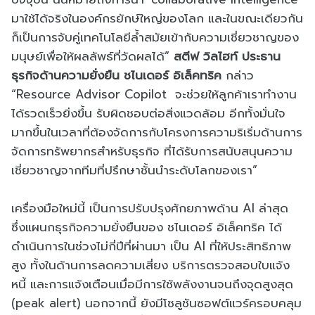
มาใช้ได้จริงในองค์กรยักษ์ใหญ่ของโลก และในขณะเดียวกัน
ก็เป็นการจับคู่เทคโนโลยีล้ำสมัยเข้ากับความเชี่ยวชาญของ
มนุษย์เพื่อให้ผลลัพธ์ที่วัดผลได้”
สตีฟ วิลไฮท์ ประธาน
ธุรกิจด้านความยั่งยืน ชไนเดอร์ อิเล็คทริค
กล่าว
“Resource Advisor Copilot จะช่วยให้ลูกค้าเราทำงาน
ได้รวดเร็วยิ่งขึ้น รับผิดชอบต่อสิ่งแวดล้อม อีกทั้งมั่นใจ
มากขึ้นในเวลาที่ต้องจัดการกับโครงการความริเริ่มด้านการ
จัดการทรัพยากรสำหรับธุรกิจ ที่ได้รับการสนับสนุนความ
เชี่ยวชาญจากทีมที่ปรึกษาชั้นนำระดับโลกของเรา”
เครื่องมือใหม่นี้ เป็นการปรับปรุงศักยภาพด้าน AI ล่าสุด
ซึ่งแผนกธุรกิจความยั่งยืนของ ชไนเดอร์ อิเล็คทริค ได้
ดำเนินการในช่วงไม่กี่ปีที่ผ่านมา เป็น AI ที่ให้ประสิทธิภาพ
สูง ทั้งในด้านการลดความเสี่ยง บริการตรวจสอบใบแจ้ง
หนี้ และการแจ้งเตือนเมื่อมีการใช้พลังงานจนถึงจุดสูงสุด
(peak alert) นอกจากนี้ ยังมีโซลูชันซอฟต์แวร์ครอบคลุม