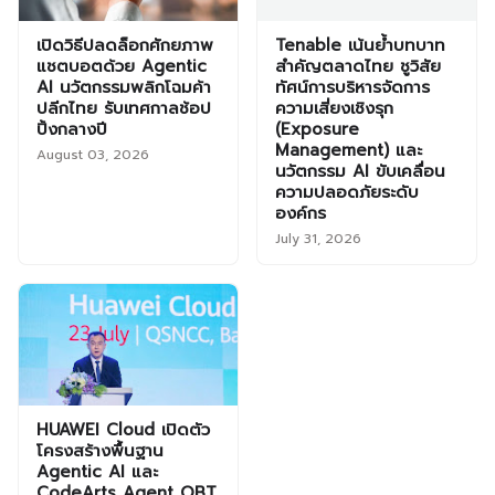
เปิดวิธีปลดล็อกศักยภาพ
Tenable เน้นย้ำบทบาท
แชตบอตด้วย Agentic
สำคัญตลาดไทย ชูวิสัย
AI นวัตกรรมพลิกโฉมค้า
ทัศน์การบริหารจัดการ
ปลีกไทย รับเทศกาลช้อป
ความเสี่ยงเชิงรุก
ปิ้งกลางปี
(Exposure
Management) และ
August 03, 2026
นวัตกรรม AI ขับเคลื่อน
ความปลอดภัยระดับ
องค์กร
July 31, 2026
HUAWEI Cloud เปิดตัว
โครงสร้างพื้นฐาน
Agentic AI และ
CodeArts Agent OBT