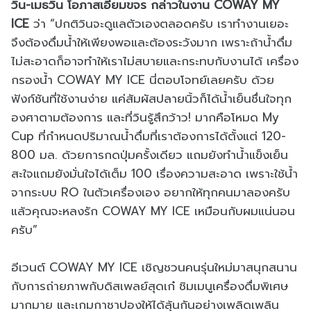
วิน-เมธวิน โอภาสเอี่ยมขจร กล่าวในงาน COWAY MY
ICE
ว่า “ปกติวินจะดูแลตัวเองตลอดครับ เราทำงานเยอะ
จึงต้องดื่มน้ำให้เพียงพอและต้องระวังมาก เพราะถ้าน้ำดื่ม
ไม่สะอาดก็อาจทำให้เราไม่สบายและกระทบกับงานได้ เครื่อง
กรองน้ำ COWAY MY ICE นี่ตอบโจทย์เลยครับ ด้วย
ฟังก์ชันที่ใช้งานง่าย แค่สัมผัสปลายนิ้วก็ได้น้ำเย็นชื่นใจทุก
องศาตามต้องการ และที่วินรู้สึกว้าว! มากคือโหมด My
Cup ที่กำหนดปริมาณน้ำดื่มที่เราต้องการได้ตั้งแต่ 120-
800 มล. ด้วยการกดปุ่มครั้งเดียว แถมยังทำน้ำแข็งเย็น
สะใจแถมยังมั่นใจได้เต็ม 100 เรื่องความสะอาด เพราะใช้น้ำ
จากระบบ RO ในตัวเครื่องเอง อยากให้ทุกคนมาลองครับ
แล้วคุณจะหลงรัก COWAY MY ICE เหมือนกับผมแน่นอน
ครับ”
อีเวนต์ COWAY MY ICE เชิญชวนคนรุ่นใหม่มาสนุกสนาน
กับการถ่ายภาพกับดิสเพลย์สุดเก๋ ชิมเมนูเครื่องดื่มพิเศษ
มากมาย และเกมกาชาปองให้ได้ลุ้นกันอย่างเพลิดเพลิน