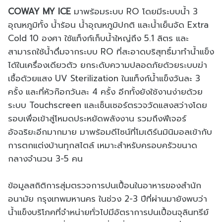
COWAY MY ICE
มาพร้อมระบบ RO โดยมีระบบน้ำ 3
อุณหภูมิทั้ง น้ำร้อน น้ำอุณหภูมิปกติ และน้ำเย็นจัด Extra
Cold 10 องศา ใช้แท็งก์เก็บน้ำใหญ่ถึง 5.1 ลิตร และ
สามารถใช้น้ำดื่มจากระบบ RO ที่สะอาดบริสุทธิ์มาทำน้ำแข็ง
ได้ในเครื่องเดียวตัว ยกระดับความปลอดภัยด้วยระบบฆ่า
เชื้อด้วยแสง UV Sterilization ในแท็งก์น้ำแข็งวันละ 3
ครั้ง และที่หัวก๊อกวันละ 4 ครั้ง อีกทั้งยังใช้งานง่ายด้วย
ระบบ Touchscreen และเซ็นเซอร์ตรวจวัดแสงสว่างโดย
รอบเพื่อเข้าสู่โหมดประหยัดพลังงาน รวมถึงฟีเจอร์
อัจฉริยะอีกมากมาย มาพร้อมดีไซน์ที่โมเดิร์นมินิมอลเข้ากับ
การตกแต่งบ้านทุกสไตล์ เหมาะสำหรับครอบครัวขนาด
กลางจำนวน 3-5 คน
ข้อมูลสถิติการสุ่มตรวจการปนเปื้อนในอาหารของสำนัก
อนามัย กรุงเทพมหานคร ในช่วง 2-3 ปีที่ผ่านมายังพบว่า
น้ำแข็งบริโภคที่จำหน่ายทั่วไปมีอัตราการปนเปื้อนจุลินทรีย์