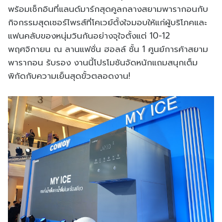
พร้อมเช็กอินที่แลนด์มาร์กสุดคูลกลางสยามพารากอนกับ
กิจกรรมสุดเซอร์ไพรส์ที่โคเวย์ตั้งใจมอบให้แก่ผู้บริโภคและ
แฟนคลับของหนุ่มวินกันอย่างจุใจตั้งแต่ 10-12
พฤศจิกายน ณ ลานแฟชั่น ฮอลล์ ชั้น 1 ศูนย์การค้าสยาม
พารากอน รับรอง งานนี้โปรโมชันจัดหนักแถมสนุกเต็ม
พิกัดกับความเย็นสุดขั้วตลอดงาน!