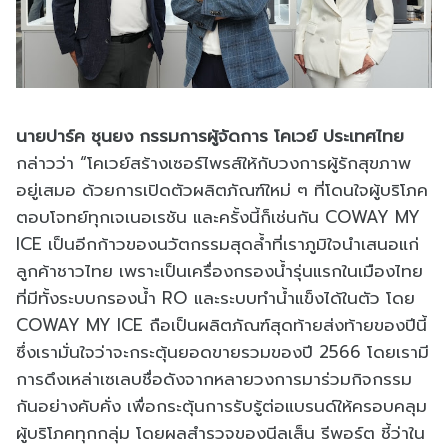
นายปาร์ค ชุนยง กรรมการผู้จัดการ โคเวย์ ประเทศไทย
กล่าวว่า “โคเวย์สร้างเซอร์ไพรส์ให้กับวงการผู้รักสุขภาพ
อยู่เสมอ ด้วยการเปิดตัวผลิตภัณฑ์ใหม่ ๆ ที่โดนใจผู้บริโภค
ตอบโจทย์ทุกเจเนอเรชัน และครั้งนี้ก็เช่นกัน COWAY MY
ICE เป็นอีกก้าวของนวัตกรรมสุดล้ำที่เราภูมิใจนำเสนอแก่
ลูกค้าชาวไทย เพราะเป็นเครื่องกรองน้ำรุ่นแรกในเมืองไทย
ที่มีทั้งระบบกรองน้ำ RO และระบบทำน้ำแข็งได้ในตัว โดย
COWAY MY ICE ถือเป็นผลิตภัณฑ์สุดท้ายส่งท้ายของปีนี้
ซึ่งเรามั่นใจว่าจะกระตุ้นยอดขายรวมของปี 2566 โดยเรามี
การดึงเหล่าเซเลบชื่อดังจากหลายวงการมาร่วมกิจกรรม
กันอย่างคับคั่ง เพื่อกระตุ้นการรับรู้ต่อแบรนด์ให้ครอบคลุม
ผู้บริโภคทุกกลุ่ม โดยผลสำรวจของนีลเส็น รีพอร์ต ชี้ว่าใน