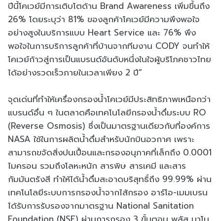
ปีนี้โคเวย์มีการเติบโตด้าน Brand Awareness เพิ่มขึ้นถึง
26% โดยระบุว่า 81% ของลูกค้าโคเวย์มีความพึงพอใจ
อย่างสูงในบริการแบบ Heart Service และ 76% พึง
พอใจในการบริการลูกค้าที่บ้านจากทีมงาน CODY จนทำให้
โคเวย์ก้าวสู่การเป็นแบรนด์อันดับหนึ่งในใจผู้บริโภคชาวไทย
ได้อย่างรวดเร็วภายในเวลาเพียง 2 ปี”
จุดเด่นที่ทำให้เครื่องกรองน้ำโคเวย์มีประสิทธิภาพเหนือกว่า
แบรนด์อื่น ๆ ในตลาดคือเทคโนโลยีกรองน้ำดื่มระบบ RO
(Reverse Osmosis) ซึ่งเป็นมาตรฐานเดียวกับที่องค์การ
NASA ใช้ในการผลิตน้ำดื่มสำหรับนักบินอวกาศ เพราะ
สามารถขจัดสิ่งปนเปื้อนและกรองอนุภาคที่เล็กถึง 0.0001
ไมครอน รวมถึงโลหะหนัก สารพิษ สารเคมี และสาร
กัมมันตรังสี ทำให้ได้น้ำดื่มสะอาดบริสุทธิ์ถึง 99.99% ผ่าน
เทคโนโลยีระบบการกรองน้ำจากไส้กรอง อาร์โอ-เมมเบรน
ได้รับการรับรองจากมาตรฐาน National Sanitation
Foundation (NSF) ผ่านการกรอง 3 ขั้นตอน พลัส นาโน