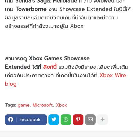
เกม
Senua’s Saga: Hellblade II
เกม
Avowed
และ
เกม
Towerborne
งาน
Showcase Extended
ในปีนี้ให้
ข้อมูลรายละเอียดเกี่
ยวกับเกมที่น่าจับตาและมี
ความ
สร้างสรรค์ที่กำลังจะมาอยู่
ใน
Xbox
สามารถดู
Xbox Games Showcase
Extended
ได้ที่
ลิงก์นี้
รวมถึงยังมีรายละเอียดเพิ่มเติ
ม
เกี่ยวกับประกาศต่างๆ ที่เกิดขึ้นในงานได้ที่
Xbox Wire
blog
Tags:
game
Microsoft
Xbox
Facebook