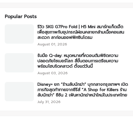
Popular Posts
รีวิว SKG G7Pro Fold | H5 Mini สมาร์ทแก็ดเจ็ต
เพื่อสุขภาพกับอุปกรณ์ผ่อนคลายกล้ามเนื้อคอแสน
สะดวก ลาก่อนออฟฟิศซินโดรม
August 01, 2026
รับมือ Q-day: หมุดหมายที่ควอนตัมพิชิตความ
ปลอดภัยไซเบอร์โลก สี่ขั้นตอนการเตรียมความ
พร้อมไฮบริดคลาวด์ ตั้งแต่วันนี้
August 03, 2026
Disney+ ยก “ร้านลับนักฆ่า” บุกกลางกรุงเทพฯ เปิด
ภารกิจสุดท้าทายจากซีรีส์ “A Shop for Killers ร้าน
ลับนักฆ่า” ซีซัน 2 เฟ้นหานักฆ่าหน้าใหม่ในประเทศไทย
July 31, 2026