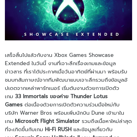
เสร็จสิ้นไปแล้วกับงาน
Xbox Games Showcase
Extended
ในวันนี้ งานที่เจาะลึกเรื่องเกมและข้อมู
ล
ข่าวสาร ที่เราได้ประกาศเมื่อวันอาทิตย์
ที่ผ่านมา พร้อมรับ
ชมบทสัมภาษณ์จากทีมพั
ฒนาแบบเจาะลึกรวมถึงข้อมูลอั
ปเดตจากเหล่าพาร์ทเนอร์ เริ่มต้นงานด้วยการเปิดตัว
เกม
33 Immortals
ของค่าย
Thunder Lotus
Games
ต่อเนื่องด้วยการเปิดตัวความร่
วมมือใหม่กับ
บริษัท
Warner Bros
พร้อมเพิ่มนักบิน
Dune
เข้ามาใน
เกม
Microsoft Flight Simulator
รวมถึงเนื้อหาใหม่ล่าสุด
ที่
จะเกิดขึ้นกับเกม
Hi-Fi RUSH
และข้อมูลเกี่ยวกับ