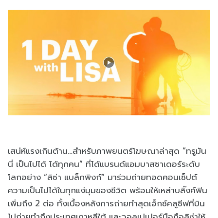
เสน่ห์แรงเกินต้าน…สำหรับภาพยนตร์โฆษณาล่าสุด “ทรูมัน
นี่ เป็นไปได้ ได้ทุกคน” ที่ได้แบรนด์แอมบาสซาเดอร์ระดับ
โลกอย่าง “ลิซ่า แบล็กพิงก์” มาร่วมถ่ายทอดคอนเซ็ปต์
ความเป็นไปได้ในทุกแง่มุมของชีวิต พร้อมให้เหล่าบลิ๊งค์ฟิน
เพิ่มถึง 2 ต่อ ทั้งเบื้องหลังการถ่ายทำสุดเอ็กซ์คลูซีฟที่บิน
ไปถ่ายทำถึงประเทศเกาหลีใต้ และวอลเปเปอร์มือถือลิซ่าให้