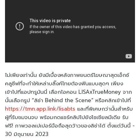
ไม่เพียงเท่านั้น ยังมีเบื้องหลังภาพยนตร์โฆษณาสุดเอ็กซ์
คลูซีฟที่จะทำให้เหล่าบลิ๊งค์ไทยต้องฟินแบบสุดๆ เพียง
เข้าไปที่แอปทรูมันนี่ เลือกไอคอน LISAxTrueMoney จาก
นั้นเลือกรูป “ลิซ่า Behind the Scene” หรือคลิกเข้าไปที่
https://tmn.app.link/lisabts
และที่พิเศษกว่านั้นสำหรับ
ผู้ที่รับชมจนจบ พร้อมกดแชร์คลิปไปยังโซเชียลมีเดีย รับ
ฟรี! ภาพวอลเปเปอร์มือถือสุดว้าวของลิซ่าได้ ตั้งแต่วันนี้ -
30 มิถุนายน 2023