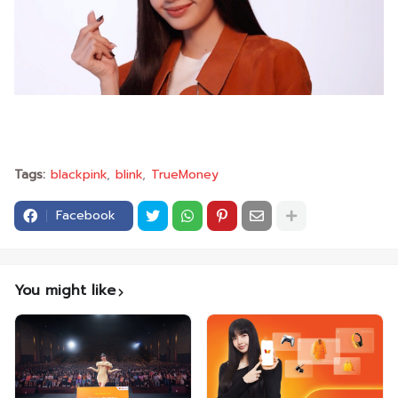
Tags:
blackpink
blink
TrueMoney
Facebook
You might like