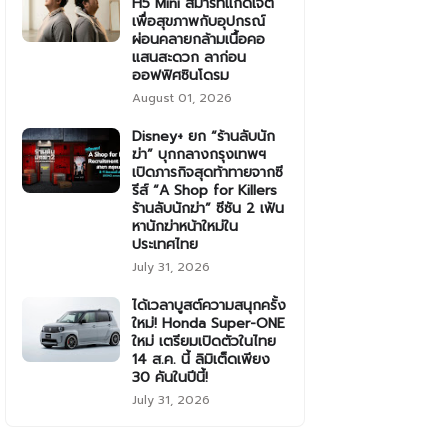
H5 Mini สมาร์ทแก็ดเจ็ต
เพื่อสุขภาพกับอุปกรณ์
ผ่อนคลายกล้ามเนื้อคอ
แสนสะดวก ลาก่อน
ออฟฟิศซินโดรม
August 01, 2026
Disney+ ยก “ร้านลับนัก
ฆ่า” บุกกลางกรุงเทพฯ
เปิดภารกิจสุดท้าทายจากซี
รีส์ “A Shop for Killers
ร้านลับนักฆ่า” ซีซัน 2 เฟ้น
หานักฆ่าหน้าใหม่ใน
ประเทศไทย
July 31, 2026
ได้เวลาบูสต์ความสนุกครั้ง
ใหม่! Honda Super-ONE
ใหม่ เตรียมเปิดตัวในไทย
14 ส.ค. นี้ ลิมิเต็ดเพียง
30 คันในปีนี้!
July 31, 2026