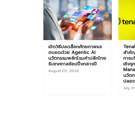
เปิดวิธีปลดล็อกศักยภาพแช
Tenab
ตบอตด้วย Agentic AI
สำคัญ
นวัตกรรมพลิกโฉมค้าปลีกไทย
การบร
รับเทศกาลช้อปปิ้งกลางปี
เชิงร
Mana
August 03, 2026
นวัตก
ปลอด
July 3