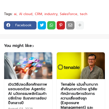
Tags:
ai
AI cloud
CRM
industry
Salesforce
tech
Facebook
You might like
เปิดวิธีปลดล็อกศักยภาพ
Tenable เน้นย้ำบทบาท
แชตบอตด้วย Agentic
สำคัญตลาดไทย ชูวิสัย
AI นวัตกรรมพลิกโฉมค้า
ทัศน์การบริหารจัดการ
ปลีกไทย รับเทศกาลช้อป
ความเสี่ยงเชิงรุก
ปิ้งกลางปี
(Exposure
Management) และ
August 03, 2026