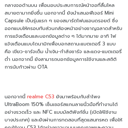
กลางจอด้านบน เพื่อมอบประสบการณ์หน้าจอที่ลื่นไหล
สบายตามากยิ่งขึ้น นอกจากนี้ ยังนำเสนอฟีเจอร์ Mini
Capsule เป็นรุ่นแรก ๆ ของสมาร์ตโฟนแอนดรอยด์ ซึ่ง
ออกแบบให้ครอบทับส่วนกล้องหน้าอย่างชาญฉลาดสำหรับ
การแจ้งเตือนและบอกข้อมูลต่าง ๆ ได้มากมาย อาทิ ไฟ
แจ้งเตือนแบบไดนามิกเพื่อบอกสถานะแบตเตอรี่ 3 แบบ
คือ เขียว-ชาร์จเต็ม น้ำเงิน-กำลังชาร์จ และแดง-แบตเตอรี่
ต่ำ นอกจากนี้ ยังสามารถบอกข้อมูลการใช้งานและสถิติ
การนับก้าวผ่าน OTA
นอกจากนี้
realme C53
ยังมาพร้อมกับลำโพง
UltraBoom 150% เซ็นเซอร์สแกนลายนิ้วมือที่ทำงานได้
อย่างรวดเร็ว และ NFC แบบมัลติฟังก์ชั่น (เปิดให้ใช้งาน
บางประเทศ) และยังผ่านการทดสอบที่สุดแสนทรหด เพื่อให้
คุณใช้งาน C53 ได้อย่างยาวนานบนคุณภาพและความ