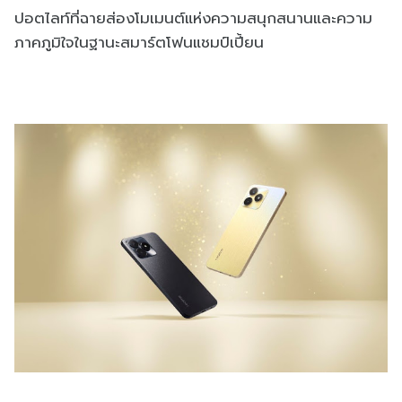
ปอตไลท์ที่ฉายส่องโมเมนต์แห่งความสนุกสนานและความ
ภาคภูมิใจในฐานะสมาร์ตโฟนแชมป์เปี้ยน