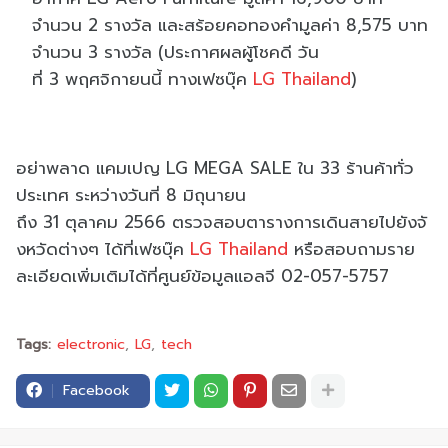
จำนวน
2
รางวัล และสร้อยคอทองคำมูลค่า
8,575
บาท
จำนวน
3
รางวัล (ประกาศผลผู้โชคดี วัน
ที่
3
พฤศจิกายนนี้ ทาง
เฟซบุ๊ค
LG Thailand
)
อย่าพลาด แคมเปญ
LG MEGA SALE
ใน
33
ร้านค้าทั่ว
ประเทศ ระหว่างวันที่
8
มิถุนายน
ถึง
31
ตุลาคม
2566
ตรวจสอบตารางการเดินสายไปยังจั
งหวัดต่างๆ ได้ที่
เฟซบุ๊ค
LG Thailand
หรือสอบถามราย
ละเอียดเพิ่มเติ
มได้ที่ศูนย์ข้อมูลแอลจี
02-
057-5757
Tags:
electronic
LG
tech
Facebook