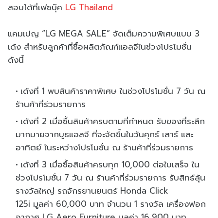
สอบได้ที่เฟซบุ๊ค
LG Thailand
แคมเปญ “LG MEGA SALE” จัดเต็มความพิเศษแบบ 3
เด้ง สำหรับลูกค้าที่ซื้อผลิตภัณฑ์แอลจีในช่วงโปรโมชั่น
ดังนี้
เด้งที่
1
พบสินค้าราคาพิเศษ ในช่วงโปรโมชั่น
7
วัน ณ
ร้านค้าที่ร่วมรายการ
เด้งที่
2
เมื่อซื้นสินค้าครบตามที่กำหนด รับของที่ระลึก
มากมายจากบู
ธแอลจี ที่จะจัดขึ้นในวันศุกร์ เสาร์ และ
อาทิตย์ ในระหว่างโปรโมชั่น ณ ร้านค้าที่ร่วมรายการ
เด้งที่
3
เมื่อซื้อสินค้าครบทุก
10,000
ต่อใบเสร็จ ใน
ช่วงโปรโมชั่น
7
วัน ณ ร้านค้าที่ร่วมรายการ รับสิทธ์ลุ้น
รางวัลใหญ่ รถจักรยานยนตร์
Honda Click
125i
มูลค่า
60,000
บาท จำนวน
1
รางวัล เครื่องฟอก
อากาศ
LG Aero Furniture
มูลค่า
16,900
บาท