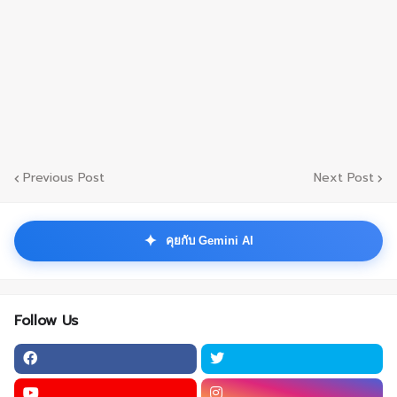
Previous Post
Next Post
✦
คุยกับ Gemini AI
Follow Us