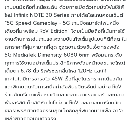
เกมบนมือถือที่เหนือระดับ ด้วยการเปิดตัวเกมมิ่งโฟนซีรีส์
ใหม่ Infinix NOTE 30 Series ภายใต้สโลแกนคอนเซ็ปต์
“5G Speed Gameplay - 5G เกมมิ่งสมาร์ตโฟนหนึ่ง
เดียวที่มาพร้อม RoV Edition” โดยเป็นมือถือที่เน้นการใช้
งานด้านการเล่นเกมและความบันเทิงเต็มรูปแบบที่ดีที่สุด ใน
เรทราคาที่คุ้มค่ามากที่สุด ชูจุดขายด้วยชิปเซ็ตทรงพลัง
5G MediaTek Dimensity 6080 6nm พร้อมยกระดับ
ทุกการใช้งานอย่างเต็มประสิทธิภาพด้วยหน้าจอขนาดใหญ่
เต็มตา 6.78 นิ้ว รีเฟรชเรทลื่นไหล 120Hz และให้
เทคโนโลยีการชาร์จไว 45W เร็วที่สุดในเรทราคาเดียวกัน
และพิเศษสุดกับการผนึกกำลังพันธมิตรชั้นนำอย่าง RoV
ร่วมกันครีเอทแพ็กเกจด้วยลวดลายคาแรกเตอร์ และมอบ
ฟีเจอร์ลิมิเต็ดอิดิชัน Infinix x RoV ตลอดจนเตรียมจัด
เซอร์ไพรส์ด้วยกิจกรรมสุดเอ็กซ์คลูซีฟมากมายเพื่อเอาใจ
เหล่าสาวกคอเกมตัวจริง