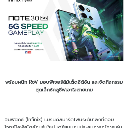
พร้อมผนึก RoV มอบฟีเจอร์ลิมิเต็ดอิดิชัน และจัดกิจกรรม
สุดเอ็กซ์คลูซีฟเอาใจสายเกม
อินฟินิกซ์ (Infinix) แบรนด์สมาร์ตโฟนระดับโลกที่ตอบ
โจทย์ไลฟ์สไตล์คนรุ่นใหม่ เตรียมมอบประสบการณ์การเล่น