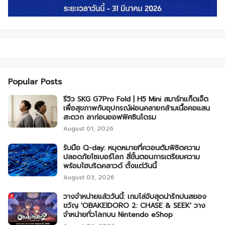
Popular Posts
รีวิว SKG G7Pro Fold | H5 Mini สมาร์ทแก็ดเจ็ต
เพื่อสุขภาพกับอุปกรณ์ผ่อนคลายกล้ามเนื้อคอแสน
สะดวก ลาก่อนออฟฟิศซินโดรม
August 01, 2026
รับมือ Q-day: หมุดหมายที่ควอนตัมพิชิตความ
ปลอดภัยไซเบอร์โลก สี่ขั้นตอนการเตรียมความ
พร้อมไฮบริดคลาวด์ ตั้งแต่วันนี้
August 03, 2026
วางจำหน่ายแล้ววันนี้: เกมไล่จับสุดน่ารักปนสยอง
ขวัญ 'OBAKEIDORO 2: CHASE & SEEK' วาง
จำหน่ายทั่วโลกบน Nintendo eShop