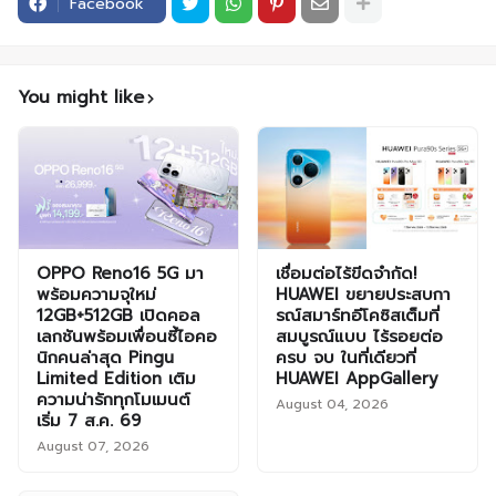
Facebook
You might like
OPPO Reno16 5G มา
เชื่อมต่อไร้ขีดจำกัด!
พร้อมความจุใหม่
HUAWEI ขยายประสบกา
12GB+512GB เปิดคอล
รณ์สมาร์ทอีโคซิสเต็มที่
เลกชันพร้อมเพื่อนซี้ไอคอ
สมบูรณ์แบบ ไร้รอยต่อ
นิกคนล่าสุด Pingu
ครบ จบ ในที่เดียวที่
Limited Edition เติม
HUAWEI AppGallery
ความน่ารักทุกโมเมนต์
August 04, 2026
เริ่ม 7 ส.ค. 69
August 07, 2026