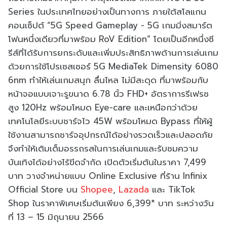
Series ในประเทศไทยอย่างเป็นทางการ ภายใต้สโลแกน
คอนเซ็ปต์ “5G Speed Gameplay - 5G เกมมิ่งสมาร์ต
โฟนหนึ่งเดียวที่มาพร้อม RoV Edition” โดยเป็นอีกหนึ่งซี
รีส์ที่ได้รับการยกระดับและเพิ่มประสิทธิภาพด้านการเล่นเกม
ด้วยการใช้โปรเซสเซอร์ 5G MediaTek Dimensity 6080
6nm ทำให้เล่นเกมสนุก ลื่นไหล ไม่มีสะดุด ที่มาพร้อมกับ
หน้าจอแบบเจาะรูขนาด 6.78 นิ้ว FHD+ อัตราการรีเฟรช
สูง 120Hz พร้อมโหมด Eye-care และเหนือกว่าด้วย
เทคโนโลยีระบบชาร์จไว 45W พร้อมโหมด Bypass ที่ให้ผู้
ใช้งานสามารถชาร์จอุปกรณ์ได้อย่างรวดเร็วและปลอดภัย
จึงทำให้เติมเต็มอรรถรสในการเล่นเกมและรับชมความ
บันเทิงได้อย่างไร้ขีดจำกัด เปิดตัวเริ่มต้นในราคา 7,499
บาท วางจำหน่ายแบบ Online Exclusive ที่ร้าน Infinix
Official Store บน
Shopee
,
Lazada
และ TikTok
Shop ในราคาพิเศษเริ่มต้นเพียง 6,399* บาท ระหว่างวัน
ที่ 13 – 15 มิถุนายน 2566