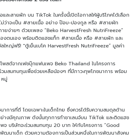
ะสายผัก บน TikTok ในครั้งนี้เปิดโอกาสให้ผู้บริโภคได้เลือก
ด ไม่ว่าจะเป็น #สายเนื้อ อย่าง ป๊อบ-ปองกูล หรือ #สายผัก
ังกายง่ายๆ ด้วยเพลง “Beko HarvestFresh NutriFreeze”
องตนเอง พร้อมติดแฮชแท็ก #สายเนื้อ หรือ #สายผัก และ
วัลใหญ่ฟรี! "ตู้เย็นเบโค HarvestFresh NutriFreeze” มูลค่า
แชร์โพสต์จากเฟซบุ๊กแฟนเพจ Beko Thailand ในโครงการ
วมสมทบทุนเพื่อช่วยเหลือน้องๆ ที่มีภาวะทุพโภชนาการ พร้อม
หมู่
าการที่ดี โดยเฉพาะในเด็กไทย ซึ่งควรได้รับความสมดุลด้าน
้อย่างมีคุณภาพ ดังนั้นทุกการทำชาเลนจ์บน TikTok และติดแฮช
แฟนเพจ บริษัทจะร่วมสมทบทุน 20 บาท ให้กับโครงการ “Good
การพัฒนาเด็ก ด้วยความต้องการเป็นส่วนหนึ่งในการพัฒนาสังคม