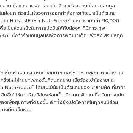
สายเนื้อและสายผัก ร่วมกับ 2 คนดังอย่าง ป๊อบ-ปองกูล
-ธันย์ชนก ตัวแม่แห่งวงการออกกำลังกายที่จะมาเป็นตัวแทน
เย็นเบโค HarvestFresh NutriFreeze” มูลค่ารวมกว่า 90,000
อเป็นส่วนหนึ่งในการแบ่งปันให้กับน้องๆ ที่มีภาวะทุพ
ึ่งทำร่วมกับมูลนิธิเพื่อการพัฒนาเด็ก เพื่อส่งเสริมให้ทุก
โคได้ใช้เสียงร้องของแบรนด์แอมบาสเดอร์สาวสายสุขภาพอย่าง ‘เบ
้งใหม่ผ่านบทเพลงสั้นที่สนุกสนาน เนื้อร้องเข้าใจง่ายและ
h NutriFreeze” โดยเบเบ้นับเป็นตัวแทนของ #สายผัก ที่มาท้า
ืบซึ้ง’ ให้มาสร้างสีสันพร้อมเป็นตัวแทน #สายเนื้อ ในการขยับ
่อสุขภาพที่ดียิ่งขึ้น อีกทั้งยังเปิดโอกาสให้ทุกคนมีส่วน
ังที่ตนชื่นชอบ