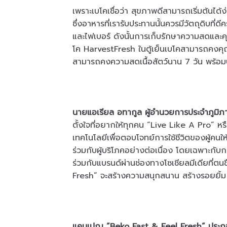
เพราะเบโคเชื่อว่า สุขภาพดีสามารถเริ่มต้น
ซึ่งอาหารที่เรารับประทานนั้นควรมีวัตถุดิบที่ดีคร
และไฟเบอร์ ดังนั้นการเก็บรักษาความสดและคุ
โค HarvestFresh ในตู้เย็นเบโคสามารถคงคุณ
สามารถคงความสดเนื้อสัตว์นาน 7 วัน พร้อม
นายแอเรียล อทากูล ผู้อำนวยการประจำภูมิภา
ตั้งใจที่อยากให้ทุกคน “Live Like A Pro” หร
เทคโนโลยีเพื่อตอบโจทย์การใช้ชีวิตของผู้คนให้
ร่วมกับผู้บริโภคอย่างต่อเนื่อง โดยเฉพาะกับกา
ร่วมกับแบรนด์ผ่านช่องทางโซเชียลมีเดียที่
Fresh” จะสร้างความสนุกสนาน สร้างรอยยิ้ม พ
แคมเปญ “Beko Fast & Feel Fresh” ประกอบ