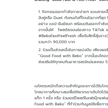
กิจกรรมออกกำลังกายง่ายๆ แบบสายเนื้อแล
จับคู่หรือ Duet กับคนดังที่โดนใจมากที่สุ
อย่าง เบเบ้-ธันย์ชนก พร้อมเต้นออกกำล
จากนั้นให้ โพสต์ลงบนช่องทาง TikTok ข
#BekoFastFeelFresh เพื่อรับสิทธิ์ลุ้นราง
รวมกว่า 90,000 บาท
ร่วมเป็นส่วนหนึ่งในการแบ่งปัน เพียง
“Good Food with Beko” จากนั้นเบโคจะร่
ส่งเสริมให้ทุกคนกินอาหารสดใหม่และครบ 5 
เบโคตระหนักถึงความสำคัญของการได้รับโภชน
โภชนาการที่เหมาะสมเพื่อให้พวกเขาเติบโตได
แท็ก 1 ครั้ง หรือ ร่วมแชร์โพสต์ในเฟซบุ๊ก
Food with Beko” ที่ทำร่วมกับมูลนิธิเพื่อ