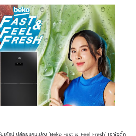
ทวีปยุโรป ปล่อยแคมเปญ ‘Beko Fast & Feel Fresh’ เอาใจติ๊ก