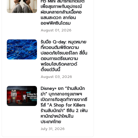
H5 Mini สมาร์ทแก็ดเจ็ต
เพื่อสุขภาพกับอุปกรณ์
ผ่อนคลายกล้ามเนื้อคอ
แสนสะดวก ลาก่อน
ออฟฟิศซินโดรม
August 01, 2026
รับมือ Q-day: หมุดหมาย
ที่ควอนตัมพิชิตความ
ปลอดภัยไซเบอร์โลก สี่ขั้น
ตอนการเตรียมความ
พร้อมไฮบริดคลาวด์
ตั้งแต่วันนี้
August 03, 2026
Disney+ ยก “ร้านลับนัก
ฆ่า” บุกกลางกรุงเทพฯ
เปิดภารกิจสุดท้าทายจากซี
รีส์ “A Shop for Killers
ร้านลับนักฆ่า” ซีซัน 2 เฟ้น
หานักฆ่าหน้าใหม่ใน
ประเทศไทย
July 31, 2026