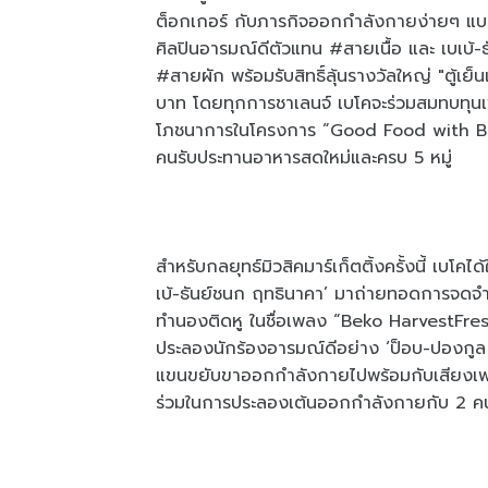
ต็อกเกอร์ กับภารกิจออกกำลังกายง่ายๆ แบบ
ศิลปินอารมณ์ดีตัวแทน #สายเนื้อ และ เบเบ้
#สายผัก พร้อมรับสิทธิ์ลุ้นรางวัลใหญ่ "ตู้
บาท โดยทุกการชาเลนจ์ เบโคจะร่วมสมทบทุนเพื่
โภชนาการในโครงการ “Good Food with Beko” ซ
คนรับประทานอาหารสดใหม่และครบ 5 หมู่
สำหรับกลยุทธ์มิวสิคมาร์เก็ตติ้งครั้งนี้ เบ
เบ้-ธันย์ชนก ฤทธินาคา’ มาถ่ายทอดการจดจำครั
ทำนองติดหู ในชื่อเพลง “Beko HarvestFres
ประลองนักร้องอารมณ์ดีอย่าง ‘ป็อบ-ปองกูล ส
แขนขยับขาออกกำลังกายไปพร้อมกับเสียงเพลงเพื
ร่วมในการประลองเต้นออกกำลังกายกับ 2 คนด