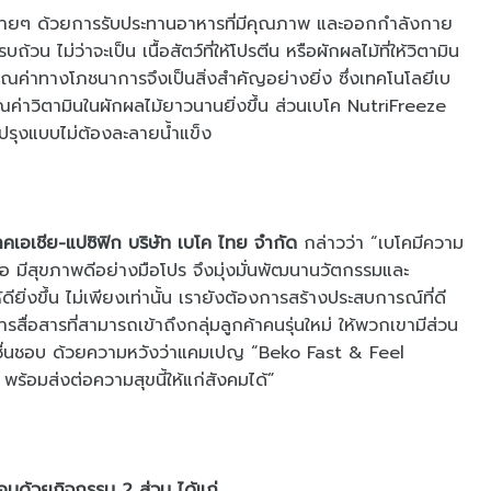
ได้ง่ายๆ ด้วยการรับประทานอาหารที่มีคุณภาพ และออกกำลังกาย
บถ้วน ไม่ว่าจะเป็น เนื้อสัตว์ที่ให้โปรตีน หรือผักผลไม้ที่ให้วิตามิน
ณค่าทางโภชนาการจึงเป็นสิ่งสำคัญอย่างยิ่ง ซึ่งเทคโนโลยีเบ
ค่าวิตามินในผักผลไม้ยาวนานยิ่งขึ้น ส่วนเบโค NutriFreeze
ปรุงแบบไม่ต้องละลายน้ำแข็ง
คเอเชีย-แปซิฟิก บริษัท เบโค ไทย จำกัด
กล่าวว่า “เบโคมีความ
ือ มีสุขภาพดีอย่างมือโปร จึงมุ่งมั่นพัฒนานวัตกรรมและ
ดียิ่งขึ้น ไม่เพียงเท่านั้น เรายังต้องการสร้างประสบการณ์ที่ดี
รสื่อสารที่สามารถเข้าถึงกลุ่มลูกค้าคนรุ่นใหม่ ให้พวกเขามีส่วน
ตนชื่นชอบ ด้วยความหวังว่าแคมเปญ “Beko Fast & Feel
ร้อมส่งต่อความสุขนี้ให้แก่สังคมได้”
ด้วยกิจกรรม 2 ส่วน ได้แก่