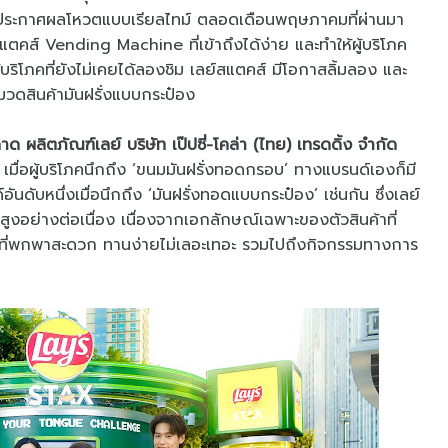
้งประกาศผลโหวตแบบเรียลไทม์ ตลอดเดือนพฤษภาคมที่ผ่านมา
แตคส์ Vending Machine ที่เข้าถึงได้ง่าย และทำให้ผู้บริโภค
ู้บริโภคที่ยังไม่เคยได้ลองชิม เลย์สแตคส์ มีโอกาสลิ้มลอง และ
มวดสินค้ามันฝรั่งแบบกระป๋อง
ผลิตภัณฑ์เลย์ บริษัท เป๊ปซี่-โคล่า (ไทย) เทรดดิ้ง จำกัด
่ง เมื่อผู้บริโภคนึกถึง ‘ขนมมันฝรั่งทอดกรอบ’ ทางแบรนด์เองก็มี
์อันดับหนึ่งเมื่อนึกถึง ‘มันฝรั่งทอดแบบกระป๋อง’ เช่นกัน ซึ่งเลย์
ตสูงอย่างต่อเนื่อง เนื่องจากเอกลักษณ์เฉพาะของตัวสินค้าที่
งที่พกพาสะดวก ทานง่ายไม่เลอะเทอะ รวมไปถึงกิจกรรมทางการ