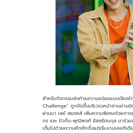
สำหรับกิจกรรมส่งท้ายความอร่อยแบบเรียล
Challenge” ถูกจัดขึ้นบริเวณหน้าสามย่านมิ
ผ่านมา เลย์ สแตคส์ เพิ่มความพิเศษด้วยกา
กร และ บิวกิ้น-พุฒิพงศ์ อัสสรัตนกุล มาร่ว
เต็มไปด้วยความคึกคักตั้งแต่เริ่มงานเลยทีเด