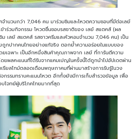
จำนวนกว่า 7,046 คน มาร่วมชิมและโหวตความชอบที่มีต่อเลย์
่เข้าร่วมกิจกรรม โหวตชื่นชอบรสชาติของ เลย์ สแตคส์ (ผล
ชิม เลย์ สแตคส์ รสซาวครีมและหัวหอมจำนวน 7,046 คน) เป็น
 อร่อยถูกปากคนไทยอย่างแท้จริง ตอกย้ำความอร่อยในแบบของ
ยเฉพาะ เป็นอีกหนึ่งสินค้าคุณภาพจาก เลย์ ที่การันตีความ
ดยผลคะแนนที่ได้รับจากแคมเปญในครั้งนี้ได้ถูกนำไปอัปเดตผ่าน
บเรียลไทม์ตลอดเดือนพฤษภาคมที่ผ่านมาสร้างการรับรู้ในวง
่วมกิจกรรมทราบคะแนนโหวต อีกทั้งยังมีการเก็บสำรวจข้อมูล เพื่อ
อบโจทย์ผู้บริโภคไทยมากที่สุด