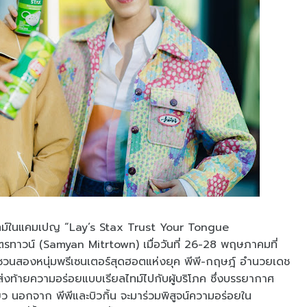
ไทม์ในแคมเปญ “Lay’s Stax Trust Your Tongue
ตรทาวน์ (Samyan Mitrtown) เมื่อวันที่ 26-28 พฤษภาคมที่
รชวนสองหนุ่มพรีเซนเตอร์สุดฮอตแห่งยุค พีพี-กฤษฎ์ อำนวยเดช
มส่งท้ายความอร่อยแบบเรียลไทม์ไปกับผู้บริโภค ซึ่งบรรยากาศ
ียว นอกจาก พีพีและบิวกิ้น จะมาร่วมพิสูจน์ความอร่อยใน