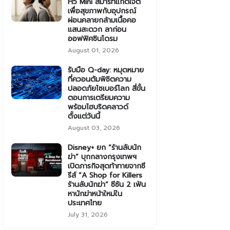
H5 Mini สมาร์ทแก็ดเจ็ต
เพื่อสุขภาพกับอุปกรณ์
ผ่อนคลายกล้ามเนื้อคอ
แสนสะดวก ลาก่อน
ออฟฟิศซินโดรม
August 01, 2026
รับมือ Q-day: หมุดหมาย
ที่ควอนตัมพิชิตความ
ปลอดภัยไซเบอร์โลก สี่ขั้น
ตอนการเตรียมความ
พร้อมไฮบริดคลาวด์
ตั้งแต่วันนี้
August 03, 2026
Disney+ ยก “ร้านลับนัก
ฆ่า” บุกกลางกรุงเทพฯ
เปิดภารกิจสุดท้าทายจากซี
รีส์ “A Shop for Killers
ร้านลับนักฆ่า” ซีซัน 2 เฟ้น
หานักฆ่าหน้าใหม่ใน
ประเทศไทย
July 31, 2026