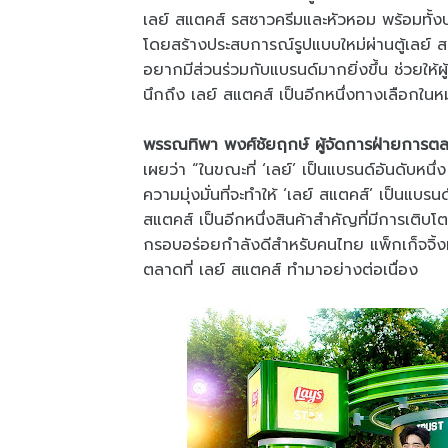
เลย์ สแตคส์ รสซาวครีมและหัวหอม พร้อมทั
โดยสร้างประสบการณ์รูปแบบใหม่ผ่านตู้เลย์ ส
อยากมีส่วนร่วมกับแบรนด์มากยิ่งขึ้น ช่วยให้ผ
นึกถึง เลย์ สแตคส์ เป็นอีกหนึ่งทางเลือกในห
พรรณทิพา พงศ์ชัยฤกษ์ ผู้จัดการฝ่ายการตลาด 
เผยว่า “ในขณะที่ ‘เลย์’ เป็นแบรนด์อันดับหนึ
ความมุ่งมั่นที่จะทำให้ ‘เลย์ สแตคส์’ เป็นแบรนด
สแตคส์ เป็นอีกหนึ่งสินค้าสำคัญที่มีการเติบโ
กรอบอร่อยกำลังดีสำหรับคนไทย แพ็กเก็จจิ้
ตลาดที่ เลย์ สแตคส์ ทำมาอย่างต่อเนื่อง