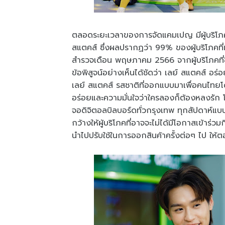
ตลอดระยะเวลาของการจัดแคมเปญ มีผู้บริโภค
สแตคส์ ซึ่งผลปรากฏว่า 99% ของผู้บริโภคที
สำรวจเดือน พฤษภาคม 2566 จากผู้บริโภคที่
ข้อพิสูจน์อย่างเห็นได้ชัดว่า เลย์ สแตคส์
เลย์ สแตคส์ รสชาติที่ออกแบบมาเพื่อคนไทยโด
อร่อยและความมั่นใจว่าใครลองก็ต้องหลงรัก โ
จอดิจิตอลบิลบอร์ดทั่วกรุงเทพ ทุกสัปดาห์แบ
กว้างให้ผู้บริโภคที่อาจจะไม่ได้มีโอกาสเข้าร
นำไปปรับใช้ในการออกสินค้าครั้งต่อๆ ไป ให้ต