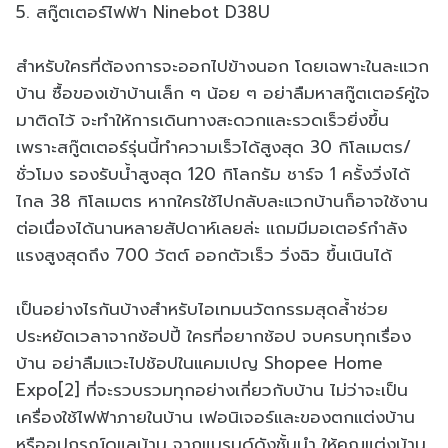
5. สกู๊ตเตอร์ไฟฟ้า Ninebot D38U
สำหรับใครที่ต้องการจะออกไปข้างนอก โดยเฉพาะในละแวก
บ้าน ซื้อของเข้าบ้านเล็ก ๆ น้อย ๆ อย่าลืมหาสกู๊ตเตอร์คู่ใจ
มาติดไว้ จะทำให้การเดินทางสะดวกและรวดเร็วยิ่งขึ้น
เพราะสกู๊ตเตอร์รุ่นนี้ทำความเร็วได้สูงสุด 30 กิโลเมตร/
ชั่วโมง รองรับน้ำสูงสุด 120 กิโลกรัม ชาร์จ 1 ครั้งวิ่งได้
ไกล 38 กิโลเมตร หากใครใช้ไปกลับละแวกบ้านก็อาจใช้งาน
ต่อเนื่องได้นานหลายสัปดาห์เลยล่ะ แถมมีมอเตอร์กำลัง
แรงสูงสุดถึง 700 วัตต์ ออกตัวเร็ว วิ่งฉิว ขึ้นเนินได้
เป็นอย่างไรกันบ้างสำหรับไอเทมนวัตกรรมสุดล้ำช่วย
ประหยัดเวลาจากช้อปปี้ ใครที่อยากช้อป จบครบทุกเรื่อง
บ้าน อย่าลืมแวะไปช้อปในแคมเปญ Shopee Home
Expo[2] ที่จะรวบรวมทุกอย่างเกี่ยวกับบ้าน ไม่ว่าจะเป็น
เครื่องใช้ไฟฟ้าภายในบ้าน เฟอนิเจอร์และของตกแต่งบ้าน
หรืออุปกรณ์ดูแลบ้าน จากแบรนด์ดังชั้นนำ ให้คุณแต่งบ้าน