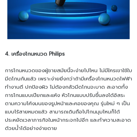
4. เครื่องโกนหนวด Philips
การโกนหนวดของผู้ชายสมัยนี้จะง่ายไปไหน ไม่มีใครเขาใช้ใบ
มีดโกนกันแล้ว เพราะง่ายยิ่งกว่าถ้ามีเครื่องโกนหนวดไฟฟ้า
ทำงานดี ปกป้องผิว ไม่ต้องกลัวมีดโกนจะบาด สะอาดทั้ง
การโกนแบบเปียกและแห้ง หัวโกนแบบปรับขึ้นลงได้อิสระ
ตามความโค้งมนของรูปหน้าและคอของคุณ รุ่นใหม่ ๆ เป็น
แบบไร้สายหมดแล้ว สามารถเดินถือไปโกนมุมไหนก็ได้
ประหยัดเวลาภารกิจในหน้ากระจกไปอีก และทำความสะอาด
ด้วยน้ำได้อย่างง่ายดาย