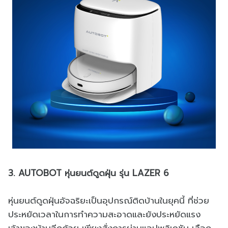
3. AUTOBOT หุ่นยนต์ดูดฝุ่น รุ่น LAZER 6
หุ่นยนต์ดูดฝุ่นอัจฉริยะเป็นอุปกรณ์ติดบ้านในยุคนี้ ที่ช่วย
ประหยัดเวลาในการทำความสะอาดและยังประหยัดแรง
เจ้าของบ้านอีกด้วย เพียงสั่งการผ่านแอปพลิเคชัน เลือก