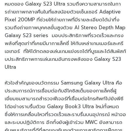
หมดของ
Galaxy S23 Ultra
รวมถึงความสามารถในกา
รถ่
ายภาพกลางคืนในที่แสงน้อยด้
วยเซ็นเซอร์
Adaptive
Pixel 200MP
ที่ช่วยให้ถ่ายภาพที่มีรายละเอี
ยดได้น่าทึ่ง
รวมถึงถ่ายภาพบุคคลขั้นสูงด้วย
AI Stereo Depth Map
Galaxy S23 series
มอบประสิทธิภาพที่รวดเร็
วและทรง
พลังที่สุดเท่าที่เคยมี
มากาแล็คซี่ ให้กับเหล่าเกมเมอร์และครี
เอเทอร์
ที่ให้ได้ทดลองเล่นเกมแข่
งรถได้ที่บูธและได้สัมผัสกั
บประสิทธิภาพการเล่นเกมอั
นทรงพลังของ
Galaxy S23
Ultra
หัวใจสำคัญของนวัตกรรม Samsung Galaxy Ultra คือ
ประสบการณ์การเชื่อมต่อกับอีโคซิสเต็มของกาแล็คซี่ผู้
เยี่ยมชมสามารถสำรวจฟีเจอร์ที่เชื่อมต่อโทรศัพท์ไปยังพีซี
ได้อย่างราบรื่นด้วย Galaxy Book3 Ultra ใหม่ทั้งหมด
ซึ่งให้การเคลื่อนไหวที่รวดเร็วและราบรื่นบนอุปกรณ์ หน้าจอ
และระบบปฏิบัติการ อีกทั้งยังผู้เข้าร่วม MWC ยังสามารถ
ค้นพบบริการที่ดีที่สุดของซัมซุงด้วยการสาธิตการฝึกการ