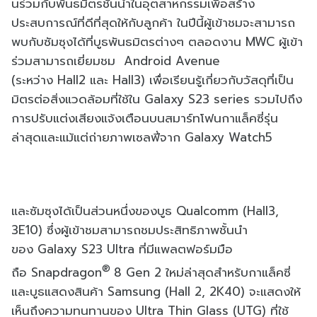
นร่วมกั
บพันธมิตรชั้นนำในอุตสาหกรรมเพื่
อสร้าง
ประสบการณ์ที่ดีที่สุดให้
กับลูกค้า ในปีนี้ผู้เข้าชมจะสามารถ
พบกั
บซัมซุงได้ที่บูธพันธมิตรต่างๆ ตลอดงาน
MWC
ผู้เข้า
ร่วมสามารถเยี่ยมชม
Android Avenue
(
ระหว่าง
Hall2
และ
Hall3)
เพื่อเรียนรู้เกี่ยวกับวัสดุที่
เป็น
มิตรต่อสิ่งแวดล้อมที่ใช้ใน
Galaxy S23 series
รวมไปถึง
การปรับแต่งเสียงแจ้
งเตือนบนสมาร์ทโฟนกาแล็คซี่รุ่
น
ล่าสุดและแม้แต่ถ่ายภาพเซลฟี่
จาก
Galaxy Watch5
และซัมซุงได้เป็นส่วนหนึ่งของบู
ธ
Qualcomm (Hall3,
3E10)
ซึ่งผู้เข้าชมสามารถชมประสิทธิ
ภาพชั้นนำ
ของ
Galaxy S23 Ultra
ที่มีแพลตฟอร์มมือ
®
ถือ
Snapdragon
8 Gen 2
ใหม่ล่าสุดสำหรับกาแล็คซี่
และ
บูธแสดงสินค้า
Samsung (Hall 2, 2K40)
จะแสดงให้
เห็นถึงความทนทานของ
Ultra Thin Glass (UTG)
ที่ใช้