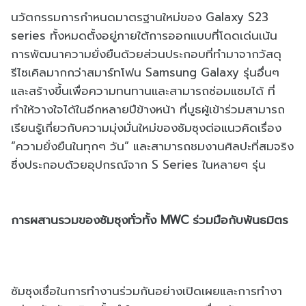
นวัตกรรมการกำหนดมาตรฐานใหม่ของ Galaxy S23
series ทั้งหมดตั้งอยู่ภายใต้การออกแบบที่โดดเด่นเน้น
การพัฒนาความยั่งยืนด้วยส่วนประกอบที่ทำมาจากวัสดุ
รีไซเคิลมากกว่าสมาร์ทโฟน Samsung Galaxy รุ่นอื่นๆ
และสร้างขึ้นเพื่อความทนทานและสามารถซ่อมแซมได้ ที่
ทำให้วางใจได้ในอีกหลายปีข้างหน้า ที่บูธผู้เข้าร่วมสามารถ
เรียนรู้เกี่ยวกับความมุ่งมั่นใหม่ของซัมซุงต่อแนวคิดเรื่อง
“ความยั่งยืนในทุกๆ วัน” และสามารถชมงานศิลปะที่สมจริง
ซึ่งประกอบด้วยอุปกรณ์จาก S Series ในหลายๆ รุ่น
การผสานรวมของซัมซุงทั่วทั้ง
MWC
ร่วมมือกับพันธมิตร
ซัมซุงเชื่อในการทำงานร่วมกั
นอย่างเปิดเผยและการทำงา