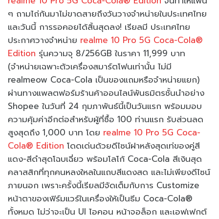
realme 10 Pro 5G Coca-Cola® Edition
จนทำให้แฟน
ๆ ถามไถ่กันมาไม่ขาดสายถึงวันวางจำหน่ายในประเทศไทย
และวันนี้ การรอคอยได้สิ้นสุดลง! เรียลมี ประเทศไทย
ประกาศวางจำหน่าย
realme 10 Pro 5G Coca-Cola®
Edition
รุ่นความจุ 8/256GB ในราคา 11,999 บาท
(จำหน่ายเฉพาะตัวเครื่องสมาร์ตโฟนเท่านั้น ไม่มี
realmeow Coca-Cola เป็นของแถมหรือจำหน่ายแยก)
ผ่านทางแพลตฟอร์มร้านค้าออนไลน์พันธมิตรชั้นนำอย่าง
Shopee ในวันที่ 24 กุมภาพันธ์นี้เป็นวันแรก พร้อมมอบ
ความคุ้มค่าอีกต่อสำหรับผู้ที่ซื้อ 100 ท่านแรก รับส่วนลด
สูงสุดถึง 1,000 บาท โดย
realme 10 Pro 5G Coca-
Cola® Edition
โดดเด่นด้วยดีไซน์ฝาหลังสุดเท่ของคู่สี
แดง-สีดำสุดโฉบเฉี่ยว พร้อมโลโก้ Coca-Cola สีเงินสุด
คลาสสิกที่ทุกคนหลงใหลในแถบสีแดงสด และไม่เพียงดีไซน์
ภายนอก เพราะครั้งนี้เรียลมีจัดเต็มกับการ Customize
หน้าตาของเฟิร์มแวร์ในเครื่องให้เป็นธีม Coca-Cola®
ทั้งหมด ไม่ว่าจะเป็น UI ไอคอน หน้าจอล็อก และเอฟเฟกต์