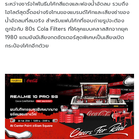
ระหว่างชาร์จไฟในธีมโค้กสีแดงและฟองน้ำอัดลม รวมถึง
ไฮไลต์สุดจี๊ดอย่างริงโทนของแบรนด์โค้กและเสียงซ่าของ
น้ำอัดลมที่สมจริง สำหรับแฟนโค้กที่ชอบถ่ายรูปจะต้อง
ถูกใจกับ 80s Cola Filters ที่ให้ลุคแบบคลาสสิกจากยุค
1980 แถมยังมีเสียงกดชัตเตอร์สุดพิเศษเป็นเสียงเปิด
กระป๋องโค้กอีกด้วย