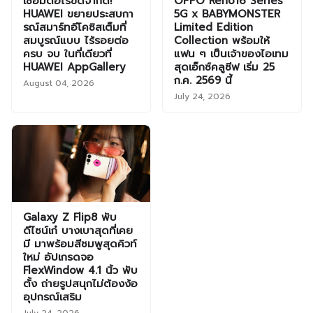
เชื่อมต่อไร้ขีดจำกัด!
OPPO Reno16 Series
HUAWEI ขยายประสบกา
5G x BABYMONSTER
รณ์สมาร์ทอีโคซิสเต็มที่
Limited Edition
สมบูรณ์แบบ ไร้รอยต่อ
Collection พร้อมให้
ครบ จบ ในที่เดียวที่
แฟน ๆ เป็นเจ้าของไอเทม
HUAWEI AppGallery
สุดเอ็กซ์คลูซีฟ เริ่ม 25
ก.ค. 2569 นี้
August 04, 2026
July 24, 2026
Galaxy Z Flip8 พับ
ดีไซน์เก๋ บางเบาสุดที่เคย
มี มาพร้อมสีชมพูสุดคิวท์
ใหม่ อัปเกรดจอ
FlexWindow 4.1 นิ้ว พับ
ตั้ง ถ่ายรูปสนุกไม่ต้องง้อ
อุปกรณ์เสริม
July 24, 2026