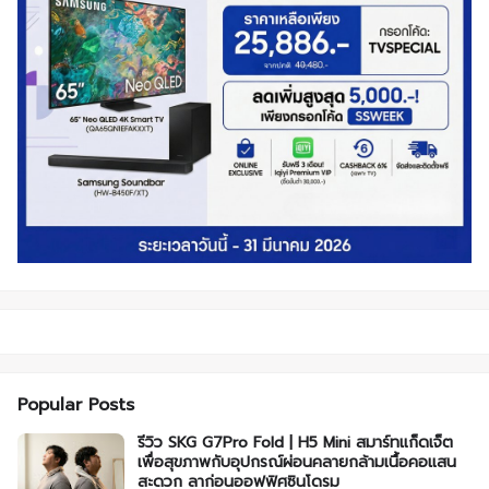
Popular Posts
รีวิว SKG G7Pro Fold | H5 Mini สมาร์ทแก็ดเจ็ต
เพื่อสุขภาพกับอุปกรณ์ผ่อนคลายกล้ามเนื้อคอแสน
สะดวก ลาก่อนออฟฟิศซินโดรม