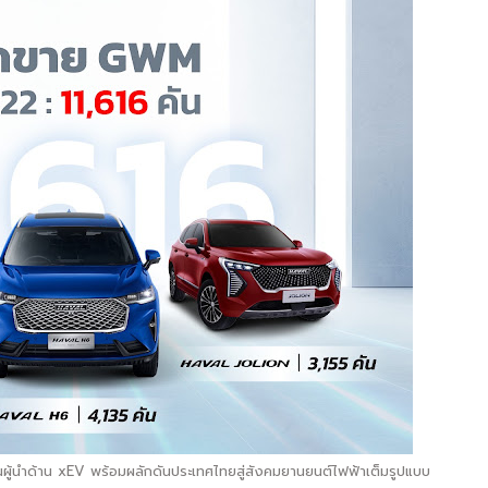
ผู้นำด้าน xEV พร้อมผลักดันประเทศไทยสู่สังคมยานยนต์ไฟฟ้าเต็มรูปแบบ