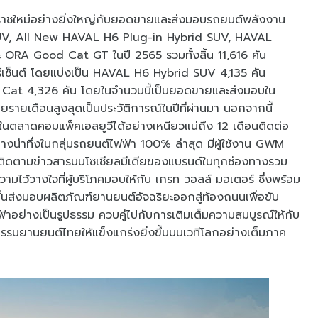
ักราชใหม่อย่างยิ่งใหญ่กับยอดขายและส่งมอบรถยนต์พลังงาน
d SUV, All New HAVAL H6 Plug-in Hybrid SUV, HAVAL
RA Good Cat GT ในปี 2565 รวมทั้งสิ้น 11,616 คัน
์เซ็นต์ โดยแบ่งเป็น HAVAL H6 Hybrid SUV 4,135 คัน
Cat 4,326 คัน โดยในจำนวนนี้เป็นยอดขายและส่งมอบใน
รายเดือนสูงสุดเป็นประวัติการณ์ในปีที่ผ่านมา นอกจากนี้
ตลาดคอมแพ็คเอสยูวีได้อย่างเหนียวแน่ถึง 12 เดือนติดต่อ
น่าทึ่งในกลุ่มรถยนต์ไฟฟ้า 100% ล่าสุด มีผู้ใช้งาน GWM
้ติดตามข่าวสารบนโซเชียลมีเดียของแบรนด์ในทุกช่องทางรวม
ามไว้วางใจที่ผู้บริโภคมอบให้กับ เกรท วอลล์ มอเตอร์ ซึ่งพร้อม
่งมั่นส่งมอบผลิตภัณฑ์ยานยนต์อัจฉริยะออกสู่ท้องถนนเพื่อขับ
้าอย่างเป็นรูปธรรม ควบคู่ไปกับการเติมเต็มความสมบูรณ์ให้กับ
รมยานยนต์ไทยให้แข็งแกร่งยิ่งขึ้นบนเวทีโลกอย่างเต็มภาค