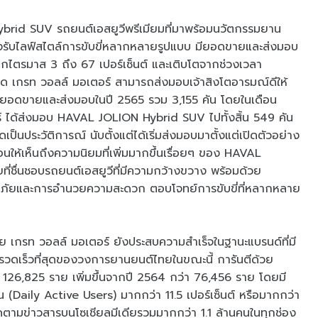
brid SUV รถยนต์เอสยูวีพรีเมียมที่มาพร้อมนวัตกรรมยาน
งรับไลฟ์สไตล์การขับขี่หลากหลายรูปแบบ มียอดขายและส่งมอบ
ากไตรมาส 3 ถึง 67 เปอร์เซ็นต์ และเติบโตจากช่วงเวลา
สุด เกรท วอลล์ มอเตอร์ สามารถส่งมอบเจ้าสิงโตอารมณ์ดีให้
เป็นยอดขายและส่งมอบในปี 2565 รวม 3,155 คัน โดยในเดือน
ร์ ได้ส่งมอบ HAVAL JOLION Hybrid SUV ไปทั้งสิ้น 549 คัน
ป็นประวัติการณ์ นับตั้งแต่ได้เริ่มส่งมอบมาตั้งแต่เปิดตัวอย่าง
ให้เห็นถึงความนิยมที่เพิ่มมากขึ้นเรื่อยๆ ของ HAVAL
ี่ชื่นชอบรถยนต์เอสยูวีที่มีความกว้างขวาง พร้อมด้วย
ดภัยและการอำนวยความสะดวก ตอบโจทย์การขับขี่ที่หลากหลาย
เกรท วอลล์ มอเตอร์ ยังประสบความสำเร็จในฐานะแบรนด์ที่มี
วดเร็วที่สุดของวงการยานยนต์ไทยในขณะนี้ การันตีด้วย
126,825 ราย เพิ่มขึ้นจากปี 2564 กว่า 76,456 ราย โดยมี
ั่น (Daily Active Users) มากกว่า 11.5 เปอร์เซ็นต์ หรือมากกว่า
ิดตามข่าวสารบนโซเชียลมีเดียรวมมากกว่า 1.1 ล้านคนในทุกช่อง