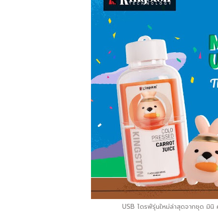
USB ไดรฟ์รุ่นใหม่ล่าสุดจากชุด ม