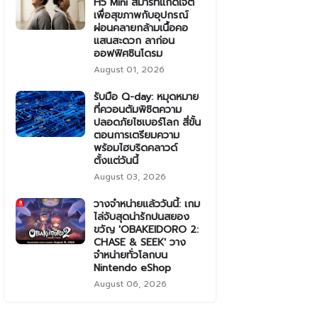
H5 Mini สมาร์ทแก็ดเจ็ต
เพื่อสุขภาพกับอุปกรณ์
ผ่อนคลายกล้ามเนื้อคอ
แสนสะดวก ลาก่อน
ออฟฟิศซินโดรม
August 01, 2026
รับมือ Q-day: หมุดหมาย
ที่ควอนตัมพิชิตความ
ปลอดภัยไซเบอร์โลก สี่ขั้น
ตอนการเตรียมความ
พร้อมไฮบริดคลาวด์
ตั้งแต่วันนี้
August 03, 2026
วางจำหน่ายแล้ววันนี้: เกม
ไล่จับสุดน่ารักปนสยอง
ขวัญ 'OBAKEIDORO 2:
CHASE & SEEK' วาง
จำหน่ายทั่วโลกบน
Nintendo eShop
August 06, 2026