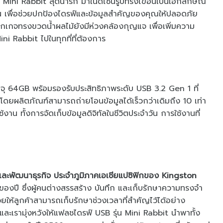
 Mini Rabbit สุดน่ารัก มาในดีไซน์รูปทรงไข่อันเป็นเอกลักษณ์
ียน เพื่อช่วยปกป้องไดรฟ์และข้อมูลสำคัญของคุณให้ปลอดภัย
เกจทรงขวดน้ำผลไม้ยังมีห่วงคล้องกุญแจ เพื่อเพิ่มความ
i Rabbit ไปในทุกที่ที่ต้องการ
จุ 64GB พร้อมรองรับประสิทธิภาพระดับ USB 3.2 Gen 1 ที่
ดยผลิตภัณฑ์สามารถถ่ายโอนข้อมูลได้เร็วกว่าเดิมถึง 10 เท่า
าน ทั้งการจัดเก็บข้อมูลดิจิทัลในชีวิตประจำวัน การใช้งานที่
ละพัฒนาธุรกิจ ประจำภูมิภาคเอเชียแปซิฟิกของ Kingston
องปี ซึ่งผู้คนต่างสรรสร้าง บันทึก และเก็บรักษาความทรงจำ
ยให้ลูกค้าสามารถเก็บรักษาช่วงเวลาที่สำคัญไว้ได้อย่าง
ละเรามุ่งหวังให้แฟลชไดรฟ์ USB รุ่น Mini Rabbit นำพาทั้ง