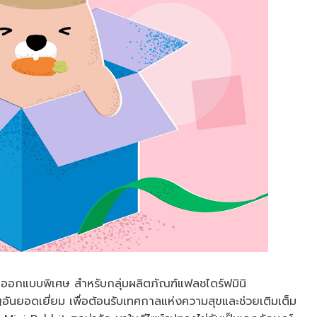
นออกแบบพิเศษ สำหรับกลุ่มผลิตภัณฑ์แฟลชไดร์ฟมินิ
อันยอดเยี่ยม เพื่อต้อนรับเทศกาลแห่งความสุขและช่วยเติมเต็ม