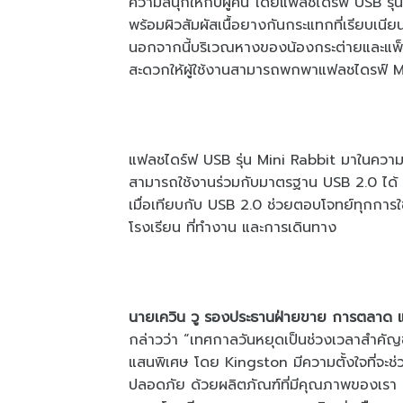
ความสนุกให้กับผู้คน โดยแฟลชไดร์ฟ USB รุ่น
พร้อมผิวสัมผัสเนื้อยางกันกระแทกที่เรียบเน
นอกจากนี้บริเวณหางของน้องกระต่ายและแพ็ก
สะดวกให้ผู้ใช้งานสามารถพกพาแฟลชไดรฟ์ Min
แฟลชไดร์ฟ USB รุ่น Mini Rabbit มาในความ
สามารถใช้งานร่วมกับมาตรฐาน USB 2.0 ได้ โ
เมื่อเทียบกับ USB 2.0 ช่วยตอบโจทย์ทุกการใช้ง
โรงเรียน ที่ทำงาน และการเดินทาง
นายเควิน วู รองประธานฝ่ายขาย การตลาด แ
กล่าวว่า “เทศกาลวันหยุดเป็นช่วงเวลาสำคัญข
แสนพิเศษ โดย Kingston มีความตั้งใจที่จะช่ว
ปลอดภัย ด้วยผลิตภัณฑ์ที่มีคุณภาพของเรา แ