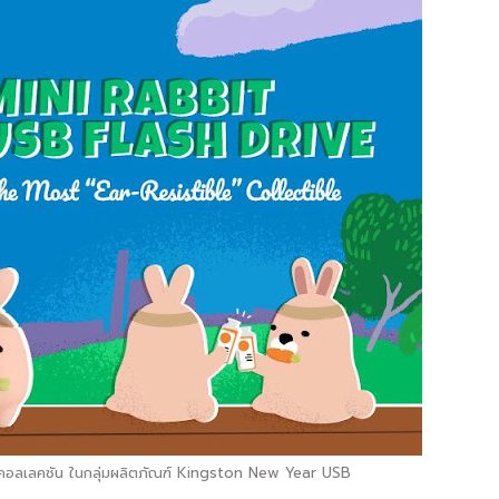
ินิ คอลเลคชัน ในกลุ่มผลิตภัณฑ์ Kingston New Year USB