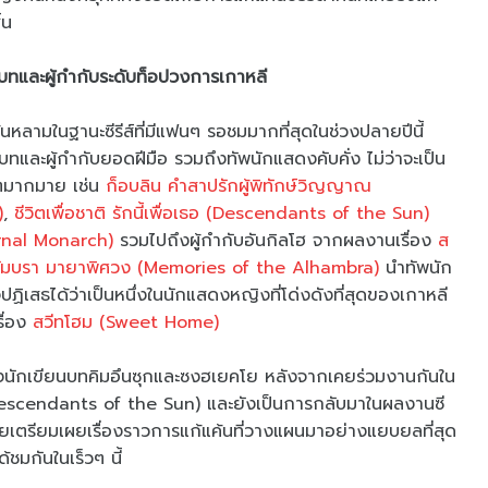
้น
และผู้กำกับระดับท็อปวงการเกาหลี
้นหลามในฐานะซีรีส์ที่มีแฟนๆ รอชมมากที่สุดในช่วงปลายปีนี้
และผู้กำกับยอดฝีมือ รวมถึงทัพนักแสดงคับคั่ง ไม่ว่าจะเป็น
ฮิตมากมาย เช่น
ก็อบลิน คำสาปรักผู้พิทักษ์วิญญาณ
)
,
ชีวิตเพื่อชาติ รักนี้เพื่อเธอ (Descendants of the Sun)
ernal Monarch)
รวมไปถึงผู้กำกับอันกิลโฮ จากผลงานเรื่อง
ส
ัมบรา มายาพิศวง (Memories of the Alhambra)
นำทัพนัก
ิเสธได้ว่าเป็นหนึ่งในนักแสดงหญิงที่โด่งดังที่สุดของเกาหลี
รื่อง
สวีทโฮม (Sweet Home)
องนักเขียนบทคิมอึนซุกและซงฮเยคโย หลังจากเคยร่วมงานกันใน
เธอ (Descendants of the Sun) และยังเป็นการกลับมาในผลงานซี
เตรียมเผยเรื่องราวการแก้แค้นที่วางแผนมาอย่างแยบยลที่สุด
ชมกันในเร็วๆ นี้