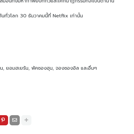
ป็นเสมือนทั้งมหากาพย์บทกวีและโศกนาฏกรรมที่จะเป็นตำนาน
ทั่วโลก 30 ธันวาคมนี้ที่ Netflix เท่านั้น
, ยอมฮเยรัน, พัคซองฮุน, จองซองอิล และอื่นๆ