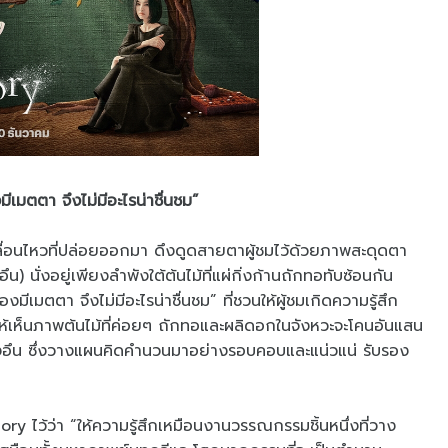
มตตา จึงไม่มีอะไรน่าชื่นชม”
่อนไหวที่ปล่อยออกมา ดึงดูดสายตาผู้ชมไว้ด้วยภาพสะดุดตา
 นั่งอยู่เพียงลำพังใต้ต้นไม้ที่แผ่กิ่งก้านถักทอทับซ้อนกัน
ีเมตตา จึงไม่มีอะไรน่าชื่นชม” ที่ชวนให้ผู้ชมเกิดความรู้สึก
ห้เห็นภาพต้นไม้ที่ค่อยๆ ถักทอและผลิดอกในจังหวะจะโคนอันแสน
งอึน ซึ่งวางแผนคิดคำนวนมาอย่างรอบคอบและแน่วแน่ รับรอง
ry ไว้ว่า “ให้ความรู้สึกเหมือนงานวรรณกรรมชิ้นหนึ่งที่วาง