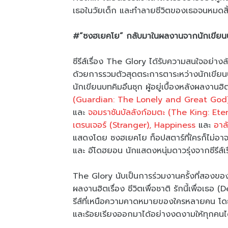
เธอในวัยเด็ก และทำลายชีวิตของเธอจนหมดสิ
#“ซงฮเยคโย” กลับมาในผลงานจากนักเขียนบท
ซีรีส์เรื่อง The Glory ได้รับความสนใจอย่างล
ด้วยการรวมตัวสุดตระการตาระหว่างนักเขียนบท
นักเขียนบทคิมอึนซุก ผู้อยู่เบื้องหลังผลงาน
(Guardian: The Lonely and Great God
และ
จอมราชันบัลลังก์อมตะ (The King: Et
เตรนเจอร์ (Stranger), Happiness
และ
อาล
แสดงโดย ซงฮเยคโย ท็อปสตาร์ที่ใครก็ไม่อาจปฏ
และ อีโดฮยอน นักแสดงหนุ่มดาวรุ่งจากซีรีส์เ
The Glory นับเป็นการร่วมงานครั้งที่สองข
ผลงานฮิตเรื่อง ชีวิตเพื่อชาติ รักนี้เพื่อ
รีส์ที่เหนือความคาดหมายของใครหลายคน โดย
และร้อยเรียงออกมาได้อย่างงดงามให้ทุกคนได้