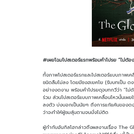
#เผยโฉมโปสเตอร์แรกพร้อมคำโปรย “ไม่ต้องมีเ
ทั้งภาพโปสเตอร์แรกและโปสเตอร์แบบภาพเคลื
ชนิดลืมไม่ลง โดยมีซงฮเยคโย (รับบทเป็น ดงอึน)
อย่างงดงาม พร้อมคำโปรยดุจบทกวีว่า “ไม่ต้องม
ร่วม ส่วนโปสเตอร์แบบภาพเคลื่อนไหวนั้นเผยใ
ลงตัว บ่งบอกเป็นนัยๆ ถึงการแก้แค้นของด
ว่าจะทำให้ผู้ชมลุ้นตามจนนั่งไม่ติด
ผู้กำกับอันกิลโฮกล่าวถึงผลงานเรื่อง The Glo