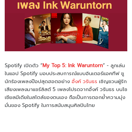
Spotify
เปิดตัว “
My Top 5: Ink Waruntorn
” -
ลูกเล่น
ในแอป
Spotify
มอบประสบการณ์แบบอินเตอร์แอคทีฟ ชู
นักร้องเพลงป๊อปสุดฮอตอย่าง
อิ้งค์ วรันธร
เชิญชวนผู้รัก
เสียงเพลงมาแชร์ลิ
สต์
5
เพลงโปรดจากอิ้งค์ วรันธร บนโซ
เชียลมีเดียในสไตล์ของตนเอง ถือเป็นการตอกย้ำความมุ่ง
มั่
นของ
Spotify
ในการสนับสนุนศิลปินไทย