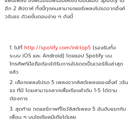
แฟนเพลง ซึ่งฟีเจอร์นี้พร้อมให้ใช้
งานบนแอป
Spotify
ใน
อีก
2
สัปดาห์ ทั้งนี้ทุกคนสามารถแชร์
เพลงโปรดจากอิ้งค์
วรันธร ด้วยขั้นตอนง่าย ๆ ดังนี้
ไปที่
http://spotify.com/inktop5
(รองรับทั้ง
ระบบ
iOS
และ
Android)
โดยแอป
Spotify
บน
โทรศัพท์มือถือต้องได้รั
บการอัปเดตเป็นเวอร์ชั่นล่าสุ
ด
แล้ว
เลือกเพลงโปรด
5
เพลงจากลิสต์เพลงของอิ้งค์ วรัน
ธร ที่มี โดยสามารถลากเพื่อเรียงลำดับ
1-5
ได้ตาม
ต้องการ
สุดท้าย กดแชร์ภาพที่โชว์ลิสต์เพลง
5
อันดับแรกกับ
เพื่อน ๆ บนโซเชียลมีเดียได้เลย