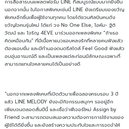
การสื่อสารบนแพลตฟอร์ม LINE ที่สมบูรณ์แบบมากยิ่งขึ้น
นอกจากนั้น ในโอกาสพิเศษเช่นนี้ LINE ยังเตรียมของขวัญ
พิเศษอีกชิ้นเพื่อผู้ใช้งานทุกคน โดยได้ชวนศิลปินคนดัง
ขวัญใจคนรุ่นใหม่ ได้แก่ วง No One Else, โอห์ม- ฐิติ
วัฒน์ และ โจริญ 4EVE มาร่วมออกเพลงพิเศษ “ถ้าเธอ
คิดเหมือนกัน” ที่มีเนื้อหาแนวแอบหลงรักที่หลายคนฟังแล้ว
ต้องแอบยิ้ม และมีทำนองดนตรีสไตล์ Feel Good ฟังแล้ว
อบอุ่นอารมณ์ดี และเป็นเพลงแต่ละท่อนมีลักษณะเฉพาะที่
สามารถแทนใจหลายคนได้เป็นอย่างดี
“นอกจากเพลงพิเศษที่เปิดตัวมาเพื่อฉลองครบรอบ 3 ปี
แล้ว LINE MELODY ยังจะมีกิจกรรมสนุกๆ รออยู่อีก
เพียบจนตลอดสิ้นปีนี้ และเชื่อว่าฟีเจอร์ใหม่ Assign by
Friend จะสามารถตอบสนองความต้องการการใช้งานของ
ผู้ใช้ได้ดียิ่งขึ้น และยังสร้างความประทับใจและการจดจำให้