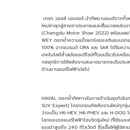
เกรท วอลล์ มอเตอร์ นำทัพยานยนต์จากทั้งหก
ใหม่ล่าสุดสู่สายตาประชาชนและสื่อมวลชนในง
(Chengdu Motor Show 2022) พร้อมเผยโ
WEY ตอกย้ำความแข็งแกร่งของต้นแบบรถยนต
100% จากแบรนด์ ORA และ SAR ได้รับความ
เทคโนโลยีล้ำสมัยและดีไซน์ที่โฉบเฉี่ยวไม่เห
กลยุทธ์การใช้พลังงานสะอาดมายกระดับประสบการณ
ด้านยานยนต์ไฟฟ้าต่อไป
HAVAL ตอกย้ำทิศทางในการดำเนินธุรกิจในกา
SUV Expert) โดยรถยนต์พลังงานใหม่ทุกรุ่
ว่าจะเป็น H6-HEV, H6-PHEV และ H-DOG โด
โลกของรถยนต์ไฟฟ้าไฮบริดรุ่นใหม่ ที่ใช้ระบ
แรงม้าสูงถึง 240 กิโลวัตต์ ซึ่งเอื้อให้ผู้ใช