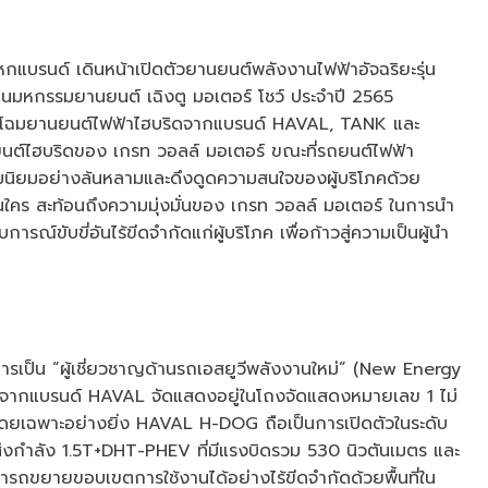
แบรนด์ เดินหน้าเปิดตัวยานยนต์พลังงานไฟฟ้าอัจฉริยะรุ่น
านมหกรรมยานยนต์ เฉิงตู มอเตอร์ โชว์ ประจำปี 2565
ฉมยานยนต์ไฟฟ้าไฮบริดจากแบรนด์ HAVAL, TANK และ
์ไฮบริดของ เกรท วอลล์ มอเตอร์ ขณะที่รถยนต์ไฟฟ้า
นิยมอย่างล้นหลามและดึงดูดความสนใจของผู้บริโภคด้วย
มือนใคร สะท้อนถึงความมุ่งมั่นของ เกรท วอลล์ มอเตอร์ ในการนำ
์ขับขี่อันไร้ขีดจำกัดแก่ผู้บริโภค เพื่อก้าวสู่ความเป็นผู้นำ
รเป็น “ผู้เชี่ยวชาญด้านรถเอสยูวีพลังงานใหม่” (New Energy
นจากแบรนด์ HAVAL จัดแสดงอยู่ในโถงจัดแสดงหมายเลข 1 ไม่
ยเฉพาะอย่างยิ่ง HAVAL H-DOG ถือเป็นการเปิดตัวในระดับ
บส่งกำลัง 1.5T+DHT-PHEV ที่มีแรงบิดรวม 530 นิวตันเมตร และ
้สามารถขยายขอบเขตการใช้งานได้อย่างไร้ขีดจำกัดด้วยพื้นที่ใน