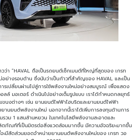
าวว่า “HAVAL ถือเป็นรถยนต์เซ็กเมนต์ที่ใหญ่ที่สุดของ เกรท
ม่อย่างรอบด้าน ซึ่งนับว่าเป็นก้าวที่สำคัญของ HAVAL และเป็น
นการเปลี่ยนผ่านไปสู่การใช้พลังงานใหม่อย่างสมบูรณ์ เพื่อแสดง
วอลล์ มอเตอร์ ดำเนินไปอย่างเต็มรูปแบบ เราได้กำหนดกลยุทธ์
ยีแขนงต่างๆ เช่น ยานยนต์ไฟฟ้าไฮบริดและยานยนต์ไฟฟ้า
านยนต์พลังงานใหม่ นอกจากนี้เราได้เพิ่มการลงทุนด้านการ
ลงทุนรวม 1 แสนล้านหยวน ในเทคโนโลยีพลังงานสะอาดและ
ตภัณฑ์ที่เป็นมิตรต่อสิ่งแวดล้อมมากขึ้น มีความอัจฉริยะมากขึ้น
ป้าที่จะมีสัดส่วนยอดจำหน่ายยานยนต์พลังงานใหม่ของ เกรท วอ