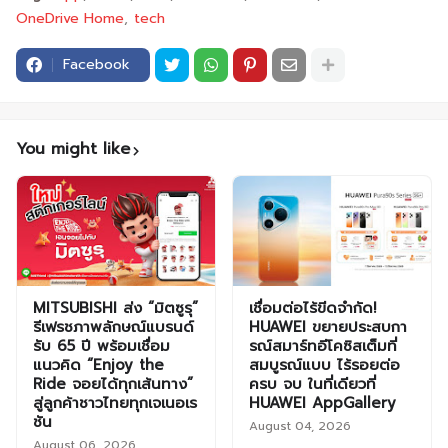
OneDrive Home
tech
Facebook
You might like
MITSUBISHI ส่ง “มิตซูรุ”
เชื่อมต่อไร้ขีดจำกัด!
รีเฟรชภาพลักษณ์แบรนด์
HUAWEI ขยายประสบกา
รับ 65 ปี พร้อมเชื่อม
รณ์สมาร์ทอีโคซิสเต็มที่
แนวคิด “Enjoy the
สมบูรณ์แบบ ไร้รอยต่อ
Ride จอยได้ทุกเส้นทาง”
ครบ จบ ในที่เดียวที่
สู่ลูกค้าชาวไทยทุกเจเนอเร
HUAWEI AppGallery
ชัน
August 04, 2026
August 06, 2026