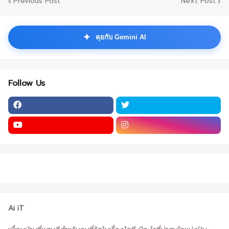
Previous Post
Next Post
✦
คุยกับ Gemini AI
Follow Us
Ai iT