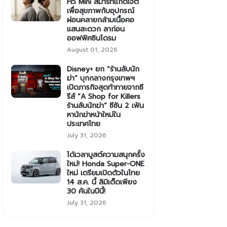
H5 Mini สมาร์ทแก็ดเจ็ต
เพื่อสุขภาพกับอุปกรณ์
ผ่อนคลายกล้ามเนื้อคอ
แสนสะดวก ลาก่อน
ออฟฟิศซินโดรม
August 01, 2026
Disney+ ยก “ร้านลับนัก
ฆ่า” บุกกลางกรุงเทพฯ
เปิดภารกิจสุดท้าทายจากซี
รีส์ “A Shop for Killers
ร้านลับนักฆ่า” ซีซัน 2 เฟ้น
หานักฆ่าหน้าใหม่ใน
ประเทศไทย
July 31, 2026
ได้เวลาบูสต์ความสนุกครั้ง
ใหม่! Honda Super-ONE
ใหม่ เตรียมเปิดตัวในไทย
14 ส.ค. นี้ ลิมิเต็ดเพียง
30 คันในปีนี้!
July 31, 2026